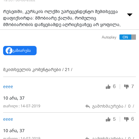
19:55 / 30-08-2022
რუსეთში, კურსკის ოლქში უპრეცენდენტო შემთხვევა
დაფიქსირდა: მშობიარე ქალმა, რომელიც
მშობიარობის დაწყებამდე აღრიცხვაზეც არ ყოფილა,
მოულოდნელად, 10 ბავშვი გააჩინა. მეან-
Autoplay
გინეკოლოგი, რომელმაც მშობიარობა მიიღო, გაოცება
ვერ დამალა, რადგან ერთის ნაცვალდ 10 ჯანმრთელი
გაზიარება
ბავშვი მიიღო, რომელთაგან ყველაზე პატარა 2,5 კგ-ს
იწონის, ხოლო დანარჩენების წონა 3 კგ-ია.რაც
შეეხება მამას, ის სამშობიაროში მივიდა და იკითხა:
მკითხველის კომენტარები /
21
/
გოგონა შეეძინა თუ ბიჭი. როცა პასუხი მიიღო, ისე
გაიქცა, მას შემდეგ სამშობიაროში არ უნახავთ.
6
7
ееее
10 არა, 37
გამოხმაურება /
0
/
თარიღი : 14-07-2019
5
6
ееее
10 არა, 37
გამოხმაურება /
0
/
თარიღი : 14-07-2019