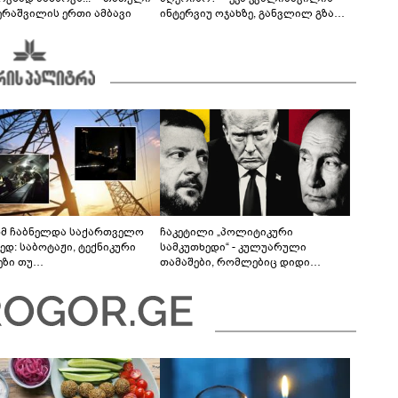
ერაშვილის ერთი ამბავი
ინტერვიუ ოჯახზე, განვლილ გზასა
და რთულ პერიოდზე
მ ჩაბნელდა საქართველო
ჩაკეტილი „პოლიტიკური
ედ: საბოტაჟი, ტექნიკური
სამკუთხედი“ - კულუარული
ეზი თუ
თამაშები, რომლებიც დიდი
როფესიონალიზმი?! -
სისხლის ფასად ჯდება
რო თვალჭრელიძის ანალიზი