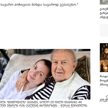
 საჯარო პოზიციას მინდა საჯაროდ ვუპასუხო."
ვახუშ
განც
ანგაჟ
შეეხე
„ოცნ
სასა
აკეთ
ოპოზ
როდი
მოვე
პროც
აგვი
გზამ
ოლს "დედოფალს" ეძახდა, ხოლო 20 წელი თავისზე 46
ლით უმცროს რუს ქალთან ცხოვრობდა - ზურაბ წერეთლის