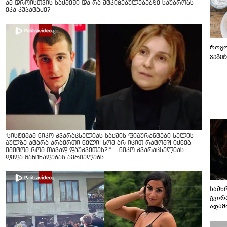
ამ დროისთვის საქმეში და რა მტკიცებულებებზე საუბრობს
ეკა კუპატაძე?
როგო
ვეგე
"სისტემამ ნიკო კვარაცხელიას საქმის ფიგურანტები ხელის
გულზე ატარა არაერთი წელი! ხომ არ იცით რატომ?! იქნებ
იმიტომ რომ თავად დაუკვეთეს?!“ – ნიკო კვარაცხელიას
დედა განცხადებას ავრცელებს
სამხ
გვირ
ადამ
ბუნებ
ლაბი