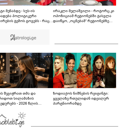
ბრალდება წარედგინათ - რამდენ წლიანი
პატიმრობა ემუქრებათ არასრულწლოვნებს?
ტი მენაბდე - სუს-ის
ირაკლი მელაშვილი - როგორც კი
ხადება პოლიტიკური
ოპოზიციამ რეგიონებში გასვლა
ირების გემოს ტოვებს - რაც
დაიწყო, „ოცნებამ“ რეგიონებზე
ბა ნიკა მელიას განაჩენს,
გადაიტანა სიმძიმის ცენტრი,
ება“ მასთან შეზრდილი
მდინარაძეს პოლიტიკური
მართლოთი ყველაფერს
ფუნქცია ექნება: არჩევნებისთვის
ებს, რომ დათრგუნოს
მოამზადოს საქართველო - მათი
იციონერი პოლიტიკოსები]
ამოცანაა, მაქსიმალური
უზრუნველყოფა ოპოზიციის
დასაქსაქსად
ს შევიჭრათ თმა და
ზოდიაქოს ნიშნების რეიტინგი:
რიდოთ სილამაზის
ყველაზე რთულიდან იდეალურ
ედურებს - 2026 წლის
პარტნიორამდე
სტოს ასტროლოგიური
კვლევი