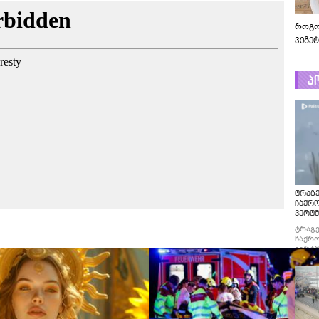
როგო
ვეგე
პ
ტრაგე
ჩაქრ
ვერტმ
ტრაგე
ჩაქრო
ვერტმ