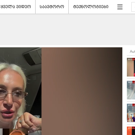
ყველა ვიდეო
საავტორო
ტექნოლოგიები
Au