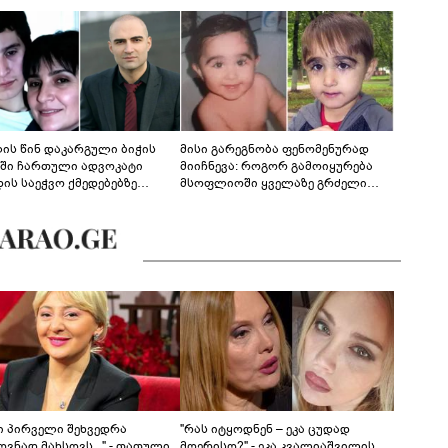
ლის წინ დაკარგული ბიჭის
მისი გარეგნობა ფენომენურად
ეში ჩართული ადვოკატი
მიიჩნევა: როგორ გამოიყურება
დის საეჭვო ქმედებებზე
მსოფლიოში ყველაზე გრძელი
რობს: "ქალბატონი უარს
წამწამების მქონე ბიჭი, რომელიც
დებს ინფორმაციის
ახლა 19 წლისაა?
დებაზე... წლობით
ინარეობდა საქმის
რცხვის ოპერაცია"
ნი პირველი შეხვედრა
"რას იტყოდნენ – ეკა ცუდად
ვნად მახსოვს..." - თათული
მღერისო?" - ეკა კვალიაშვილის