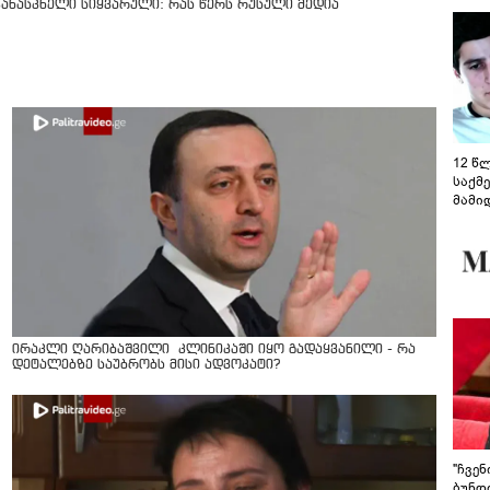
კანასკნელი სიყვარული: რას წერს რუსული მედია
12 წ
საქმ
მამი
საუბ
აცხა
მოწო
მიმდ
ჩაფა
ირაკლი ღარიბაშვილი კლინიკაში იყო გადაყვანილი - რა
დეტალებზე საუბრობს მისი ადვოკატი?
"ჩვე
ბუნდო