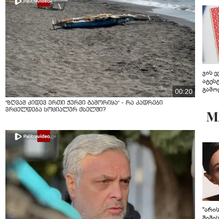
ვის 
ატეს
გამო
00:20
წარდ
"ზღვამ კიდევ ერთი ჭურვი გამორიყა" - რა კადრები
ვრცელდება სოციალურ ქსელში?
"არი
შიში