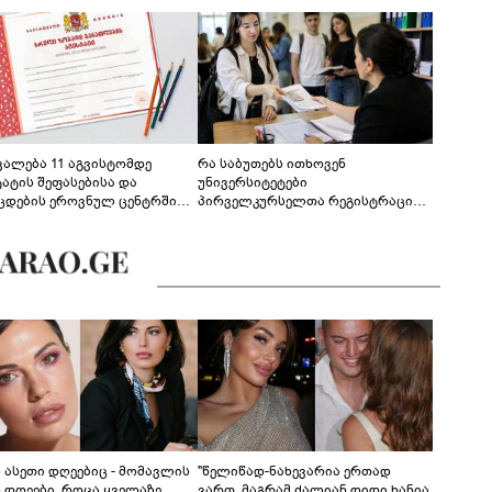
ევალება 11 აგვისტომდე
რა საბუთებს ითხოვენ
ტატის შეფასებისა და
უნივერსიტეტები
ცდების ეროვნულ ცენტრში
პირველკურსელთა რეგისტრაციის
გენა - დეტალები
დროს
ს ასეთი დღეებიც - მომავლის
"წელიწად-ნახევარია ერთად
ს დღეები, როცა ყველაზე
ვართ, მაგრამ ძალიან დიდი ხანია,