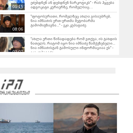
ეძებდნენ ან დებდნენ ნარკოტიკს" - რას ჰყვება
01:15
ადვოკატი კურიერზე, რომელსაც
არასრულწლოვანები ფიზიკურად
გაუსწორდნენ?
"ფოტოსურათი, რომელზეც ახლა ვისაუბრებ,
ნია იმნაძის ერთ-ერთმა მეგობარმა
გამომიგზავნა..." - ეკა კუპატაძე
08:06
"ახლა ერთი წინადადება რომ ვთქვა, ის გახდის
ნათელს, რატომ იყო ნია იმნაძე წამქეზებელი...
ნია იმნაძისგან გამოსული ინფორმაციაა ეს" -
02:07
ეკა კუპატაძე
თბილისის გარკვეულ ქუჩებზე ავტომობილით
მოძრაობა იზრუდება - თბილისის მერია
ინფორმაციას ავრცელებს
"Soos! ამ წუთებში თავს დაესხნენ
არასრულწლოვანების და სავარაუდოდ არა
მარტო არასრულწლოვანების ჯგუფი" - რა
ინფორმაციას ავრცელებს ადვოკატი?
მარშის - „გვახსოვს გმირები, გვახსოვს მტერი” -
მონაწილეებმა გმირთა მემორიალთან
სანთლები დაანთეს და გმირების ხსოვნას
00:44
პატივი მიაგეს: კადრები ადგილიდან
"იპოვონ ერთი გოგონა, ვისაც გიგა