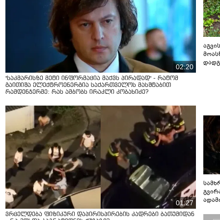
აგვის
მოას
დადგ
02:20
"საკმარისზე მეტი ინფორმაცია მაქვს პირადად" - რატომ
გაითიშა ელექტროენერგია საქართველოს მასშტაბით
რამდენჯერმე: რას ამბობს ირაკლი კობახიძე?
სამხ
გვირ
ადამ
01:27
ბუნებ
ვრცელდება ფიზიკური დაპირისპირების კადრები ბათუმიდან
ლაბი