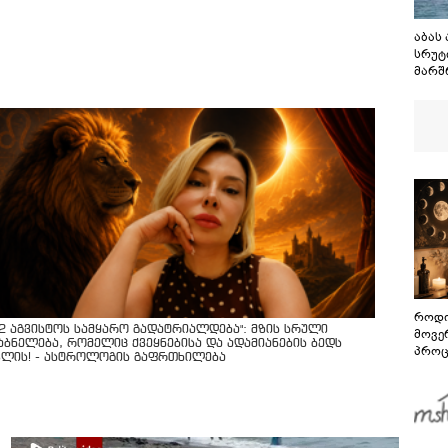
აბას
სრუტ
მარშ
შეთა
მაგრა
გაგე
სრუტ
როდი
12 აგვისტოს სამყარო გადატრიალდება": მზის სრული
მოვე
აბნელება, რომელიც ქვეყნებისა და ადამიანების ბედს
პროც
ვლის! - ასტროლოგის გაფრთხილება
აგვი
გზამ