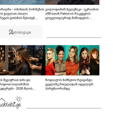
სექსუალურად ავიწროებდა - თუ გამოჩნდება 10
000 ლარს ოფიციალურად, სახალხოდ
გადავცემ" - ეკა კუპატაძე განცხადებას
 არაღჩი - ომანთან ჰორმუზის
ვოლოდიმირ ზელენსკი - უკრაინას
ავრცელებს
ის გავლით ახალი
აშშ-სთან Patriot-ის რაკეტების
რუტის გახსნის შესახებ
ყოველთვიურად მიწოდების
ნხმებასთან ახლოს ვართ,
შესახებ შეთანხმება აქვს
მ, ეს ნაბიჯი არ უნდა იქნას
ბული, როგორც ჰორმუზის
ის ხელახლა გახსნა
ს შევიჭრათ თმა და
ზოდიაქოს ნიშნების რეიტინგი:
რიდოთ სილამაზის
ყველაზე რთულიდან იდეალურ
ედურებს - 2026 წლის
პარტნიორამდე
სტოს ასტროლოგიური
კვლევი