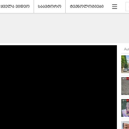
ყველა ვიდეო
საავტორო
ტექნოლოგიები
Au