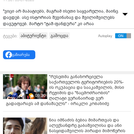
11:36 / 03-07-2026
"ვიცი არ მაპატიებს, მაგრამ ისეთი საყვარელია, მაინც
დავდებ. ასე ისტორიას შევინახავ და შვილიშვილებს
დავუტოვებ. მარტო "ტაშ-ფანდურა" კი არაა
"დრამაქვინობაც" გამოსდის.
აბიტურიენტი
გამოცდა
ტეგები:
Autoplay
"სამშობლოს უღალატა". საგამოცდო სივრცე ბედნიერი
სახით დატოვა, მაგრამ დაგვინახა თუ არა,
დაგროვილი ემოცია ვეღარ გააკონტროლა, "ისედაც
გაზიარება
მეტირებოდაო". ბედნიერების ცრემლებად ქცეულიყოს
ჩვენო სიყვარულო" - წერს
დადუ მერი შუბითიძე
სოციალურ ქსელში და ვიდეოს აქვეყნებს".
"რუსეთმა განახორციელა
საქართველოს ტერიტორიების 20%-
ის ოკუპაცია და სააკაშვილის, მისი
რეჟიმის და "ნაცმოძრაობის"
09:30
ღალატი ვერანაირად ვერ
გადაფარავს ამ დანაშაულს" - ირაკლი კობახიძე
ნია იმნაძის ბებია მიმართვას და
ალექსანდრე გაბაშვილისა და ანი
ნასყიდაშვილის პირადი მიმოწერის