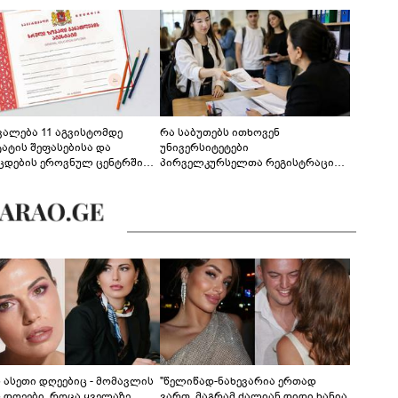
ევალება 11 აგვისტომდე
რა საბუთებს ითხოვენ
ტატის შეფასებისა და
უნივერსიტეტები
ცდების ეროვნულ ცენტრში
პირველკურსელთა რეგისტრაციის
გენა - დეტალები
დროს
ს ასეთი დღეებიც - მომავლის
"წელიწად-ნახევარია ერთად
ს დღეები, როცა ყველაზე
ვართ, მაგრამ ძალიან დიდი ხანია,