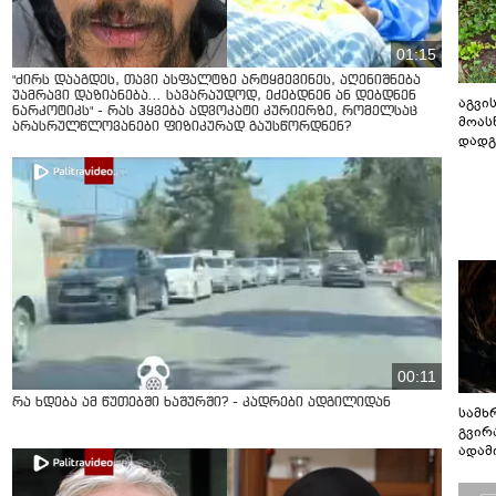
01:15
"ძირს დააგდეს, თავი ასფალტზე არტყმევინეს, აღენიშნება
უამრავი დაზიანება... სავარაუდოდ, ეძებდნენ ან დებდნენ
აგვის
ნარკოტიკს" - რას ჰყვება ადვოკატი კურიერზე, რომელსაც
მოას
არასრულწლოვანები ფიზიკურად გაუსწორდნენ?
დადგ
00:11
რა ხდება ამ წუთებში ხაშურში? - კადრები ადგილიდან
სამხ
გვირ
ადამ
ბუნებ
ლაბი