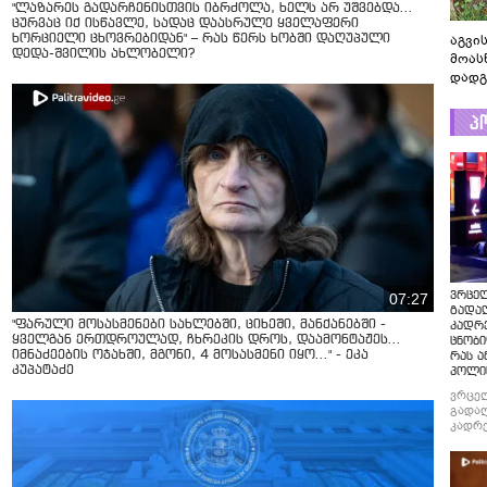
"ლაზარეს გადარჩენისთვის იბრძოლა, ხელს არ უშვებდა…
ცურვაც იქ ისწავლე, სადაც დაასრულე ყველაფერი
აგვის
ხორციელი ცხოვრებიდან" – რას წერს ხობში დაღუპული
დედა-შვილის ახლობელი?
მოას
დადგ
პ
ვრცე
07:27
გადაღ
"ფარული მოსასმენები სახლებში, ციხეში, მანქანებში -
კადრ
ყველგან ერთდროულად, ჩხრეკის დროს, დაამონტაჟეს...
ცნობი
იმნაძეების ოჯახში, მგონი, 4 მოსასმენი იყო..." - ეკა
რას ა
კუპატაძე
პოლი
ვრცე
გადაღ
კადრე
ცნობი
რას ა
პოლი