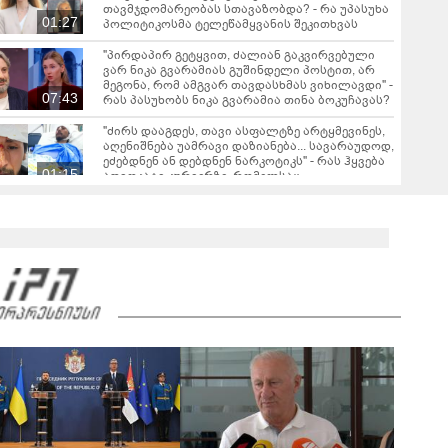
თავმჯდომარეობას სთავაზობდა? - რა უპასუხა
01:27
პოლიტიკოსმა ტელეწამყვანის შეკითხვას
"პირდაპირ გეტყვით, ძალიან გაკვირვებული
ვარ ნიკა გვარამიას გუშინდელი პოსტით, არ
მეგონა, რომ ამგვარ თავდასხმას ვიხილავდი" -
07:43
რას პასუხობს ნიკა გვარამია თინა ბოკუჩავას?
"ძირს დააგდეს, თავი ასფალტზე არტყმევინეს,
აღენიშნება უამრავი დაზიანება... სავარაუდოდ,
ეძებდნენ ან დებდნენ ნარკოტიკს" - რას ჰყვება
01:15
ადვოკატი კურიერზე, რომელსაც
არასრულწლოვანები ფიზიკურად
გაუსწორდნენ?
"ფოტოსურათი, რომელზეც ახლა ვისაუბრებ,
ნია იმნაძის ერთ-ერთმა მეგობარმა
გამომიგზავნა..." - ეკა კუპატაძე
08:06
რა ხდება ამ წუთებში ხაშურში? - კადრები
ადგილიდან
00:11
ნანუკა ჟორჟოლიანი ვიდეომიმართვას
ავრცელებს - "მე და ეკას ვრცელი მიმოწერა
გვქონდა"
03:24
ვრცელდება ფიზიკური დაპირისპირების