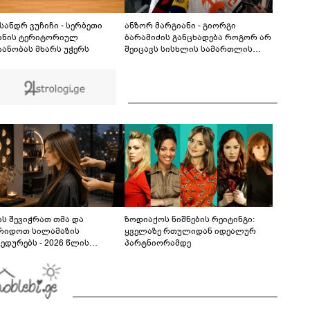
კადრები ბათუმიდან - რა მოხდა ბაგრატიონის
ქუჩაზე?
01:27
სანდრ ვუჩიჩი - სერბეთი
ანზორ მარგიანი - გიორგი
ინის ტერიტორიულ
ბარამიძის განცხადება როგორ არ
ანობას მხარს უჭერს
შეიცავს სისხლის სამართლის
დანაშაულს? - ალბათ, დავალება
ჰქონდა ვიღაცისგან, თორემ
როგორ შეიძლებოდა ამის თქმა?
ს შევიჭრათ თმა და
ზოდიაქოს ნიშნების რეიტინგი:
რიდოთ სილამაზის
ყველაზე რთულიდან იდეალურ
ედურებს - 2026 წლის
პარტნიორამდე
სტოს ასტროლოგიური
კვლევი