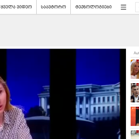
ყველა ვიდეო
საავტორო
ტექნოლოგიები
Au