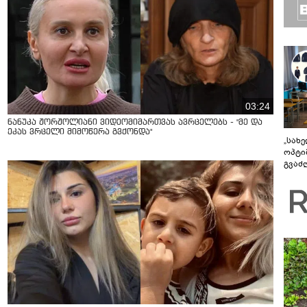
03:24
ნანუკა ჟორჟოლიანი ვიდეომიმართვას ავრცელებს - "მე და
ეკას ვრცელი მიმოწერა გვქონდა"
„სახ
ოპტი
გვაძლ
შესა
როგო
უკეთ 
სისტ