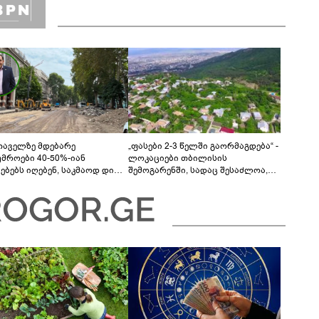
თაველზე მდებარე
„ფასები 2-3 წელში გაორმაგდება“ -
უმროები 40-50%-იან
ლოკაციები თბილისის
მებებს იღებენ, საკმაოდ დიდი
შემოგარენში, სადაც შესაძლოა,
ლისკენ წავალთ - მეგონა,
მიწები გაძვირდეს
ც მოიფიქრებდა და ბიზნესს
დებოდა“