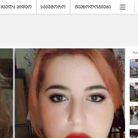
ყველა ვიდეო
საავტორო
ტექნოლოგიები
Au