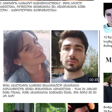
12 აგვისტოს სამყარო გადატრიალდება": მზის სრული
აბნელება, რომელიც ქვეყნებისა და ადამიანების ბედს
ვლის! - ასტროლოგის გაფრთხილება
12 წ
საქმ
მამი
საუბ
აცხა
მოწო
მიმდ
ჩაფა
00:45
გიგა ავალიანის საქმეზე დაკავებული ანასტასია
ბერუაშვილის დედა მიმართვას ავრცელებს - "რაც ეს ამბავი
ჩემს ოჯახს, ჩემს ანასტასიას გადახდა თავს, მის მერე მე მე
არ ვარ"
მომღ
29 წ