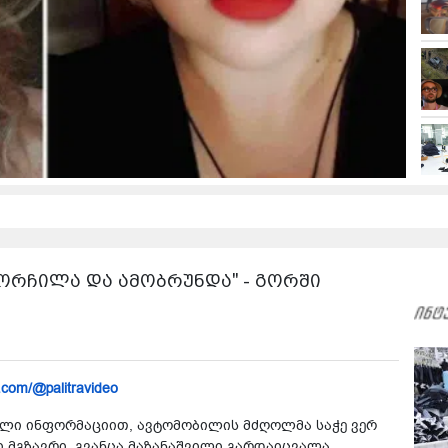
მორ­ჩი­ლა და ამობ­რუნ­და" - გორში
.com/@palitravideo
­ლი ინ­ფორ­მა­ცი­ით, ავ­ტო­მო­ბი­ლის მძღოლ­მა საჭე ვერ
მგზავ­რი, გვან­ცა მა­ზა­ნაშ­ვი­ლი გარ­და­იც­ვა­ლა.