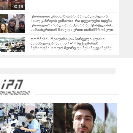
00:19
ცნობილია უმძიმეს ავარიაში დაღუპული 5
ახალგაზრდის ვინაობა: რა დეტალები ხდება
ცნობილი? - "ძალიან შეგვძრა ამ ტრაგედიამ...
სამსახურიდან წასულა ერთი თანამშრომელი
და გაცილების სუფრა უნდა გაეშალათ"
ფორმების რეალიზაცია პირველი კლასის
მოსწავლეებისთვის 1–14 სექტემბრის
პერიოდში, ხოლო მეორე და მესამე ეტაპებზე...
00:45
გიგა ავალიანის საქმეზე დაკავებული
ანასტასია ბერუაშვილის დედა მიმართვას
ავრცელებს - "რაც ეს ამბავი ჩემს ოჯახს, ჩემს
00:45
ანასტასიას გადახდა თავს, მის მერე მე მე არ
ვარ"
დაიწყო გამოძიება გიორგი ბარამიძის მიერ
ტყვეთა გაცვლის პროცესის შესახებ გაკეთებულ
განცხადებასთან დაკავშირებით -
00:45
პროკურატურის განცხადება
რას ამბობს გურამ დადიანიძის დედა
გავრცელებულ ვიდეოზე?
00:28
"გამოდი გარეთ, შე, ნა***რო... კიდევ