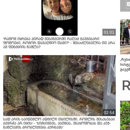
01:01
"რატომ იყრება პირად მესენჯერში რაღაც გაუგებარი
ფოტოები, როგორ დავაღწიო თავი?" - შესაძლებელია თუ არა
ამ ფუნქციის წაშლა?
„რუს
სასტ
გაუქ
ზარა
ვიღა
შეხვ
02:54
სად არის საიდუმლო ადგილი თბილისში, რომლის შესახებაც
ბევრმა არ იცის! - "სიმსივნეს, ასთმას, უნაყოფობას და კუჭ-
ნაწლავის პრობლემებს კურნავს"