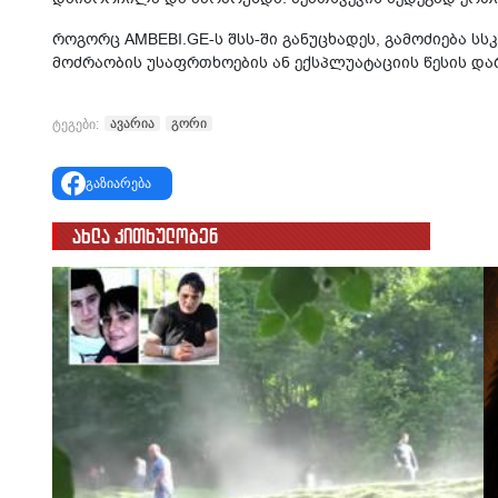
რო­გორც AMBEBI.GE-ს შსს-ში გა­ნუ­ცხა­დეს, გა­მო­ძი­ე­ბა სს
მოძ­რა­ო­ბის უსაფრ­თხო­ე­ბის ან ექ­სპლუ­ა­ტა­ცი­ის წე­სის დ
ავარია
გორი
ტეგები:
გაზიარება
ახლა კითხულობენ