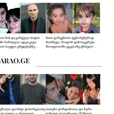
ლის წინ დაკარგული ბიჭის
მისი გარეგნობა ფენომენურად
ეში ჩართული ადვოკატი
მიიჩნევა: როგორ გამოიყურება
დის საეჭვო ქმედებებზე
მსოფლიოში ყველაზე გრძელი
რობს: "ქალბატონი უარს
წამწამების მქონე ბიჭი, რომელიც
დებს ინფორმაციის
ახლა 19 წლისაა?
დებაზე... წლობით
ინარეობდა საქმის
რცხვის ოპერაცია"
ერალი გიორგი ჭოხონელიძე
ხათუნა ჟორდანიასა და ზურა
ლის გახდა — მეუღლის
ხაჩიძის ქალიშვილი 20 წლის