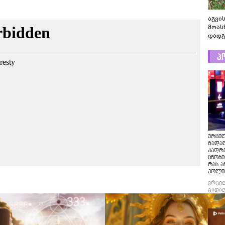
აგვის
მოას
დადგ
პ
ვრცე
გადაღ
კადრ
ცნობი
რას ა
პოლი
ვრცე
გადაღ
კადრე
ცნობი
რას ა
პოლი