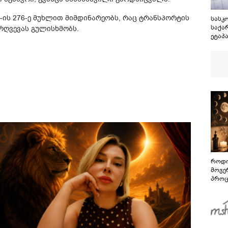
კ-ის 276-ე მუხ­ლით მიმ­დი­ნა­რე­ობს, რაც ტრან­სპორ­ტის
სასკ
საქა
არ­ღვე­ვას გუ­ლის­ხმობს.
ეტაპ
რეალ
მოსწ
სექტ
მეორე
ოქტო
ჩათვ
როდი
მოვე
პროც
აგვი
გზამ