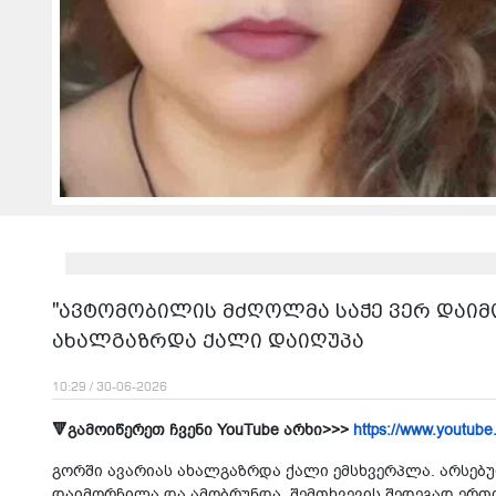
"ავ­ტო­მო­ბი­ლის მძღოლ­მა საჭე ვერ და­ი­
ახალგაზრდა ქალი დაიღუპა
10:29 / 30-06-2026
🔻გამოიწერეთ ჩვენი YouTube არხი>>>
https://www.youtube
გორ­ში ავა­რი­ას ახალ­გაზ­რდა ქალი ემსხვერ­პლა. არ­სე­ბუ
და­ი­მორ­ჩი­ლა და ამობ­რუნ­და. შემ­თხვე­ვის შე­დე­გად ერთი 