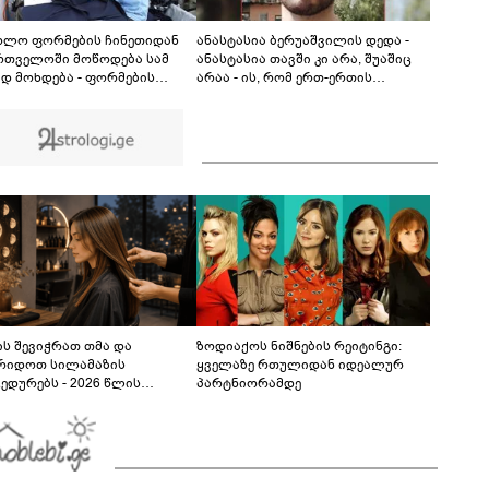
დაგარტყამ" - ვრცელდება ფიზიკური და
სიტყვიერი დაპირისპირების კადრები
02:02
სუპერმარკეტიდან
ოლო ფორმების ჩინეთიდან
ანასტასია ბერუაშვილის დედა -
რთველოში მოწოდება სამ
ანასტასია თავში კი არა, შუაშიც
ად მოხდება - ფორმების
არაა - ის, რომ ერთ-ერთის
იზაცია პირველი კლასის
“შეყვარებულად” ფიქსირდებოდა,
ავლეებისთვის 1–14
მკვლელობაში
ემბრის პერიოდში, ხოლო
თანამონაწილეობაზე არ
 და მესამე ეტაპებზე -
მიუთითებს - უნდა დაერეკა
მბრიდან დეკემბრის
პოლიციაში და უნდა ეთქვა, რომ
ლით განხორციელდება
ჩხუბი მოხდა, მაგრამ რომც
დაერეკა, ამასაც სხვა განხილვა
მოჰყვებოდა
ს შევიჭრათ თმა და
ზოდიაქოს ნიშნების რეიტინგი:
რიდოთ სილამაზის
ყველაზე რთულიდან იდეალურ
ედურებს - 2026 წლის
პარტნიორამდე
სტოს ასტროლოგიური
კვლევი