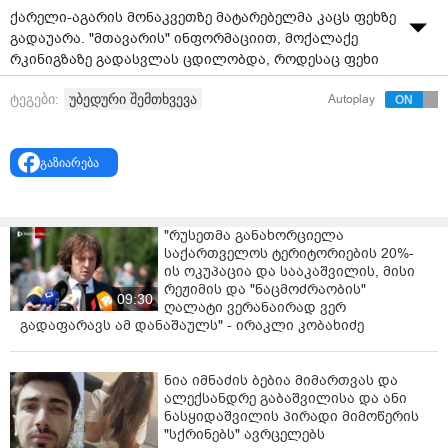
ქარელი-აგარის მონაკვეთზე მატარებელმა კაცს ფეხზე
გადაუარა. "მთავარის" ინფორმაციით, მოქალაქე
რკინიგზაზე გადასვლას ცდილობდა, როდესაც ფეხი
ლიანდაგებს შორის მოყვა და წაიქცა. ცნობილი
უბედური შემთხვევა
ტეგები:
Autoplay
ხდება, რომ კაცს ფეხი აქვს მოტეხილი
გამოძიება 275-ე მუხლის მეორე ნაწილით
მიმდინარეობს, რაც გულისხმობს რკინიგზის
გაზიარება
ტრანსპორტის მოძრაობის უსაფრთხოების წესის
დარღვევას, რამაც ნაკლებად მძიმე დაზიანება
გამოიწვია.
"რუსეთმა განახორციელა
საქართველოს ტერიტორიების 20%-
ის ოკუპაცია და სააკაშვილის, მისი
რეჟიმის და "ნაცმოძრაობის"
09:30
ღალატი ვერანაირად ვერ
გადაფარავს ამ დანაშაულს" - ირაკლი კობახიძე
ნია იმნაძის ბებია მიმართვას და
ალექსანდრე გაბაშვილისა და ანი
ნასყიდაშვილის პირადი მიმოწერის
"სქრინებს" ავრცელებს