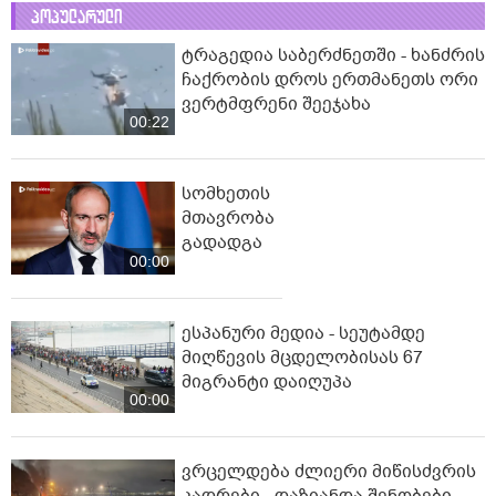
პოპულარული
ტრაგედია საბერძნეთში - ხანძრის
ჩაქრობის დროს ერთმანეთს ორი
ვერტმფრენი შეეჯახა
00:22
სომხეთის
მთავრობა
გადადგა
00:00
ესპანური მედია - სეუტამდე
მიღწევის მცდელობისას 67
მიგრანტი დაიღუპა
00:00
ვრცელდება ძლიერი მიწისძვრის
კადრები - დაზიანდა შენობები,