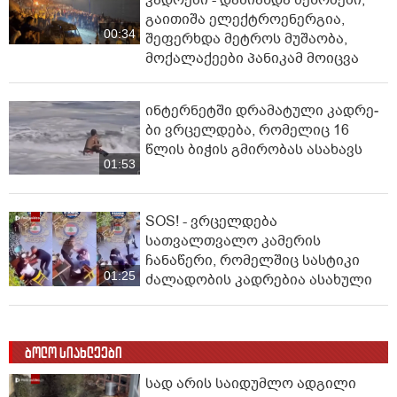
გაითიშა ელექტროენერგია,
00:34
შეფერხდა მეტროს მუშაობა,
მოქალაქეები პანიკამ მოიცვა
ინ­ტერ­ნეტ­ში დრა­მა­ტუ­ლი კად­რე­
ბი ვრცელდება, რომელიც 16
წლის ბიჭის გმირობას ასახავს
01:53
SOS! - ვრცელდება
სათვალთვალო კამერის
ჩანაწერი, რომელშიც სასტიკი
01:25
ძალადობის კადრებია ასახული
ბოლო სიახლეები
სად არის საიდუმლო ადგილი