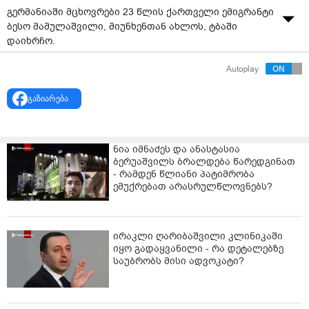
გერმანიაში მცხოვრები 23 წლის ქართველი ემიგრანტი
ბესო მამულაშვილი, მიუნხენთან ახლოს, ტბაში
დაიხრჩო.
ადგილობრივი მედიის "მთავარი ამბები კახეთიდან"
Autoplay
ცნობით ახალგაზრდა საგარეჯოს მუნიციპალიტეტის
სოფელ ხაშმის მკვიდრი იყო.
გაზიარება
თანასოფლელების თქმით, ტრაგედია გუშინ, 26 ივნისს
მოხდა - ახალგაზრდა ტბაში საბანაოდ შევიდა და
ნია იმნაძეს და ანასტასია
დაიხრჩო.
ბერუაშვილს ბრალდება წარედგინათ
- რამდენ წლიანი პატიმრობა
არსებული ინფორმაციით, ოჯახი დაღუპულის
ემუქრებათ არასრულწლოვნებს?
საქართველოში გადმოსვენების საკითხს აგვარებს.
ირაკლი ღარიბაშვილი კლინიკაში
იყო გადაყვანილი - რა დეტალებზე
საუბრობს მისი ადვოკატი?