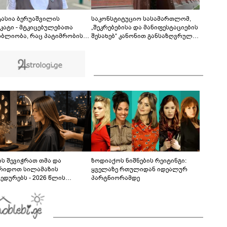
დაპირისპირების კადრები ანაკლიიდან
02:23
ტასია ბერუაშვილის
საკონსტიტუციო სასამართლომ,
კატი - მტკიცებულებათა
„შეკრებებისა და მანიფესტაციების
ბლიობა, რაც პატიმრობის
შესახებ“ კანონით განსაზღვრულ
ძველი უნდა გახდეს, არ
რიგ აკრძალვასთან
ობს - ჩვენი პოზიციაა
დაკავშირებით სახალხო
დებულის აღკვეთის
დამცველის სარჩელი არსებითად
სძიების გარეშე დატოვება,
განსახილველად მიიღო
 ალტერნატივის დაყენებას არ
ვრიცხავ
ს შევიჭრათ თმა და
ზოდიაქოს ნიშნების რეიტინგი:
რიდოთ სილამაზის
ყველაზე რთულიდან იდეალურ
ედურებს - 2026 წლის
პარტნიორამდე
სტოს ასტროლოგიური
კვლევი