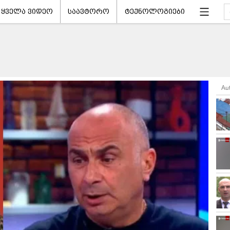
ყველა ვიდეო
საავტორო
ტექნოლოგიები
Au