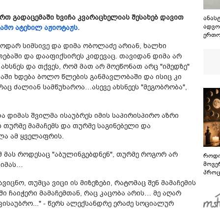
-ერთ გადაცემაში ხვიჩა კვარაცხელიას შესახებ და­ვით
ანას
ადვო
გამო ატეხილ აჟიოტაჟს.
ერთო
საფუ
 ნოდარ სიმსივე და დიმა ობოლაძე არიან, ხალხი
არსებ
ებაში და დააფიქსირეს კიდევაც. თავიდან დიმა არ
ბრალ
ახსნეს და თქვეს, რომ მათ არ მოეწონათ არც "იმედზე"
ღონი
ბაში ხდება ბოლო წლების განმავლობაში და ისიც კი
სხვა
გამო
 რაც ძალიან სამწუხაროა…ასევე ახსნეეს "მეგობრობა",
ა დიმას შვილმა ისაუბრეს იმის საპირისპირო აზრი
ს თურმე მამაჩემს და თურმე საგინებელი და
ლა ამ ყველაფრის.
მ მას როდესაც "აბულინგებდნენ", თურმე როგორ არ
როდი
დიმას…
მოვე
პროც
აგვი
იცნო, თუმცა ვიცი ის მიზეზები, რატომაც შენ მამაჩემის
გზამ
ში ჩაიჭერი მამაჩემთან, რაც კაცობა არის… მე აღარ
საუბრო..." - წერს ალექ­სან­დრე ერა­ძე სოციალურ