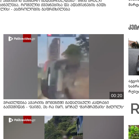
12 აგვისტოს სამყარო გადატრიალდება": მზის სრული
მარტ
აბნელება, რომელიც ქვეყნებისა და ადამიანების ბედს
ონაშ
ვლის! - ასტროლოგის გაფრთხილება
აგვი
საბრ
რუსუ
00:20
მთავ
ვრცელდება ავარიის მომენტში გადაღებული კადრები
ბათუმიდან - "ვაიმე, ეს რა იყო, ყოჩაღ "მარშრუტკის" მძღოლს"