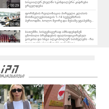
სოციალურ ქსელში სკანდალური კადრები
00:29
ვრცელდება
ფორმების რეალიზაცია პირველი კლასის
მოსწავლეებისთვის 1–14 სექტემბრის
პერიოდში, ხოლო მეორე და მესამე ეტაპებზე...
00:45
ბათუმში, სისტემატურად ამზადებდნენ
ცნობილი ბრენდების ფალსიფიცირებულ
ვისკისა და სხვა ალკოჰოლურ სასმელებს - რა
01:26
დეტალებს ასაჯაროებს ფინანსთა
სამინისტროს საგამოძიებო სამსახური?
2008 წლის რუსეთ-საქართველოს ომიდან 18
წელი გავიდა
00:45
"რატომ იყრება პირად მესენჯერში რაღაც
გაუგებარი ფოტოები, როგორ დავაღწიო
თავი?" - შესაძლებელია თუ არა ამ ფუნქციის
01:01
წაშლა?
სამოქალაქო საზოგადოების
წარმომადგენლები 2008 წლის რუსეთ-
საქართველოს აგვისტოს ომის 18 წლისთავთან
დაკავშირებით ერთობლივ განცხადებას
ავრცელებენ
ჩხუბი პარკინგის გამო - ვრცელდება