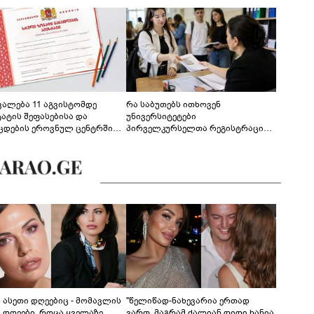
ევალება 11 აგვისტომდე
რა საბუთებს ითხოვენ
ტატის შეფასებისა და
უნივერსიტეტები
ცდების ეროვნულ ცენტრში
პირველკურსელთა რეგისტრაციის
გენა - დეტალები
დროს
ს ასეთი დღეებიც - მომავლის
"წელიწად-ნახევარია ერთად
ს დღეები, როცა ყველაზე
ვართ, მაგრამ ძალიან დიდი ხანია,