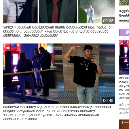
აგვის
მოას
დადგ
00:28
"ბოლო წამებზე ნამდვილად ისმის განწირული ხმა: “კახა, არ
პ
მიმატოვო, გეხვეწები” - რა წერს და რა ვიდეოს აქვეყნებს
ადვოკატი, ტარიელ კაკაბაძე?
ვრცე
გადაღ
კადრ
ცნობი
რას ა
პოლი
00:49
ვრცე
ვრცელდება მკვლელობის მომენტში გადაღებული უმძიმესი
გადაღ
ვიდეო: კადრებში ჩანს, როგორ ესროლეს ცნობილ
კადრე
"ტიკტოკერს" ლაივის დროს - რას ამბობს მომხდარზე
ცნობი
მექსიკის პოლიცია
რას ა
პოლი