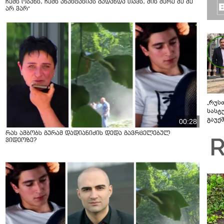
ჩემს ოჯახს, ჩემს ანასტასიას გადახდა თავს, მის მერე მე მე
არ ვარ"
„რუს
სასტ
გაუქ
00:28
ზარა
რას ამბობს გურამ დადიანიძის დედა გავრცელებულ
ვიღა
ვიდეოზე?
შეხვ