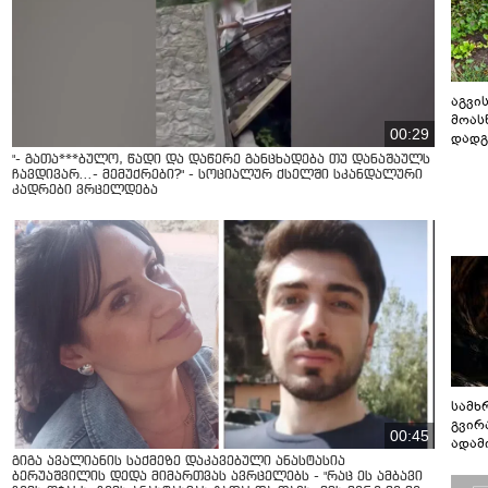
აგვის
მოას
00:29
დადგ
"- გათა***ბულო, წადი და დაწერე განცხადება თუ დანაშაულს
ჩავდივარ...- მემუქრები?" - სოციალურ ქსელში სკანდალური
კადრები ვრცელდება
სამხ
გვირ
00:45
ადამ
ბუნებ
გიგა ავალიანის საქმეზე დაკავებული ანასტასია
ბერუაშვილის დედა მიმართვას ავრცელებს - "რაც ეს ამბავი
ლაბი