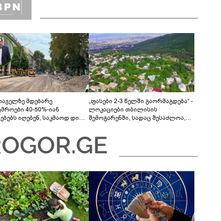
თაველზე მდებარე
„ფასები 2-3 წელში გაორმაგდება“ -
უმროები 40-50%-იან
ლოკაციები თბილისის
მებებს იღებენ, საკმაოდ დიდი
შემოგარენში, სადაც შესაძლოა,
ლისკენ წავალთ - მეგონა,
მიწები გაძვირდეს
ც მოიფიქრებდა და ბიზნესს
დებოდა“