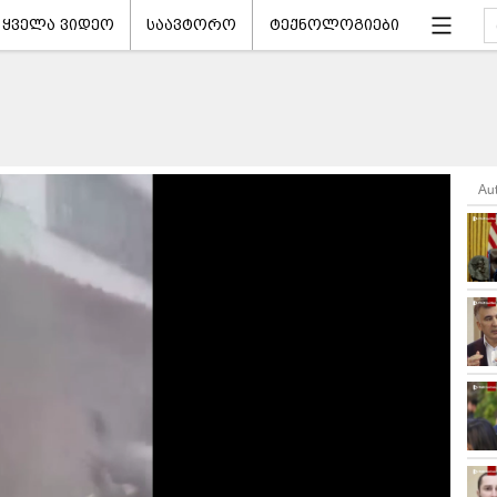
ყველა ვიდეო
საავტორო
ტექნოლოგიები
Au