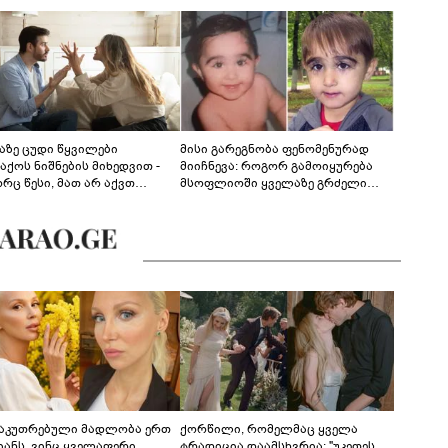
აზე ცუდი წყვილები
მისი გარეგნობა ფენომენურად
აქოს ნიშნების მიხედვით -
მიიჩნევა: როგორ გამოიყურება
რც წესი, მათ არ აქვთ
მსოფლიოში ყველაზე გრძელი
ონიული ურთიერთობა
წამწამების მქონე ბიჭი, რომელიც
ახლა 19 წლისაა?
საკუთრებული მადლობა ერთ
ქორწილი, რომელმაც ყველა
იანს, ვინც ყველაფერი
ტრადიცია დაამსხვრია: "უკეთეს