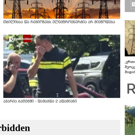
თბილისსა და რეგიონებს ელექტროენერგია არ მიეწოდება
„ერთი
მეოცე
მიდის
ავარია ბათუმში - დაშავდა 2 ადამიანი