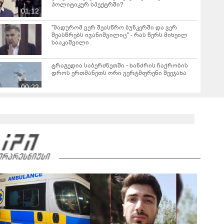
პოლიტიკურ სპექტრში?
01:12
"მადურომ ვერ შეასწრო ბუნკერში და ვერ
შეასწრებს ივანიშვილიც" - რას წერს მიხეილ
სააკაშვილი
ტრაგედია საბერძნეთში - ხანძრის ჩაქრობის
დროს ერთმანეთს ორი ვერტმფრენი შეეჯახა
00:22
სომხეთის მთავრობა გადადგა
ესპანური მედია - სეუტამდე მიღწევის
მცდელობისას 67 მიგრანტი დაიღუპა
ვრცელდება ძლიერი მიწისძვრის კადრები -
დაზიანდა შენობები, გაითიშა
ელექტროენერგია, შეფერხდა მეტროს მუშაობა,
00:34
მოქალაქეები პანიკამ მოიცვა
ინ­ტერ­ნეტ­ში დრა­მა­ტუ­ლი კად­რე­ბი ვრცელდება,