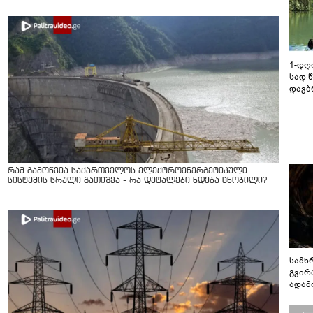
1-დღ
სად 
დავბ
რამ გამოწვია საქართველოს ელექტროენერგეტიკული
სისტემის სრული გათიშვა - რა დეტალები ხდება ცნობილი?
სამხ
გვირ
ადამ
ბუნებ
ლაბი