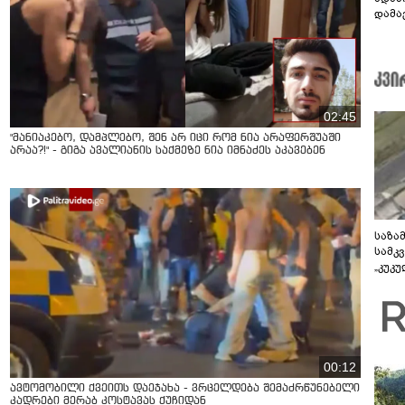
დამავ
კითხ
02:45
"მანიაკებო, დამპლებო, შენ არ იცი რომ ნია არაფერშუაში
არაა?!" - გიგა ავალიანის საქმეზე ნია იმნაძეს აკავებენ
საზა
სამკ
„კუკ
დრონ
ვიდე
00:12
ავტომობილი ქვეითს დაეჯახა - ვრცელდება შემაძრწუნებელი
კადრები მერაბ კოსტავას ქუჩიდან