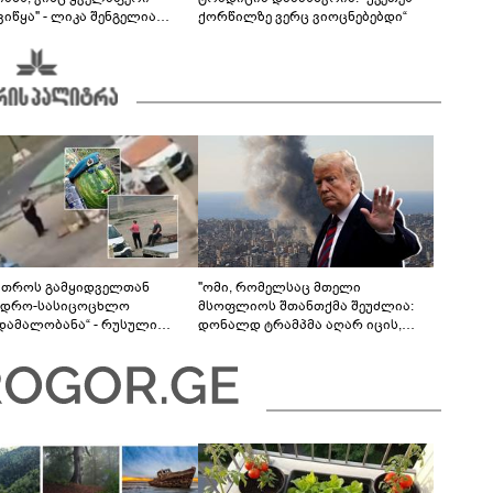
იწყა" - ლიკა შენგელია
ქორწილზე ვერც ვიოცნებებდი“
ვებს პასუხობს
მთროს გამყიდველთან
"ომი, რომელსაც მთელი
ვდრო-სასიცოცხლო
მსოფლიოს შთანთქმა შეუძლია:
უდამალობანა“ - რუსული
დონალდ ტრამპმა აღარ იცის,
ის „საბრძოლო-კომიკური“
როგორ მოიქცეს" -The New York
ო
Times