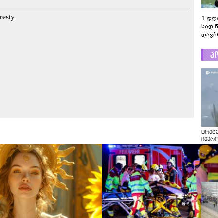
1-დღ
სად 
დავბ
პ
ტრაგე
ჩაქრ
ვერტმ
ტრაგე
ჩაქრო
ვერტმ