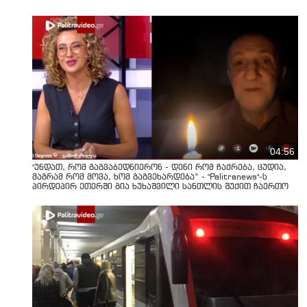
04:56
"უნდათ, რომ გაგვაბედნიერონ - დენი რომ ჩაქრება, ცუდია,
მაგრამ რომ მოვა, ხომ გაგვეხარდება“ - "Palitranews"-ს
პირდეპირ ეთერში გია ხუხაშვილი სანთლის შუქით ჩაერთო