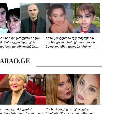
ლის წინ დაკარგული ბიჭის
მისი გარეგნობა ფენომენურად
ეში ჩართული ადვოკატი
მიიჩნევა: როგორ გამოიყურება
დის საეჭვო ქმედებებზე
მსოფლიოში ყველაზე გრძელი
რობს: "ქალბატონი უარს
წამწამების მქონე ბიჭი, რომელიც
დებს ინფორმაციის
ახლა 19 წლისაა?
დებაზე... წლობით
ინარეობდა საქმის
რცხვის ოპერაცია"
ნი პირველი შეხვედრა
"რას იტყოდნენ – ეკა ცუდად
ვნად მახსოვს..." - თათული
მღერისო?" - ეკა კვალიაშვილის