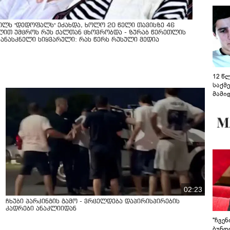
ოლს "დედოფალს" ეძახდა, ხოლო 20 წელი თავისზე 46
ლით უმცროს რუს ქალთან ცხოვრობდა - ზურაბ წერეთლის
კანასკნელი სიყვარული: რას წერს რუსული მედია
12 წ
საქმ
მამი
საუბ
აცხა
მოწო
მიმდ
ჩაფა
02:23
ჩხუბი პარკინგის გამო - ვრცელდება დაპირისპირების
კადრები ანაკლიიდან
"ჩვე
ბუნდო