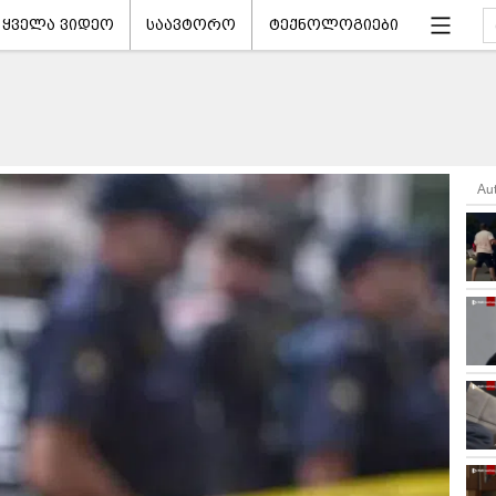
ყველა ვიდეო
საავტორო
ტექნოლოგიები
Au