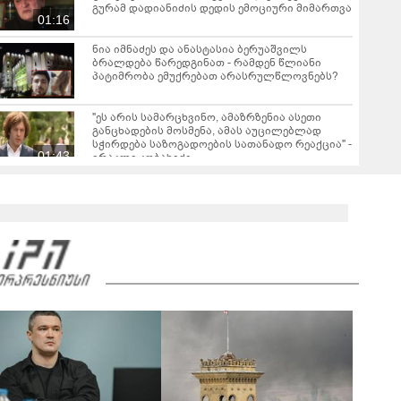
გურამ დადიანიძის დედის ემოციური მიმართვა
01:16
ნია იმნაძეს და ანასტასია ბერუაშვილს
ბრალდება წარედგინათ - რამდენ წლიანი
პატიმრობა ემუქრებათ არასრულწლოვნებს?
"ეს არის სამარცხვინო, ამაზრზენია ასეთი
განცხადების მოსმენა, ამას აუცილებლად
სჭირდება საზოგადოების სათანადო რეაქცია" -
01:43
ირაკლი კობახიძე
ვრცელდება კადრები რუსთაველიდან, სადაც
სატვირთო გადაბრუნდა - მანქანაში
მცირეწლოვანიც იმყოფებოდა
01:19
ნანუკა ჟორჟოლიანი ვიდეომიმართვას
ავრცელებს - "ამას იურიდიული ფაკულტეტის 1-
ელი კურსის სტუდენტიც იკითხავს"
04:26
საგარეჯოში, არასრულწლოვანმა ჩამოტვირთა
ფოტოსურათები, დაამონტაჟა, მიანიჭა
პორნოგრაფიული იერსახე და
00:20
შეურაცხმყოფელ ტექსტებთან ერთად
გაავრცელა - შსს ბრალდებულის დაკავების
კადრებს აქვეყნებს
ნიკა მელიას სასამართლოს უპატივცემლობის