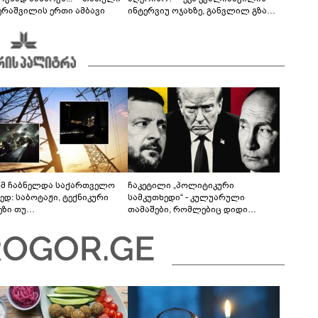
ერაშვილის ერთი ამბავი
ინტერვიუ ოჯახზე, განვლილ გზასა
და რთულ პერიოდზე
მ ჩაბნელდა საქართველო
ჩაკეტილი „პოლიტიკური
ედ: საბოტაჟი, ტექნიკური
სამკუთხედი“ - კულუარული
ეზი თუ
თამაშები, რომლებიც დიდი
როფესიონალიზმი?! -
სისხლის ფასად ჯდება
რო თვალჭრელიძის ანალიზი