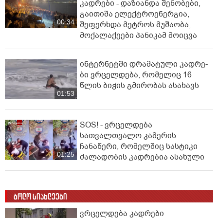
კადრები - დაზიანდა შენობები,
გაითიშა ელექტროენერგია,
00:34
შეფერხდა მეტროს მუშაობა,
მოქალაქეები პანიკამ მოიცვა
ინ­ტერ­ნეტ­ში დრა­მა­ტუ­ლი კად­რე­
ბი ვრცელდება, რომელიც 16
წლის ბიჭის გმირობას ასახავს
01:53
SOS! - ვრცელდება
სათვალთვალო კამერის
ჩანაწერი, რომელშიც სასტიკი
01:25
ძალადობის კადრებია ასახული
ბოლო სიახლეები
ვრცელდება კადრები