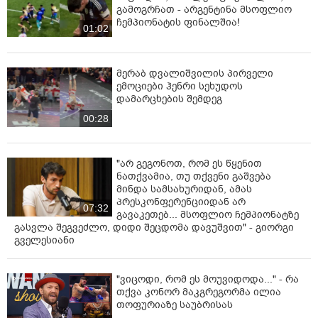
გამოგრჩათ - არ­გენ­ტი­ნა მსოფ­ლიო
ჩემ­პი­ო­ნა­ტის ფი­ნალ­შია!
01:02
მერაბ დვალიშვილის პირველი
ემოციები ჰენრი სეხუდოს
დამარცხების შემდეგ
00:28
"არ გეგონოთ, რომ ეს წყენით
ნათქვამია, თუ თქვენი გაშვება
მინდა სამსახურიდან, ამას
პრესკონფერენციიდან არ
07:32
გავაკეთებ... მსოფლიო ჩემპიონატზე
გასვლა შეგვეძლო, დიდი შეცდომა დავუშვით" - გიორგი
გველესიანი
"ვიცოდი, რომ ეს მოუვიდოდა..." - რა
თქვა კონორ მაკგრეგორმა ილია
თოფურიაზე საუბრისას