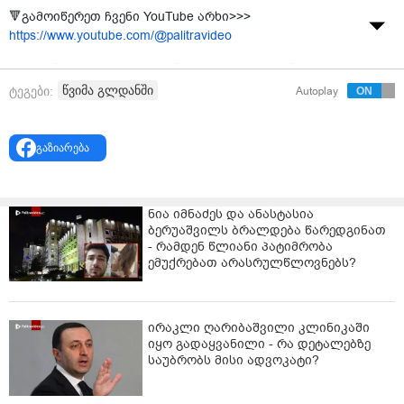
🔻გამოიწერეთ ჩვენი YouTube არხი>>>
https://www.youtube.com/@palitravideo
თბი­ლის­ში ამინ­დი გა­უ­ა­რეს­და, იყო ძლი­ე­რი სე­ტყვა.
წვიმა გლდანში
ტეგები:
Autoplay
მო­ქა­ლა­ქე­ე­ბი აღ­ნიშ­ნუ­ლის ამ­სახ­ველ ფოტო და ვი­დეო
მა­სა­ლას სო­ცი­ა­ლურ ქსელ­ში აქ­ვეყ­ნე­ბენ.
გაზიარება
ძლიერი წვიმის შემდეგ გლდანის ასევე, დიდი დიღმის
ქუჩები დაიტბორა.
ნია იმნაძეს და ანასტასია
ბერუაშვილს ბრალდება წარედგინათ
- რამდენ წლიანი პატიმრობა
ემუქრებათ არასრულწლოვნებს?
ირაკლი ღარიბაშვილი კლინიკაში
იყო გადაყვანილი - რა დეტალებზე
საუბრობს მისი ადვოკატი?