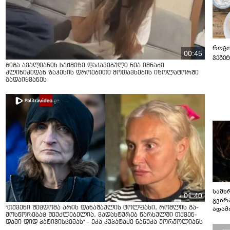
როგო
00:45
ვეგე
გიგა ავალიანის საქმეზე დაკავებული ნია იმნაძე
კლინიკიდან ზაჰესის დროებითი მოთავსების იზოლატორში
გადაიყვანეს
სამხ
01:40
გვირ
"თქვენი შეცდომა არის დანაშაულის ტოლფასი, რომ­ლის გა­
ადამ
მოს­წო­რე­ბაც შე­უძ­ლე­ბე­ლია, ვა­დას­ტუ­რებ წარ­სულ­ში თქვენ­
ბუნებ
და­მი დიდ პა­ტი­ვის­ცე­მას" - ეკა კუპატაძე ნანუკა ჟორჟოლიანს
ლაბი