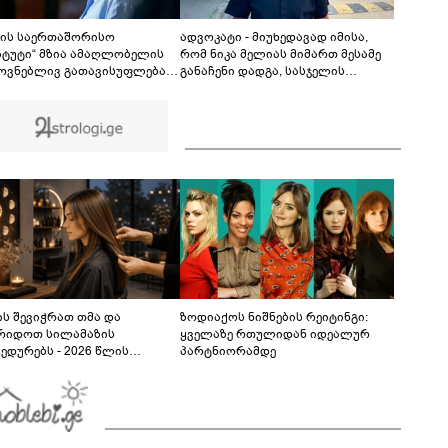
შემაძრწუნებელი კადრები მერაბ კოსტავას
ქუჩიდან
00:12
სის საერთაშორისო
ადვოკატი - მიუხედავად იმისა,
იტუტი“ მზია ამაღლობელის
რომ ნიკა მელიას მიმართ მესამე
ოვნებლივ გათავისუფლებას
განაჩენი დადგა, სასჯელის
ხოვს
შთანთქმის მექანიზმით,
პატიმრობის ვადა არ გაზრდილა
და ის ციხეს 2026 წლის 20
დეკემბერს დატოვებს
ს შევიჭრათ თმა და
ზოდიაქოს ნიშნების რეიტინგი:
რიდოთ სილამაზის
ყველაზე რთულიდან იდეალურ
ედურებს - 2026 წლის
პარტნიორამდე
სტოს ასტროლოგიური
კვლევი