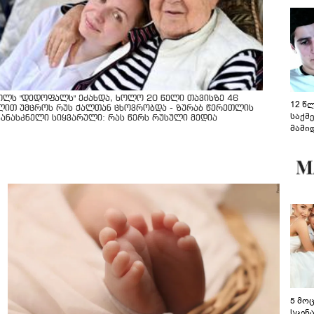
ოლს "დედოფალს" ეძახდა, ხოლო 20 წელი თავისზე 46
12 წ
ლით უმცროს რუს ქალთან ცხოვრობდა - ზურაბ წერეთლის
საქმ
კანასკნელი სიყვარული: რას წერს რუსული მედია
მამი
საუბ
აცხა
მოწო
მიმდ
ჩაფა
5 მო
სცენ