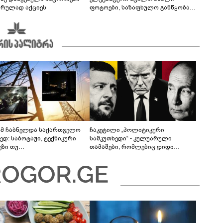
არულად აქციეს
ფოტოები, საზაფხულო განწყობა
და უნაკლო ბუნებრივობა
მ ჩაბნელდა საქართველო
ჩაკეტილი „პოლიტიკური
ედ: საბოტაჟი, ტექნიკური
სამკუთხედი“ - კულუარული
ეზი თუ
თამაშები, რომლებიც დიდი
როფესიონალიზმი?! -
სისხლის ფასად ჯდება
რო თვალჭრელიძის ანალიზი