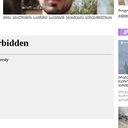
როგო
ვეგე
გიგა ავალიანის საქმეზე აკავებენ ანასტასია ბერუაშვილსაც
პ
ტრაგე
ჩაქრ
ვერტმ
ტრაგე
ჩაქრო
ვერტმ