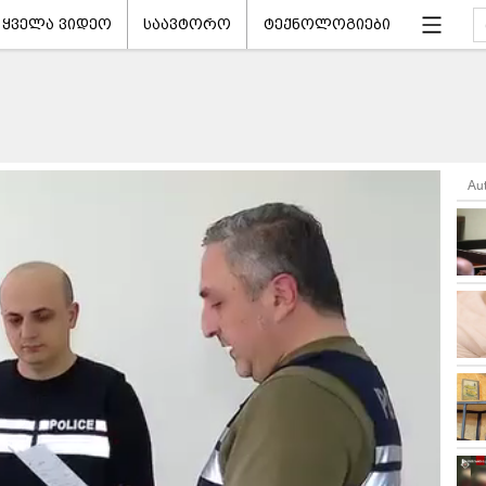
ყველა ვიდეო
საავტორო
ტექნოლოგიები
Au