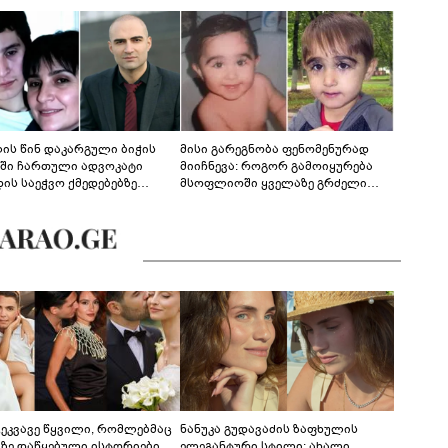
ლის წინ დაკარგული ბიჭის
მისი გარეგნობა ფენომენურად
ეში ჩართული ადვოკატი
მიიჩნევა: როგორ გამოიყურება
დის საეჭვო ქმედებებზე
მსოფლიოში ყველაზე გრძელი
რობს: "ქალბატონი უარს
წამწამების მქონე ბიჭი, რომელიც
დებს ინფორმაციის
ახლა 19 წლისაა?
დებაზე... წლობით
ინარეობდა საქმის
რცხვის ოპერაცია"
ცეკვავე წყვილი, რომლებმაც
ნანუკა გუდავაძის ზაფხულის
აზე დაწყებული ისტორიები
ელეგანტური სტილი: ახალი