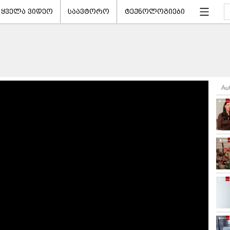
ყველა ვიდეო
საავტორო
ტექნოლოგიები
Au