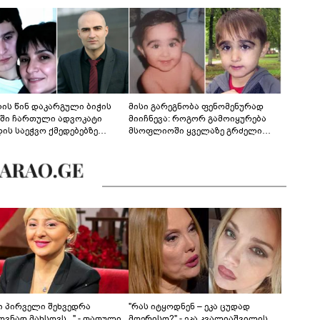
ლის წინ დაკარგული ბიჭის
მისი გარეგნობა ფენომენურად
ეში ჩართული ადვოკატი
მიიჩნევა: როგორ გამოიყურება
დის საეჭვო ქმედებებზე
მსოფლიოში ყველაზე გრძელი
რობს: "ქალბატონი უარს
წამწამების მქონე ბიჭი, რომელიც
დებს ინფორმაციის
ახლა 19 წლისაა?
დებაზე... წლობით
ინარეობდა საქმის
რცხვის ოპერაცია"
ნი პირველი შეხვედრა
"რას იტყოდნენ – ეკა ცუდად
ვნად მახსოვს..." - თათული
მღერისო?" - ეკა კვალიაშვილის