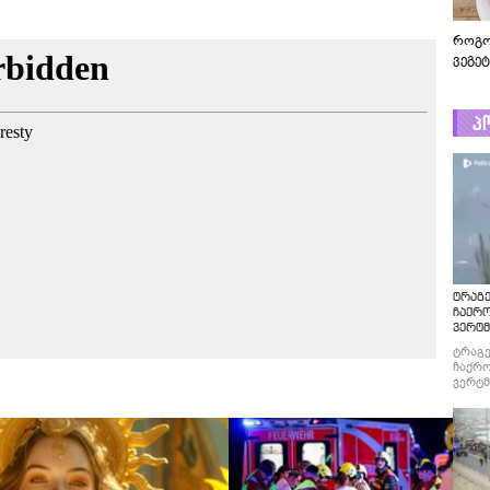
როგო
ვეგე
პ
ტრაგე
ჩაქრ
ვერტმ
ტრაგე
ჩაქრო
ვერტმ