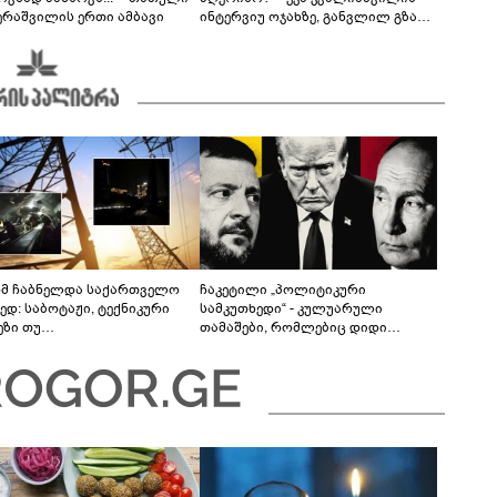
ერაშვილის ერთი ამბავი
ინტერვიუ ოჯახზე, განვლილ გზასა
და რთულ პერიოდზე
მ ჩაბნელდა საქართველო
ჩაკეტილი „პოლიტიკური
ედ: საბოტაჟი, ტექნიკური
სამკუთხედი“ - კულუარული
ეზი თუ
თამაშები, რომლებიც დიდი
როფესიონალიზმი?! -
სისხლის ფასად ჯდება
რო თვალჭრელიძის ანალიზი