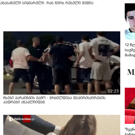
კანასკნელი სიყვარული: რას წერს რუსული მედია
12 წ
საქმ
მამი
საუბ
აცხა
მოწო
მიმდ
ჩაფა
02:23
ჩხუბი პარკინგის გამო - ვრცელდება დაპირისპირების
კადრები ანაკლიიდან
"ჩვე
ბუნდო