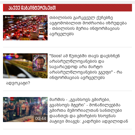
თითქოს ჩადენილ ღალატზე საუბარი, „მხოლოდ და
ასევე დაგაინტერესებთ
მხოლოდ ემსახურება მისი უცხოეთში გაშვების
სანაცვლოდ, ხელისუფლებასთან გარიგებაში შესვლის
თბილისის გარკვეულ ქუჩებზე
ავტომობილით მოძრაობა იზრუდება
კონკრეტული ისტორიის გადაფარვის მცდელობას,
- თბილისის მერია ინფორმაციას
რომელიც მას ბევრი მიზეზის გამო, დღეს ძალიან
ავრცელებს
აწუხებს".
პასუხად კი, მიხეილ სააკაშვილმა სოციალურ ქსელში
დაწერა: "ნიკა მელიას ბევრი რამე გავუტარე, სულ
"Soos! ამ წუთებში თავს დაესხნენ
მქონდა იმედი, რომ რამე დადგებოდა მისგან - ბოლოს
არასრულწლოვანების და
მაინც მარცხი განვიცადე და მელია აღმოჩნდა იმავე
სავარაუდოდ არა მარტო
არასრულწლოვანების ჯგუფი" - რა
ჭაობში, სადაც უკვე არიან ოქრუაშვილი, ბოკერიები
ინფორმაციას ავრცელებს
და ზოგი სხვაც".
ადვოკატი?
მარშის - „გვახსოვს გმირები,
გვახსოვს მტერი” - მონაწილეებმა
გმირთა მემორიალთან სანთლები
დაანთეს და გმირების ხსოვნას
00:44
პატივი მიაგეს: კადრები ადგილიდან