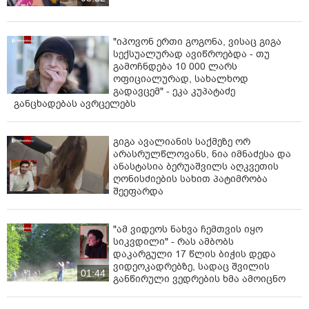
წინააღმდეგ. ასეთი რადიკალიზმი, რომელსაც
თესავენ, საბოლოო ჯამში, თავად მათ ჭამთ და მათივე
პრობლემა ხდება. ისემც უქნიათ, დაუჭამიათ
"იპოვონ ერთი გოგონა, ვისაც გიგა
ერთმანეთი,“ - განაცხადა პაპუაშვილმა.
სექსუალურად ავიწროებდა - თუ
გამოჩნდება 10 000 ლარს
ოფიციალურად, სახალხოდ
ცნობისთვის, „კოალიცია ცვლილებისთვის“ ერთ-
გადავცემ" - ეკა კუპატაძე
ერთმა ლიდერმა, ბრალდებულმა, ნიკა მელიამ
განცხადებას ავრცელებს
საპატიმროდან წერილი გაავრცელა, სადაც მან მესამე
პრეზიდენტზე, მიხეილ სააკაშვილზე ისაუბრა.
გიგა ავალიანის საქმეზე ორ
როგორც მელია წერს, „სადაც სააკაშვილია, იქ
არასრულწლოვანს, ნია იმნაძესა და
ქვეყნის ინტერესი არაა, იქ მხოლოდ კერძო ეგოისტური
ანასტასია ბერუაშვილს აღკვეთის
ინტერესია, რადგან იგი საკუთარ თავს არაჯანსაღად
ღონისძიების სახით პატიმრობა
შეეფარდა
შესტრფის, მხოლოდ თავის ეგოზე ზრუნვით არის
ორსული“.
"ამ ვიდეოს ნახვა ჩემთვის იყო
ამასთან, როგორც მელია წერილში აღნიშნავს,
სიკვდილი" - რას ამბობს
სააკაშვილი ადგილობრივი არჩევნების წინ
დაკარგული 17 წლის ბიჭის დედა
„საკუთარმა დაუძლეველმა ეჭვიანობამ აიძულა"
ვიდეოკადრებზე, სადაც შვილის
01:44
ჩამოსულიყო. ნიკა მელიას განცხადებით, მიხეილ
განწირული ვედრების ხმა ამოიცნო
სააკაშვილისგან მის მისამართით გაუთავებელი
ტალახის სროლა და დროდადრო, მის წინააღმდეგ