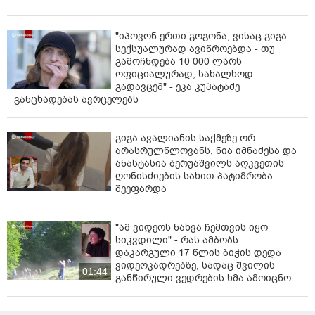
თბილისის საბავშვო ბაგა-ბაღების მართვის
სააგენტოს ვებგვერდზე - www.kids.org.ge. რეგისტრაცია
"იპოვონ ერთი გოგონა, ვისაც გიგა
დაიწყება 8 ივნისს, 10:00 საათიდან და გაგრძელდება
სექსუალურად ავიწროებდა - თუ
21 ივნისის ჩათვლით“, - აღნიშნა დედაქალაქის მერმა.
გამოჩნდება 10 000 ლარს
ოფიციალურად, სახალხოდ
მისივე ინფორმაციით, პროექტით სარგებლობა
გადავცემ" - ეკა კუპატაძე
შეეძლებათ თბილისის ბაღებში რეგისტრირებულ 2-
განცხადებას ავრცელებს
დან 6 წლამდე ასაკის აღსაზრდელებს, მათ შორის
მათაც, ვინც სექტემბერში ამთავრებენ ბაღს და
გიგა ავალიანის საქმეზე ორ
სკოლაში მიდიან.
არასრულწლოვანს, ნია იმნაძესა და
ანასტასია ბერუაშვილს აღკვეთის
„უკვე წლებია ჩვენ ამ სოციალურ პროექტს
ღონისძიების სახით პატიმრობა
ვახორციელებთ. საზაფხულო ბაღების მომსახურებაზე
შეეფარდა
მოთხოვნა ყოველთვის მაღალია, რადგან
დასაქმებულ თბილისელთა დიდი ნაწილი ივლისში
ქალაქიდან გასვლას ვერ ახერხებს.
"ამ ვიდეოს ნახვა ჩემთვის იყო
სიკვდილი" - რას ამბობს
ამასთან ერთად, პროექტის განხორციელება
დაკარგული 17 წლის ბიჭის დედა
ვიდეოკადრებზე, სადაც შვილის
მნიშვნელოვანია საბავშვო ბაღებში დასაქმებული
01:44
განწირული ვედრების ხმა ამოიცნო
თანამშრომლებისთვის, რადგან ისინი საზაფხულო
ბაღებში მუშაობისთვის დამატებით ანაზღაურებას
მიიღებენ. საზაფხულო ბაღებში წელს 3 900