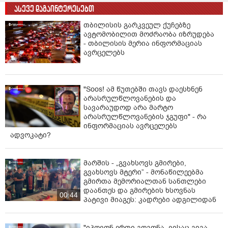
თანამშრომელი იმუშავებს“, - განაცხადა კახა
ასევე დაგაინტერესებთ
კალაძემ.
თბილისის გარკვეულ ქუჩებზე
ავტომობილით მოძრაობა იზრუდება
საზაფხულო ბაღების სია ხელმისაწვდომია თბილისის
- თბილისის მერია ინფორმაციას
საბავშვო ბაგა-ბაღების მართვის სააგენტოს
ავრცელებს
ვებგვერდზე.
"Soos! ამ წუთებში თავს დაესხნენ
არასრულწლოვანების და
სავარაუდოდ არა მარტო
არასრულწლოვანების ჯგუფი" - რა
ინფორმაციას ავრცელებს
ადვოკატი?
მარშის - „გვახსოვს გმირები,
გვახსოვს მტერი” - მონაწილეებმა
გმირთა მემორიალთან სანთლები
დაანთეს და გმირების ხსოვნას
00:44
პატივი მიაგეს: კადრები ადგილიდან
"იპოვონ ერთი გოგონა, ვისაც გიგა