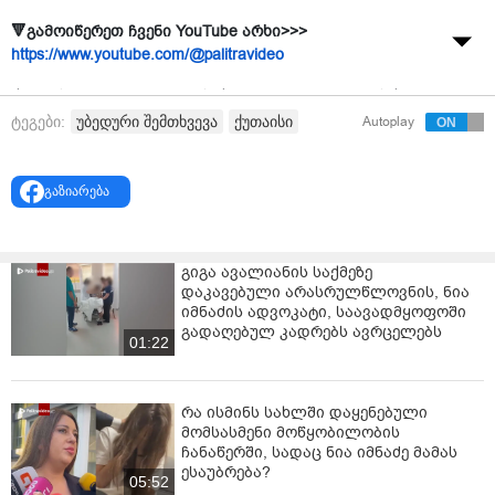
🔻გამოიწერეთ ჩვენი YouTube არხი>>>
https://www.youtube.com/@palitravideo
ქუთაისში, ფალიაშვილის ქუჩაზე მდებარე მიწისქვეშა
გადასასვლელში უბედური შემთხვევა მოხდა. შუახნის
უბედური შემთხვევა
ქუთაისი
ტეგები:
Autoplay
მამაკაცი შესასვლელის ჯებირზე ჩამოჯდა, რა
დროსაც, თვითმხილველების ინფორმაციით,
წონასწორობა დაკარგა, უკან გადავარდა და
გაზიარება
მიყენებული დაზიანებებისგან ადგილზევე
გარდაიცვალა.
გიგა ავალიანის საქმეზე
ინფორმაციას ადგილობრივი მედია
"ინფო იმერეთი"
დაკავებული არასრულწლოვნის, ნია
ავრცელებს.
იმნაძის ადვოკატი, საავადმყოფოში
გადაღებულ კადრებს ავრცელებს
შემთხვევის ადგილზე მობილიზებული იყვნენ
01:22
საპატრულო პოლიციის ეკიპაჟები, სასწრაფო
სამედიცინო დახმარებისა და საგანგებო სიტუაციების
მართვის სამსახურის ბრიგადები.
რა ისმინს სახლში დაყენებული
მომსასმენი მოწყობილობის
მიწისქვეშა გადასასვლელში დასაქმებულთა
ჩანაწერში, სადაც ნია იმნაძე მამას
ესაუბრება?
განცხადებით, აღნიშნულ მონაკვეთზე მსგავსი
05:52