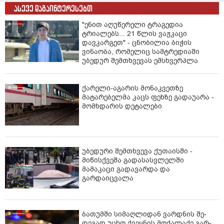
ასევე დაგაინტერესებთ
"ენით აღუწერელი ტრაგედია
ტრიალებს... 21 წლის ვაჟკაცი
დავკარგეთ" - ცნობილია ბიჭის
ვინაობა, რომელიც სამტრედიაში
უბედურ შემთხვევას ემსხვერპლა
ქარელი-აგარის მონაკვეთზე
მატარებელმა კაცს ფეხზე გადაუარა -
მომხდარის დეტალები
უბედური შემთხვევა ქუთაისში -
მიწისქვეშა გადასასვლელში
მამაკაცი გადავარდა და
გარდაიცვალა
ბა­თუმ­ში სი­მაღ­ლი­დან ვარ­დნის შე­
დე­გად უცხო ქვეყ­ნის მო­ქა­ლა­ქე გარ­