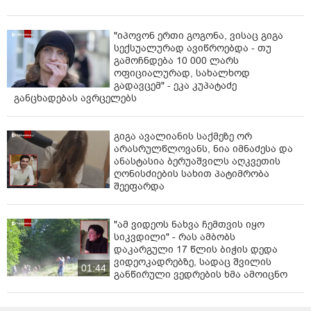
შემთხვევა უკვე მეორედ მოხდა. მათი თქმით,
უსაფრთხოების მიზნით, გვირაბის თავზე დამცავი
მოაჯირების მოწყობას დიდი ხანია, ითხოვენ, თუმცა
"იპოვონ ერთი გოგონა, ვისაც გიგა
პრობლემა ამ დრომდე მოუგვარებელია.
სექსუალურად ავიწროებდა - თუ
გამოჩნდება 10 000 ლარს
ფოტოები: დავით ცხვარაძე
ოფიციალურად, სახალხოდ
გადავცემ" - ეკა კუპატაძე
განცხადებას ავრცელებს
გიგა ავალიანის საქმეზე ორ
არასრულწლოვანს, ნია იმნაძესა და
ანასტასია ბერუაშვილს აღკვეთის
ღონისძიების სახით პატიმრობა
შეეფარდა
"ამ ვიდეოს ნახვა ჩემთვის იყო
სიკვდილი" - რას ამბობს
დაკარგული 17 წლის ბიჭის დედა
ვიდეოკადრებზე, სადაც შვილის
01:44
განწირული ვედრების ხმა ამოიცნო