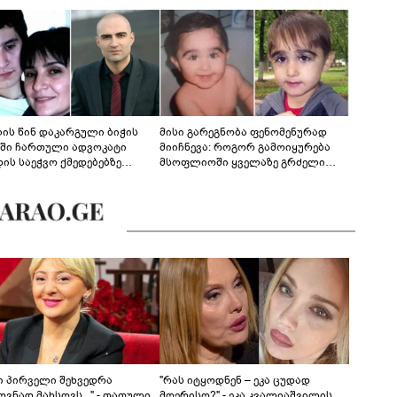
ლის წინ დაკარგული ბიჭის
მისი გარეგნობა ფენომენურად
ეში ჩართული ადვოკატი
მიიჩნევა: როგორ გამოიყურება
დის საეჭვო ქმედებებზე
მსოფლიოში ყველაზე გრძელი
რობს: "ქალბატონი უარს
წამწამების მქონე ბიჭი, რომელიც
დებს ინფორმაციის
ახლა 19 წლისაა?
დებაზე... წლობით
ინარეობდა საქმის
რცხვის ოპერაცია"
ნი პირველი შეხვედრა
"რას იტყოდნენ – ეკა ცუდად
ვნად მახსოვს..." - თათული
მღერისო?" - ეკა კვალიაშვილის