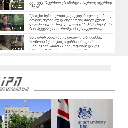
ტუკ-ტუკი შევრჩით ერთმანეთს, სერიაც ავურჩიე
05:21
- ნუკი"
"ეს აუზი ჩემი ხელით გავაკეთე, მთელი უბანი აქ
მოდის, მერია თუ დამეხმარება მთელ ქუჩას
დავაგრძელებ, სიკვდილამდე არ გავჩერდები" -
04:16
რას ჰყვება ქალი, რომელმაც საკუთარი
კორპუსის წინ, საოცარი ბაღი მოაწყო
სად არის საიდუმლო ადგილი თბილისში,
რომლის შესახებაც ბევრმა არ იცის! -
"სიმსივნეს, ასთმას, უნაყოფობას და კუჭ-
02:54
ნაწლავის პრობლემებს კურნავს"
ბერის სკანდალური აღიარება - "ვნახე რა არის
ნამდვილი სიყვარული, იმ დღის შემდეგ
ქალისთვის არ შემიხედავს"
03:14
"ეს ამბავი ყველასთვის თავზარდამცემი იყო,
მამამთილმა გააღო კარი და ნახა, რომ..." - რას
ჰყვება ქალი სკივრის გასაღებზე, რომელიც
06:28
დიდი ისტორიის მთავარი ნაწილი გახდა
რას ჰყვება 60 წლის აბიტურიენტი? - "ყველას
მინდა ვუთხრა, გაბედონ ის, რისი გაკეთებაც
უნდათ"
04:01
"სათამაშო საჭის გაკეთებას 2 კვირა