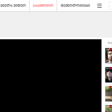
ყველა ვიდეო
საავტორო
ტექნოლოგიები
Au