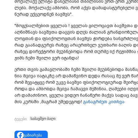
მო­ქა­ლა­ქე ელი­ტა და­ნე­ლი­ა­ნი თბი­ლი­სის ერთ-ერთ კერ­ძ
ლებს. მო­ქა­ლა­ქე ამ­ბობს, რომ აქვს და­მა­დას­ტუ­რე­ბე­ლი ვი­
ნუ­რად ექ­ცე­ოდ­ნენ ბავ­შვს".
"მო­გე­სალ­მე­ბით ყვე­ლას ! ყვე­ლას გი­ლო­ცავთ ბავ­შვთ
აღ­ნიშ­ნავს ბავ­შვთა დაც­ვის დღეს ძა­ლი­ან გრან­დი­ო­ზუ­ლ
ლოგ­თან და ფსი­ქო­ლოგ­თან ბავ­შვს ჭირ­დე­ბა ხან­გრძლი­ვი
რად გა­ა­ნად­გუ­რეს რა­ზეც არა­ერ­თხელ ვუ­თხა­რი ბა­ღის დი
რა­ზეც დი­რექ­ტო­რი მე­უბ­ნე­ბო­და რომ თურ­მე იქ რე­ჟიმ­შია 
ჟიმს ჩემი შვი­ლი ვერ იტან­და!
ერთი თვის გა­მავ­ლო­ბა­ში ჩემი შვი­ლი მე­უბ­ნე­ბო­და მას­წა
ნია მცი­ვა ია­ტაკ­ზე არ და­მაწ­ვი­ნო დედა რა­საც მე ვერ წარ
რომ შე­ვა­ტყვე რომ უკვე ბავ­შვი ფსი­ქო­ლო­გი­უ­რად შე­ირ­ყა
რო­და და ამ­ბობ­და მცი­ვა ჩა­მაც­ვი მე­ში­ნია, ღა­მე­ე­ბი იღ
არ და­მა­ძი­ნოო, ყვე­ლა ვი­დეო ჩა­ნა­წე­რი მაქვს სა­დაც ბავ­
მის კურ­სში ,მაგ­რამ უშე­დე­გოდ!
განაგრძეთ კითხვა
საბავშვო ბაღი
ტეგები:
გაზიარება