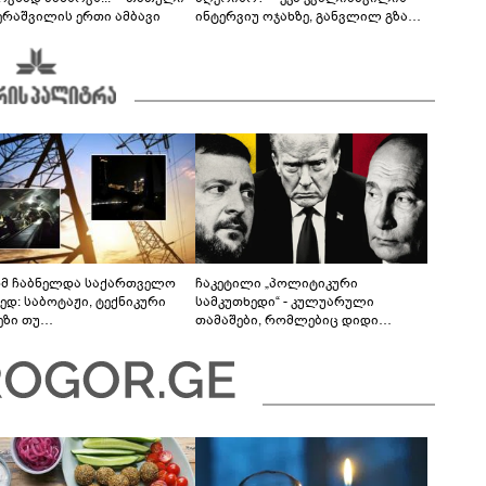
ერაშვილის ერთი ამბავი
ინტერვიუ ოჯახზე, განვლილ გზასა
და რთულ პერიოდზე
მ ჩაბნელდა საქართველო
ჩაკეტილი „პოლიტიკური
ედ: საბოტაჟი, ტექნიკური
სამკუთხედი“ - კულუარული
ეზი თუ
თამაშები, რომლებიც დიდი
როფესიონალიზმი?! -
სისხლის ფასად ჯდება
რო თვალჭრელიძის ანალიზი