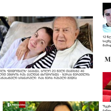
12 წ
საქმ
მამი
საუბ
აცხა
მოწო
მიმდ
ჩაფა
ოლს "დედოფალს" ეძახდა, ხოლო 20 წელი თავისზე 46
ლით უმცროს რუს ქალთან ცხოვრობდა - ზურაბ წერეთლის
კანასკნელი სიყვარული: რას წერს რუსული მედია
"ჩვე
ბუნდო