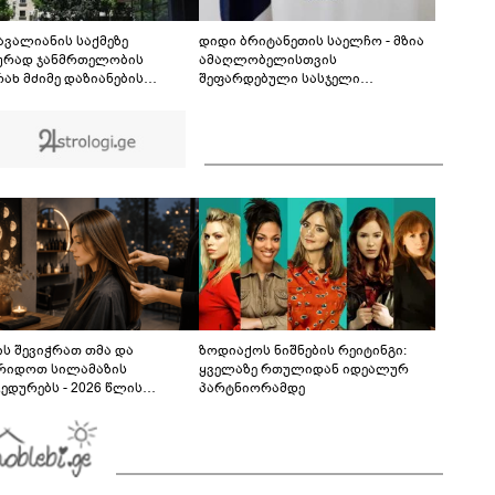
მოვანდომე" - გაიცანით 13 წლის
გამომგონებელი ბიჭი, რომელიც ქედის
02:08
მუნიციპალიტეტში ცხოვრობს
 ავალიანის საქმეზე
დიდი ბრიტანეთის საელჩო - მზია
ურად ჯანმრთელობის
ამაღლობელისთვის
რახ მძიმე დაზიანების
შეფარდებული სასჯელი
ების ფაქტზე ნია იმნაძეს და
არაპროპორციული და
აკუთრებით მძიმე
პოლიტიკურად მოტივირებულია -
შაულის შეუტყობინებლობის
მოვითხოვთ მის დაუყოვნებლივ
ზე ანასტასია ბერუაშვილს
გათავისუფლებას
დება წარუდგინეს
ს შევიჭრათ თმა და
ზოდიაქოს ნიშნების რეიტინგი:
რიდოთ სილამაზის
ყველაზე რთულიდან იდეალურ
ედურებს - 2026 წლის
პარტნიორამდე
სტოს ასტროლოგიური
კვლევი