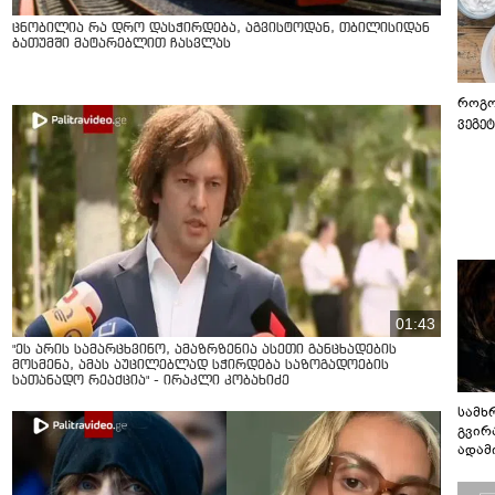
ცნობილია რა დრო დასჭირდება, აგვისტოდან, თბილისიდან
ბათუმში მატარებლით ჩასვლას
როგო
ვეგე
01:43
"ეს არის სამარცხვინო, ამაზრზენია ასეთი განცხადების
მოსმენა, ამას აუცილებლად სჭირდება საზოგადოების
სათანადო რეაქცია" - ირაკლი კობახიძე
სამხ
გვირ
ადამ
ბუნებ
ლაბი