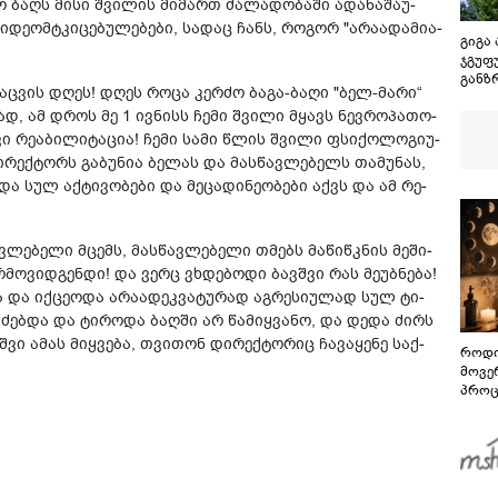
ო ბაღს მისი შვი­ლის მი­მართ ძა­ლა­დო­ბა­ში ადა­ნა­შა­უ­
დე­ომ­ტკი­ცე­ბუ­ლე­ბე­ბი, სა­დაც ჩანს, რო­გორ "არა­ა­და­მი­ა­
გიგა
ჯგუფ
განზ
ა დაც­ვის დღეს! დღეს როცა კერ­ძო ბაგა-ბაღი "ბელ-მარი“
წაქეზ
ად, ამ დროს მე 1 ივ­ნისს ჩემი შვი­ლი მყავს ნევ­რო­პა­თო­
განს
დანა
 რე­ა­ბი­ლი­ტა­ცია! ჩემი სამი წლის შვი­ლი ფსი­ქო­ლო­გი­უ­
ფაქტ
­რექ­ტორს გა­ბუ­ნია ბე­ლას და მას­წავ­ლე­ბელს თა­მუ­ნას,
ბრალ
და სულ აქ­ტი­ვო­ბე­ბი და მე­ცა­დი­ნე­ო­ბე­ბი აქვს და ამ რე­
ვ­ლე­ბე­ლი მცემს, მას­წავ­ლე­ბე­ლი თმებს მა­წიწ­კნის მე­ში­
­მო­ვიდ­გენ­დი! და ვერც ვხდე­ბო­დი ბავ­შვი რას მე­უბ­ნე­ბა!
 და იქ­ცე­ო­და არა­ა­დეკ­ვა­ტუ­რად აგ­რე­სი­უ­ლად სულ ტი­
­ვი­ძებ­და და ტი­რო­და ბაღ­ში არ წა­მიყ­ვა­ნო, და დედა ძირს
შვი ამას მიყ­ვე­ბა, თვი­თონ დი­რექ­ტო­რიც ჩა­ვა­ყე­ნე საქ­
როდი
მოვე
პროც
აგვი
გზამ