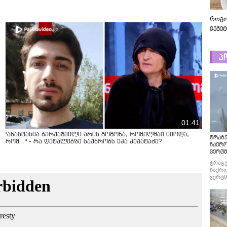
როგო
ვეგე
პ
01:41
"ანასტასია ბერუაშვილი არის გოგონა, რომელმაც იცოდა,
ტრაგე
რომ..." - რა დეტალებზე საუბრობს ეკა კუპატაძე?
ჩაქრ
ვერტმ
ტრაგე
ჩაქრო
ვერტმ