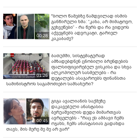
კილომეტრს, ხოლო აშენდა 27 კილომეტრის სიგრძის
სრულიად ახალი, ევროპული სტანდარტების მქონე
"ბოლო წამებზე ნამდვილად ისმის
სარკინიგზო მაგისტრალი.
განწირული ხმა: “კახა, არ მიმატოვო,
გეხვეწები” - რა წერს და რა ვიდეოს
„ბაქო-თბილისი-ყარსის ახალ სარკინიგზო ხაზზე
აქვეყნებს ადვოკატი, ტარიელ
სატვირთო გადაზიდვების მოცულობა ყოველწლიურად
00:28
კაკაბაძე?
მზარდია. ხაზის სრულ ექსპლუატაციაში შესვლით
პროექტის გამტარუნარიანობა 5 მილიონ ტონამდე
გაიზრდება, რაც რეგიონს ტვირთების დამატებით
ბათუმში, სისტემატურად
ნაკადების გატარების საშუალებას მისცემს და
ამზადებდნენ ცნობილი ბრენდების
ფალსიფიცირებულ ვისკისა და სხვა
მნიშვნელოვნად გააძლიერებს მის სატრანსპორტო
ალკოჰოლურ სასმელებს - რა
შესაძლებლობებს.
01:26
დეტალებს ასაჯაროებს ფინანსთა
სამინისტროს საგამოძიებო სამსახური?
აღნიშნული სარკინიგზო მონაკვეთის სრულ
ექსპლუატაციაში შესვლა შესაძლებელი გახდა
აზერბაიჯანის ქალაქ ბაქოში საქართველოს პრემიერ-
გიგა ავალიანის საქმეზე
მინისტრის ვიზიტის ფარგლებში ეკონომიკისა და
დაკავებული ანასტასია
მდგრადი განვითარების მინისტრის მარიამ
ბერუაშვილის დედა მიმართვას
ავრცელებს - "რაც ეს ამბავი ჩემს
ქვრივიშვილისა და აზერბაიჯანის ციფრული
00:45
ოჯახს, ჩემს ანასტასიას გადახდა
განვითარებისა და ტრანსპორტის მინისტრის რაშად
თავს, მის მერე მე მე არ ვარ"
ნაბიევის მიერ ორმხრივი საკოორდინაციო საბჭოს
პროტოკოლზე ხელმოწერით შედეგად“, - ნათქვამია