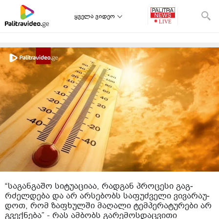
ყველა ვიდეო
“სა­გან­გა­შო სი­ტუ­ა­ცი­აა, რად­გან პრო­ცე­სი გაგ­
რძელ­დე­ბა და არ არ­სე­ბობს სა­ფუძ­ვე­ლი ვი­ვა­რა­უ­
დოთ, რომ ზა­ფხულ­ში მა­ღა­ლი ტემ­პე­რა­ტუ­რე­ბი არ
გვექ­ნე­ბა” - რას ამბობს გარემოსდაცვითი