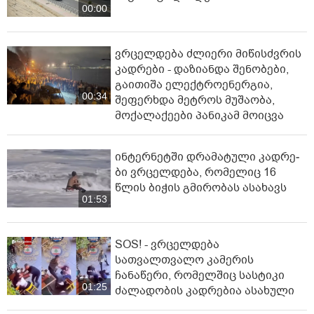
00:00
ვრცელდება ძლიერი მიწისძვრის
კადრები - დაზიანდა შენობები,
გაითიშა ელექტროენერგია,
00:34
შეფერხდა მეტროს მუშაობა,
მოქალაქეები პანიკამ მოიცვა
ინ­ტერ­ნეტ­ში დრა­მა­ტუ­ლი კად­რე­
ბი ვრცელდება, რომელიც 16
წლის ბიჭის გმირობას ასახავს
01:53
SOS! - ვრცელდება
სათვალთვალო კამერის
ჩანაწერი, რომელშიც სასტიკი
01:25
ძალადობის კადრებია ასახული