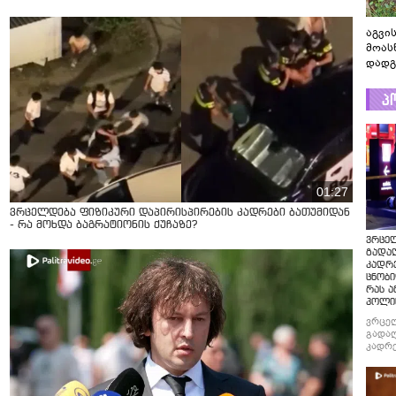
აგვის
მოას
დადგ
პ
01:27
ვრცელდება ფიზიკური დაპირისპირების კადრები ბათუმიდან
- რა მოხდა ბაგრატიონის ქუჩაზე?
ვრცე
გადაღ
კადრ
ცნობი
რას ა
პოლი
ვრცე
გადაღ
კადრე
ცნობი
რას ა
პოლი