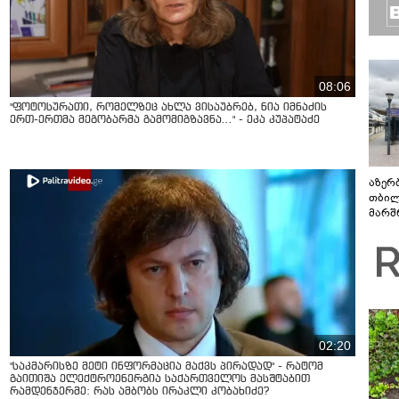
08:06
"ფოტოსურათი, რომელზეც ახლა ვისაუბრებ, ნია იმნაძის
ერთ-ერთმა მეგობარმა გამომიგზავნა..." - ეკა კუპატაძე
აზერ
თბილ
მარშ
პერი
02:20
"საკმარისზე მეტი ინფორმაცია მაქვს პირადად" - რატომ
გაითიშა ელექტროენერგია საქართველოს მასშტაბით
რამდენჯერმე: რას ამბობს ირაკლი კობახიძე?