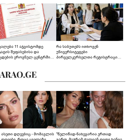
ევალება 11 აგვისტომდე
რა საბუთებს ითხოვენ
ტატის შეფასებისა და
უნივერსიტეტები
ცდების ეროვნულ ცენტრში
პირველკურსელთა რეგისტრაციის
გენა - დეტალები
დროს
ს ასეთი დღეებიც - მომავლის
"წელიწად-ნახევარია ერთად
ს დღეები, როცა ყველაზე
ვართ, მაგრამ ძალიან დიდი ხანია,