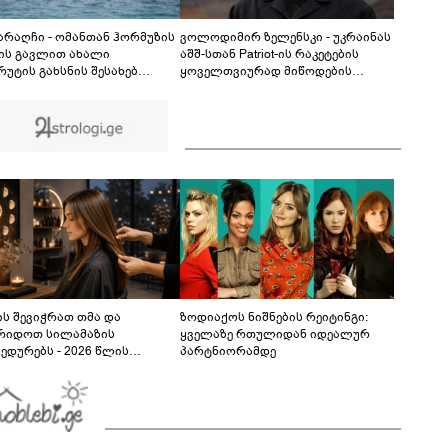
ნია იმნაძის ერთ-ერთმა მეგობარმა
გამომიგზავნა..." - ეკა კუპატაძე
08:06
 არაღჩი - ომანთან ჰორმუზის
ვოლოდიმირ ზელენსკი - უკრაინას
ის გავლით ახალი
აშშ-სთან Patriot-ის რაკეტების
რუტის გახსნის შესახებ
ყოველთვიურად მიწოდების
ნხმებასთან ახლოს ვართ,
შესახებ შეთანხმება აქვს
მ, ეს ნაბიჯი არ უნდა იქნას
ბული, როგორც ჰორმუზის
ის ხელახლა გახსნა
ს შევიჭრათ თმა და
ზოდიაქოს ნიშნების რეიტინგი:
რიდოთ სილამაზის
ყველაზე რთულიდან იდეალურ
ედურებს - 2026 წლის
პარტნიორამდე
სტოს ასტროლოგიური
კვლევი