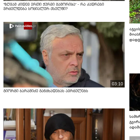
"ზღვამ კიდევ ერთი ჭურვი გამორიყა" - რა კადრები
ვრცელდება სოციალურ ქსელში?
აგვის
მოას
დადგ
03:10
გიორგი ბარამიძე განცხადებას ავრცელებს
სამხ
გვირ
ადამ
ბუნებ
ლაბი