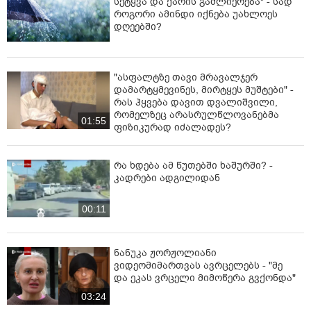
სეტყვა და ქარის გაძლიერება" - სად
ქვეყნებშიც და იქ არსებული კავშირების მეშვეობით,
როგორი ამინდი იქნება უახლოეს
უცხო ქვეყნის სპეცსამსახურის დაინტერესების
დღეებში?
შესაბამისად, მოიპოვებდა სადაზვერვო ხასიათის
ინფორმაციას.
"ასფალტზე თავი მრავალჯერ
საქმეზე გამოძიება საქართველოს სისხლის
დამარტყმევინეს, მირტყეს მუშტები" -
სამართლის კოდექსის 314-ე მუხლის პირველი
რას ჰყვება დავით დვალიშვილი,
ნაწილით მიმდინარეობს, რაც სასჯელის სახით 8-დან
რომელზეც არასრულწლოვანებმა
01:55
12 წლამდე თავისუფლების აღკვეთას ითვალისწინებს.
ფიზიკურად იძალადეს?
სახელმწიფო უსაფრთხოების სამსახური, სხვა
სამართალდამცავ უწყებებთან მჭიდრო
რა ხდება ამ წუთებში ხაშურში? -
კადრები ადგილიდან
კოორდინაციით, გააგრძელებს აქტიურ მუშაობას უცხო
ქვეყნების სადაზვერვო ქსელების სხვა წევრების
გამოვლენისა და ზოგადად, ჩვენი ქვეყნის
00:11
უსაფრთხოების სისტემის კიდევ უფრო გაძლიერების
მიზნით",- ნათქვამია ინფორმაციაში.
ნანუკა ჟორჟოლიანი
ვიდეომიმართვას ავრცელებს - "მე
და ეკას ვრცელი მიმოწერა გვქონდა"
03:24