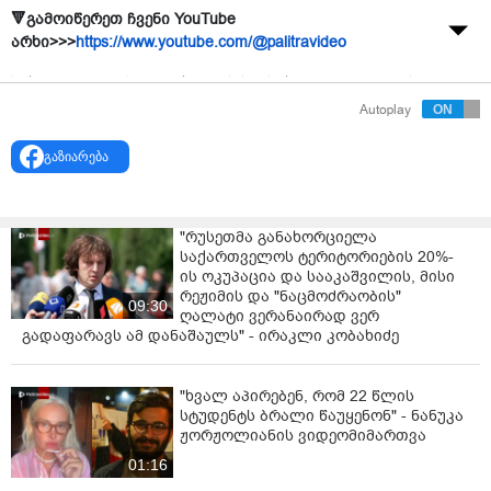
🔻გამოიწერეთ ჩვენი YouTube
არხი>>>
https://www.youtube.com/@palitravideo
სახელმწიფო უსაფრთხოების სამსახურმა ჯაშუშობის
ბრალდებით კიდევ ერთი პირი დააკავა.
Autoplay
აღნიშნულის შესახებ სუს-ში ბრიფინგი გაიმართა.
გაზიარება
სუს-ის უფროსის მოადგილის ლაშა მაღრაძის
განმარტებით, დაკავებულია საქართველოს
მოქალაქე, რომელსაც ბრალად უცხო ქვეყნის
"რუსეთმა განახორციელა
სპეცსამსახურების დავალებით ინფორმაციის
საქართველოს ტერიტორიების 20%-
ის ოკუპაცია და სააკაშვილის, მისი
შეგროვება და გადაცემა ედება.
რეჟიმის და "ნაცმოძრაობის"
09:30
ღალატი ვერანაირად ვერ
„სახელმწიფო უსაფრთხოების სამსახურის
გადაფარავს ამ დანაშაულს" - ირაკლი კობახიძე
კონტრდაზვერვის დეპარტამენტის თანამშრომლების
მიერ ჯაშუშობისთვის, კერძოდ, უცხო ქვეყნის
სპეცსამსახურის თანამშრომლების დავალებით,
"ხვალ აპირებენ, რომ 22 წლის
ინფორმაციის შეგროვებისა და გადაცემის
სტუდენტს ბრალი წაუყენონ" - ნანუკა
ბრალდებით, დაკავებულია საქართველოს ერთი
ჟორჟოლიანის ვიდეომიმართვა
მოქალაქე.
01:16