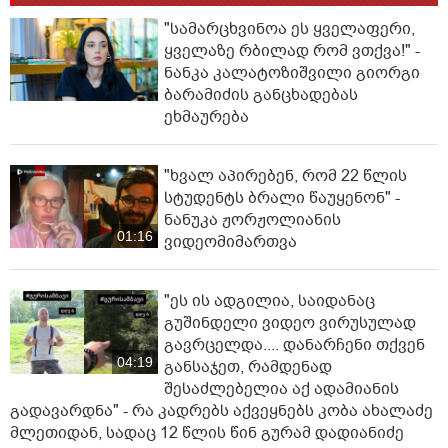
"სა­მარ­ცხვი­ნოა ეს ყვე­ლა­ფე­რი,
ყვე­ლა­ზე რბი­ლად რომ ვთქვა!" -
ნანკა კალატოზიშვილი გიორგი
ბარამიძის განცხადებას
ეხმაურება
"ხვალ აპირებენ, რომ 22 წლის
სტუდენტს ბრალი წაუყენონ" -
ნანუკა ჟორჟოლიანის
01:16
ვიდეომიმართვა
"ეს ის ადგილია, საიდანაც
გუშინდელი ვიდეო ვირუსულად
გავრცელდა.... დანარჩენი თქვენ
04:19
განსაჯეთ, რამდენად
შესაძლებელია აქ ადამიანის
გადავარდნა" - რა კადრებს აქვეყნებს კობა ახალაძე
მლეთიდან, სადაც 12 წლის წინ გურამ დადიანიძე