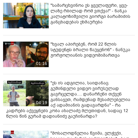
მოიცავდა საქართველოსა და რეგიონში, მათ შორის
"სა­მარ­ცხვი­ნოა ეს ყვე­ლა­ფე­რი, ყვე­
მეზობელ ქვეყნებში, მიმდინარე პოლიტიკურ-
ლა­ზე რბი­ლად რომ ვთქვა!" - ნანკა
ეკონომიკური პროცესების, ძალოვან უწყებებსა და
კალატოზიშვილი გიორგი ბარამიძის
განცხადებას ეხმაურება
უსაფრთხოების სტრუქტურებში არსებული ვითარების
შესახებ სპეცსამსახურებისთვის საინტერესო
მონაცემებს.
"ხვალ აპირებენ, რომ 22 წლის
განსაკუთრებით მნიშვნელოვანი და საყურადღებოა,
სტუდენტს ბრალი წაუყენონ" - ნანუკა
რომ დაკავებული, ონლაინპლატფორმის საფარით,
ჟორჟოლიანის ვიდეომიმართვა
უცხო ქვეყნის სპეცსამსახურის დავალებების
01:16
შესაბამისად, მართავდა სხვადასხვა პირისგან
შემდგარ სადაზვერვო ქსელს, კოორდინაციას უწევდა
მათ საქმიანობას და უზრუნველყოფდა მიღებული
"ეს ის ადგილია, საიდანაც
ინფორმაციის შეგროვებასა და გადაცემას. ასევე,
გუშინდელი ვიდეო ვირუსულად
ახორციელებდა სპეცსამსახურებისგან მიღებული
გავრცელდა.... დანარჩენი თქვენ
თანხების განაწილებას სადაზვერვო ქსელის წევრებს
განსაჯეთ, რამდენად შესაძლებელია
04:19
შორის, აძლევდა მათ შესაბამის დავალებებს და
აქ ადამიანის გადავარდნა" - რა
კადრებს აქვეყნებს კობა ახალაძე მლეთიდან, სადაც 12
აკონტროლებდა შესრულების პროცესს.
წლის წინ გურამ დადიანიძე გაუჩინარდა?
გარდა ამისა, უცხო ქვეყნის სპეცსამსახურის
წარმომადგენლის დავალებითა და დაფინანსებით,
"მოსალოდნელია წვიმა, ელჭექი,
დაკავებული პირი პერიოდულად გადადიოდა სხვა