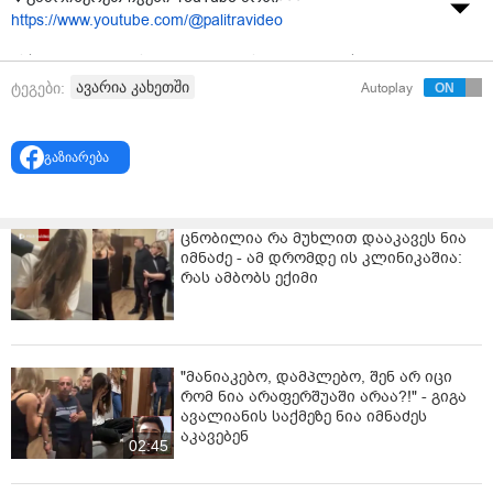
https://www.youtube.com/@palitravideo
მსხვერპლით დასრულდა ავტოსაგზაო შემთხვევა
თელავის მუნიციპალიტეტში - დაღუპულია
ავარია კახეთში
ტეგები:
Autoplay
მამაკაცი.შემთხვევა სოფელ ჯუღაანში, ცოტა ხნის წინ
მოხდა. თვითმხილველების ინფორმაციით, მსუბუქი
ავტომობილით ორი პირი გადაადგილდებოდა.
გაზიარება
მოძრაობის დროს მძღოლმა საჭე ვერ დაიმორჩილა,
კედელს შეეჯახა და ამობრუნდა.
ცნობილია რა მუხლით დააკავეს ნია
იმნაძე - ამ დრომდე ის კლინიკაშია:
ავარიის შედეგად ადგილზე გარდაიცვალა სოფელ
რას ამბობს ექიმი
ართანაში მცხოვრები 55 წლამდე მამაკაცი, მეორე
მგზავრი კი დაშავდა.
დაშავებული თელავის რეფერალურ ჰოსპიტალშია
გადაყვანილი.
"მანიაკებო, დამპლებო, შენ არ იცი
რომ ნია არაფერშუაში არაა?!" - გიგა
ადგილზე მობილიზებული არიან სამართალდამცავები
ავალიანის საქმეზე ნია იმნაძეს
აკავებენ
02:45