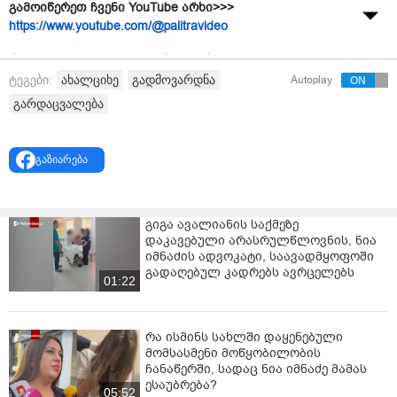
გამოიწერეთ ჩვენი YouTube არხი>>>
https://www.youtube.com/@palitravideo
ქალი, რომელიც გუშინ, ახალციხეში, მე-5
სართულიდან გადმოვარდა, კლინიკაში
ახალციხე
გადმოვარდნა
ტეგები:
Autoplay
გარდაიცვალა. ინფორმაციას ადგილობირივი მედია
გარდაცვალება
"სამხრეთის კარიბჭე"
ავრცელებს.
გამოცემის ცნობით, შემთხვევა კოსტავას ქუჩაზ, ე.წ.
გაზიარება
ხუთსართულიანების დასახლებაში მოხდა.
როგორც კლინიკა "იმედში" ამბობენ, ქალს
სიცოცხლისთვის შეუთავსებელი დაზიანებები
გიგა ავალიანის საქმეზე
აღმოაჩნდა.
დაკავებული არასრულწლოვნის, ნია
იმნაძის ადვოკატი, საავადმყოფოში
"შემოიყვანეს ცოცხალი, მაგრამ უგონო
გადაღებულ კადრებს ავრცელებს
01:22
მდგომარეობაში იყო. ჩაუტარდა კვლევები,
სიცოცხლისთვის შეუთავსებელი დაზიანებები
აღმოაჩნდა და რამდენიმე საათში გარდაიცვალა",-
რა ისმინს სახლში დაყენებული
განუცხადა სამედიცინო დაწესებულების კლინიკურმა
მომსასმენი მოწყობილობის
მენეჯერმა მზია კაკოშვილმა "სამხრეთის კარიბჭეს".
ჩანაწერში, სადაც ნია იმნაძე მამას
ესაუბრება?
05:52
გარდაცვლილი ლია გელაშვილია.