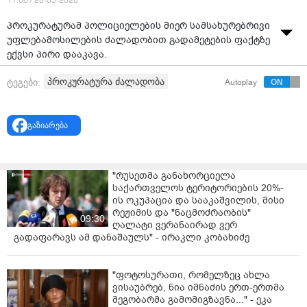
11:00 / 28-05-2026
პროკურატურამ პოლიციელების მიერ სამსახურებრივი
უფლებამოსილების ძალადობით გადამეტების ფაქტზე
ექვსი პირი დააკავა.
შიდა ქართლისა და მცხეთა-მთიანეთის საოლქო
პროკურატურა ძალადობა
ტეგები:
Autoplay
პროკურატურის საგამოძიებო სამმართველოს მიერ,
შინაგან საქმეთა სამინისტროს გენერალურ
ინსპექციასთან კოორდინაციით ჩატარებული
გაზიარება
გამოძიებით დადგინდა, რომ 2026 წლის 27 მაისს,
ქალაქ გორში, ბრალდებულებმა დაზარალებულის
დაკავებისას, ძალადობით გადაამეტეს
"რუსეთმა განახორციელა
სამსახურებრივ უფლებამოსილებას.
საქართველოს ტერიტორიების 20%-
განხორციელებული ძალადობის შედეგად, არსებითად
ის ოკუპაცია და სააკაშვილის, მისი
დაირღვა დაზარალებულის უფლებები, ამასთან
რეჟიმის და "ნაცმოძრაობის"
09:30
დაზიანდა მისი ჯანმრთელობა.
ღალატი ვერანაირად ვერ
გადაფარავს ამ დანაშაულს" - ირაკლი კობახიძე
უმოკლეს ვადაში ჩატარებული გამოძიების შედეგად
მოპოვებულ მტკიცებულებათა საფუძველზე,
"ფოტოსურათი, რომელზეც ახლა
ბრალდებულები 28 მაისს დააკავეს. მათ ბრალდება
ვისაუბრებ, ნია იმნაძის ერთ-ერთმა
კანონით განსაზღვრულ ვადაში, სისხლის სამართლის
მეგობარმა გამომიგზავნა..." - ეკა
კოდექსის 333-ე მუხლის მესამე ნაწილის „ბ“