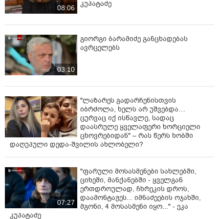
კუპატაძე
08:06
ქვეპუნქტით (სამსახურებრივი უფლებამოსილების
გადამეტება, ჩადენილი ძალადობით) წარედგინებათ,
რაც სასჯელის სახედ და ზომად 5-დან 8 წლამდე
გიორგი ბარამიძე განცხადებას
თავისუფლების აღკვეთას ითვალისწინებს.
ავრცელებს
მაღალი საჯარო ინტერესიდან გამომდინარე,
საზოგადოებას პერიოდულად მივაწვდით
03:10
ინფორმაციას გამოძიების მიმდინარეობის შესახებ.
"ლაზარეს გადარჩენისთვის
იბრძოლა, ხელს არ უშვებდა…
ცურვაც იქ ისწავლე, სადაც
დაასრულე ყველაფერი ხორციელი
ცხოვრებიდან" – რას წერს ხობში
დაღუპული დედა-შვილის ახლობელი?
"ფარული მოსასმენები სახლებში,
ციხეში, მანქანებში - ყველგან
ერთდროულად, ჩხრეკის დროს,
დაამონტაჟეს... იმნაძეების ოჯახში,
07:27
მგონი, 4 მოსასმენი იყო..." - ეკა
კუპატაძე