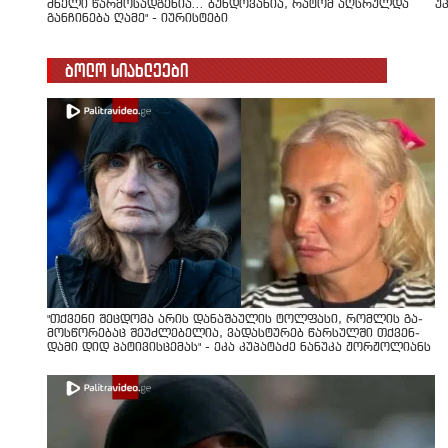
ძნელი წარმოსადგენია... ბუნდოვანია, რატომ აღსრულდა
უ
განჩინება ღამე" - იურისტები
ბოლო სიახლეები
"თქვენი შეცდომა არის დანაშაულის ტოლფასი, რომ­ლის გა­
მოს­წო­რე­ბაც შე­უძ­ლე­ბე­ლია, ვა­დას­ტუ­რებ წარ­სულ­ში თქვენ­
და­მი დიდ პა­ტი­ვის­ცე­მას" - ეკა კუპატაძე ნანუკა ჟორჟოლიანს