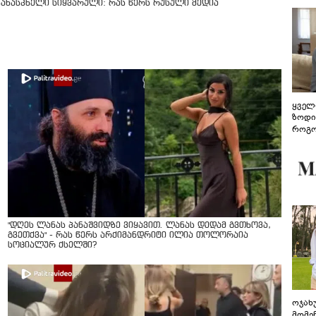
კანასკნელი სიყვარული: რას წერს რუსული მედია
ყველ
ზოდი
როგო
ჰარმ
"დღეს ლანას პანაშვიდზე ვიყავით. ლანას დედამ გვთხოვა,
გვეთქვა" - რას წერს არქიმანდრიტი ილია თოლორაია
სოციალურ ქსელში?
ოჯახ
მომე