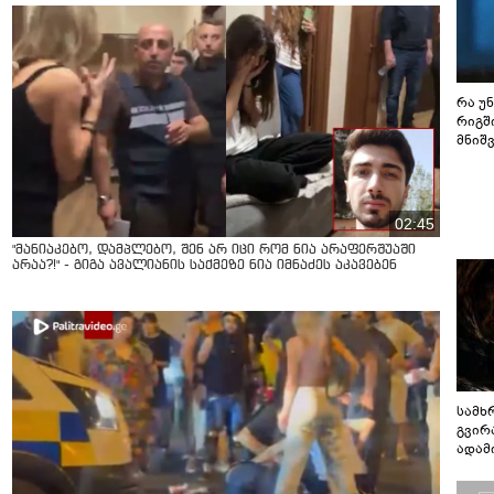
რა უ
რიგშ
მნიშ
02:45
"მანიაკებო, დამპლებო, შენ არ იცი რომ ნია არაფერშუაში
არაა?!" - გიგა ავალიანის საქმეზე ნია იმნაძეს აკავებენ
სამხ
გვირ
ადამ
ბუნებ
ლაბი