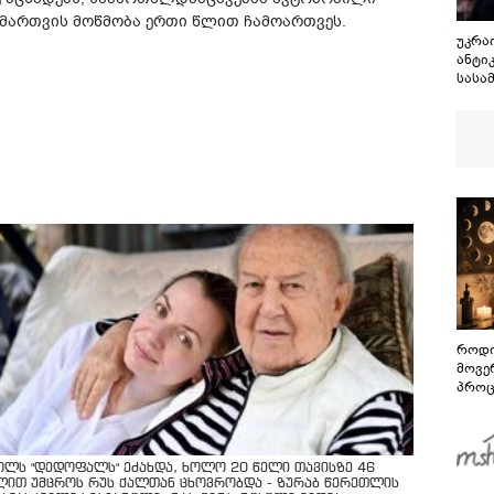
 მართვის მოწმობა ერთი წლით ჩამოართვეს.
უკრა
ანტი
სასა
ყოფი
სტეფ
ოდენ
დააკ
როდი
მოვე
პროც
აგვი
გზამ
ოლს "დედოფალს" ეძახდა, ხოლო 20 წელი თავისზე 46
ლით უმცროს რუს ქალთან ცხოვრობდა - ზურაბ წერეთლის