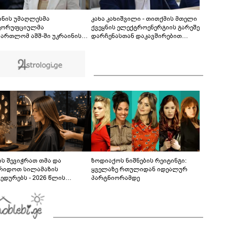
ბერუაშვილსაც
ინის უმაღლესმა
კახა კახიშვილი - თითქმის მთელი
კორუფციულმა
ქვეყნის ელექტროენერგიის გარეშე
მართლომ აშშ-ში უკრაინის
დარჩენასთან დაკავშირებით
ლ ელჩს, ოლგა
განმარტებამ კითხვებზე პასუხების
ანიშინას 6 მილიონი გრივნის
ნაცვლად, მეტი ეჭვი გააჩინა - თუ
ობის გირაოს გადახდა
მსგავსი გათიშვა გარდაუვალი
ისრა
იყო, რატომ არ გააფრთხილეს
მოსახლეობა?
ს შევიჭრათ თმა და
ზოდიაქოს ნიშნების რეიტინგი:
რიდოთ სილამაზის
ყველაზე რთულიდან იდეალურ
ედურებს - 2026 წლის
პარტნიორამდე
სტოს ასტროლოგიური
კვლევი