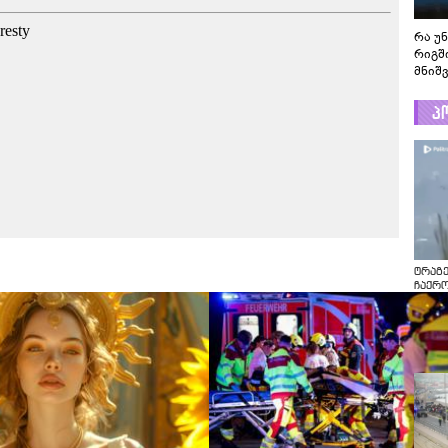
რა უ
რიგშ
მნიშ
პ
ტრაგე
ჩაქრ
ვერტმ
ტრაგე
ჩაქრო
ვერტმ