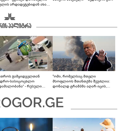
ულის არდადეგებიდან ახალ
ებს აზიარებს
მთროს გამყიდველთან
"ომი, რომელსაც მთელი
ვდრო-სასიცოცხლო
მსოფლიოს შთანთქმა შეუძლია:
უდამალობანა“ - რუსული
დონალდ ტრამპმა აღარ იცის,
ის „საბრძოლო-კომიკური“
როგორ მოიქცეს" -The New York
ო
Times