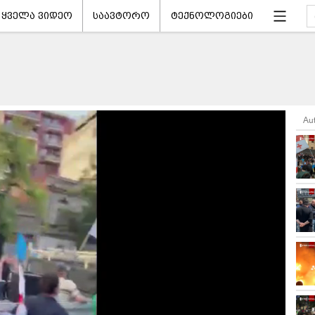
ყველა ვიდეო
საავტორო
ტექნოლოგიები
Au