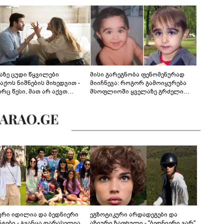
აზე ცუდი წყვილები
მისი გარეგნობა ფენომენურად
აქოს ნიშნების მიხედვით -
მიიჩნევა: როგორ გამოიყურება
რც წესი, მათ არ აქვთ
მსოფლიოში ყველაზე გრძელი
ონიული ურთიერთობა
წამწამების მქონე ბიჭი, რომელიც
ახლა 19 წლისაა?
ური იდილია და ბედნიერი
ეგზოტიკური არდადეგები და
ნტები - გვანცა დარასელია
აზიური ზაფხული - "ბედნიერი ვარ"