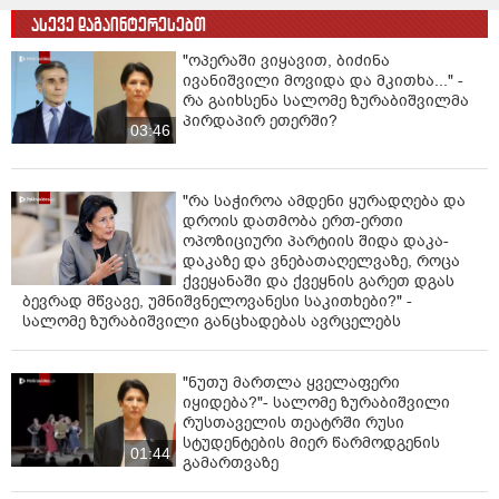
არ შეჩერებულა ეს ცხოვრება, არის როცა
ასევე დაგაინტერესებთ
ხანგრძლივია ეს პროტესტი, ცხადია, არია მომენტები
"ოპერაში ვიყავით, ბიძინა
როცა მეტია, ან ნაკლები, გვახსოვს, შარშან 26 მაისი,
ივანიშვილი მოვიდა და მკითხა..." -
შარშან 31 მარტი.
რა გაიხსენა სალომე ზურაბიშვილმა
პირდაპირ ეთერში?
დღეს უკვე, ეს ეროვნული ენერგია მათ დაშლილობას
03:46
ეჯახება, რადგან დღეს ეს რეჟიმი ჩამოშლის პირასაა,
ცოტა კიდევ უნდა გავუძლოთ და ეს ენერგია ამაში
დაგვეხმარება", -განაცხადა ზურაბიშვილმა.
"რა საჭიროა ამდენი ყურადღება და
დროის დათმობა ერთ-ერთი
ვიდეო: "TV პირველი"
ოპოზიციური პარტიის შიდა დაკა-
დაკაზე და ვნებათაღელვაზე, როცა
ქვეყანაში და ქვეყნის გარეთ დგას
ბევრად მწვავე, უმნიშვნელოვანესი საკითხები?" -
სალომე ზურაბიშვილი განცხადებას ავრცელებს
"ნუთუ მართლა ყველაფერი
იყიდება?"- სალომე ზურაბიშვილი
რუსთაველის თეატრში რუსი
სტუდენტების მიერ წარმოდგენის
01:44
გამართვაზე