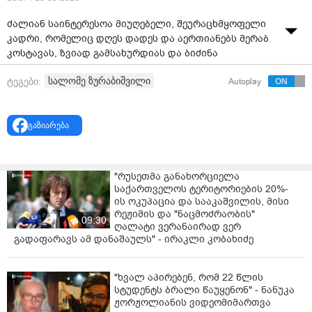
ძალიან საინტერესოა მიუღებელი, შეურაცხმყოფელი
კადრი, რომელიც დღეს დადეს და აერთიანებს მერაბ
კოსტავას, ზვიად გამსახურდიას და ბიძინა
ივანიშვილს. ეს არის მთავარი შეურაცხყოფა , - ამის
სალომე ზურაბიშვილი
ტეგები:
Autoplay
შესახებ საქართველოს მეხუთე პრეზიდენტმა სალომე
ზურაბიშვილმა საპროტესტო აქციაზე მსვლელობისას
განაცხადა.
გაზიარება
როგორც ზურაბიშვილმა აღნიშნა, ხალხი
ერთობისთვისაა ქუჩაში გამოსული.
"რუსეთმა განახორციელა
"პირველ რიგში, ყველას მინდა მივულოცო 26 მაისი
საქართველოს ტერიტორიების 20%-
და მივულოცო, რაც ჩვენთვის არია ღირსშესანიშნავი -
ის ოკუპაცია და სააკაშვილის, მისი
დამოუკიდებლობა, რომელიც 35 წელს არ ითვლის,
რეჟიმის და "ნაცმოძრაობის"
09:30
დამოუკიდებლობა ითვლის უკვე 85 წელს და ბევრად
ღალატი ვერანაირად ვერ
უფრო მეტს, მაგრამ ჩვენი თანამედროვე სახელმწიფო
გადაფარავს ამ დანაშაულს" - ირაკლი კობახიძე
ითვლის ამდენ წელს, რადგან ოკუპაციის პერიოდი არ
ითვლება, ჩვენი კონსტიტუცია დაუბრუნდა პირვანდელ
"ხვალ აპირებენ, რომ 22 წლის
კონსტიტუციას და უწყვეტია, ეს უწყვეტობა არის ჩვენი
სტუდენტს ბრალი წაუყენონ" - ნანუკა
ძალიან დიდი ძალა. ეს ხალხი, ვინც გამოსულია,
ჟორჟოლიანის ვიდეომიმართვა
ერთობისთვისაა გამოსული, რადგან