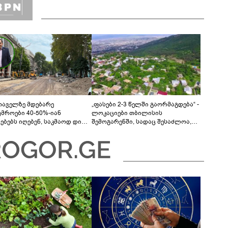
თაველზე მდებარე
„ფასები 2-3 წელში გაორმაგდება“ -
უმროები 40-50%-იან
ლოკაციები თბილისის
მებებს იღებენ, საკმაოდ დიდი
შემოგარენში, სადაც შესაძლოა,
ლისკენ წავალთ - მეგონა,
მიწები გაძვირდეს
ც მოიფიქრებდა და ბიზნესს
დებოდა“