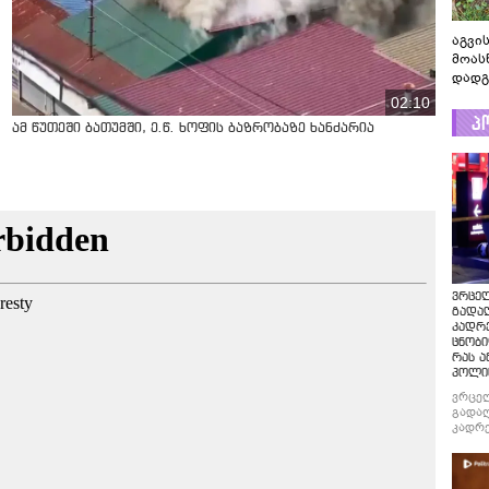
აგვის
მოას
დადგ
02:10
პ
ამ წუთეში ბათუმში, ე.წ. ხოფის ბაზრობაზე ხანძარია
ვრცე
გადაღ
კადრ
ცნობი
რას ა
პოლი
ვრცე
გადაღ
კადრე
ცნობი
რას ა
პოლი