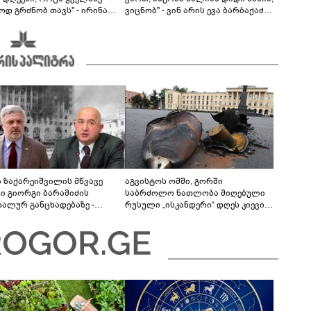
ოდ გრძნობ თავს" - ირინა
ვიცნობ" - ვინ არის ევა ბარბაქაძის
ვილის წერილი
რჩეული და როგორია მისი
სიყვარულის ამბავი
ა ზაქარეიშვილის მწვავე
აგვისტოს ომში, გორში
ხი გიორგი ბარამიძის
საბრძოლო ნათლობა მიღებული
დალურ განცხადებაზე -
რუსული „ისკანდერი“ დღეს კიევის
ლაფერი დეტალურად ვიცი...
მთავარ კოშმარად იქცა
ნში მოკლული ქართველები მე
ვასვენე... ბარამიძე კი
"