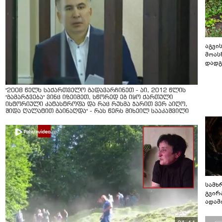
აგვის
მოას
დადგ
"2008 წელს საქართველო გადავარჩინეთ - აი, 2012 წლის
"გამარჯვება" ვინც იზეიმეთ, სწორედ ეგ იყო ქართული
ისტორიული კატასტროფა და რაც რუსმა ჯარით ვერ აიღო,
შიდა ღალატით გაინაღდა" - რას წერს მიხეილ სააკაშვილი
სამხ
გვირ
ადამ
ბუნებ
ლაბი