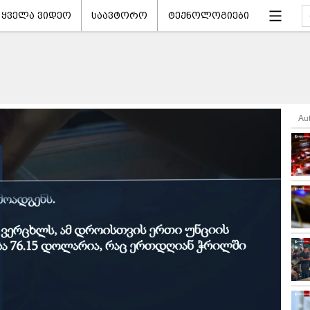
ყველა ვიდეო
საავტორო
ტექნოლოგიები
Au