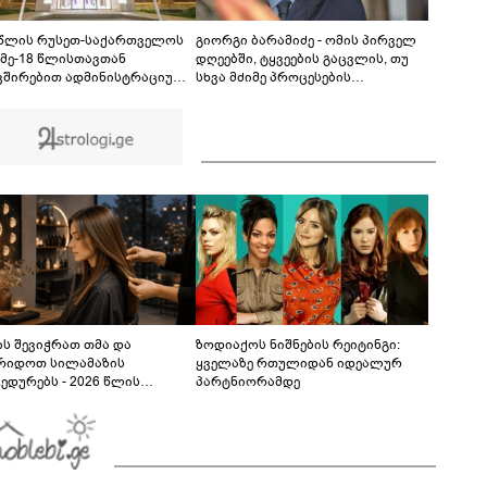
თუ დანაშაულს ჩავდივარ...- მემუქრები?" -
სოციალურ ქსელში სკანდალური კადრები
00:29
ვრცელდება
 წლის რუსეთ-საქართველოს
გიორგი ბარამიძე - ომის პირველ
 მე-18 წლისთავთან
დღეებში, ტყვეების გაცვლის, თუ
ვშირებით ადმინისტრაციულ
სხვა მძიმე პროცესების
ბებზე სახელმწიფო დროშები
აღსაწერად, სხვა სიტყვის
ვა
გამოყენება აჯობებდა - არასდროს
მითქვამს, რომ ჩვენები
ხელებაწეულს ან დატყვევებულს
"ხვრეტდნენ", ეგ არასდროს
მინახავს და არც რაიმე ფაქტი
ვიცი
ს შევიჭრათ თმა და
ზოდიაქოს ნიშნების რეიტინგი:
რიდოთ სილამაზის
ყველაზე რთულიდან იდეალურ
ედურებს - 2026 წლის
პარტნიორამდე
სტოს ასტროლოგიური
კვლევი