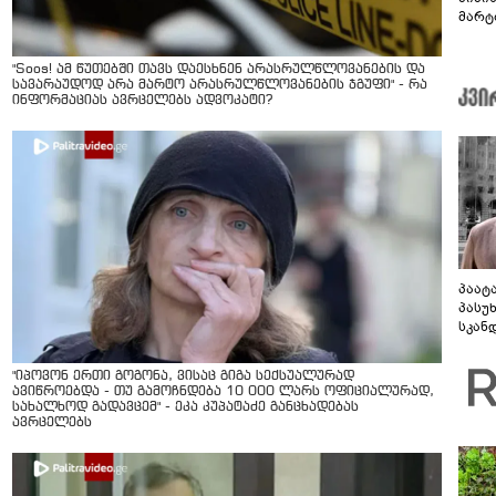
მარტ
ონაშ
"Soos! ამ წუთებში თავს დაესხნენ არასრულწლოვანების და
სავარაუდოდ არა მარტო არასრულწლოვანების ჯგუფი" - რა
ინფორმაციას ავრცელებს ადვოკატი?
პაატ
პასუ
სკან
"ყვე
კამა
"იპოვონ ერთი გოგონა, ვისაც გიგა სექსუალურად
გადმო
ავიწროებდა - თუ გამოჩნდება 10 000 ლარს ოფიციალურად,
ტყუის
სახალხოდ გადავცემ" - ეკა კუპატაძე განცხადებას
ავრცელებს