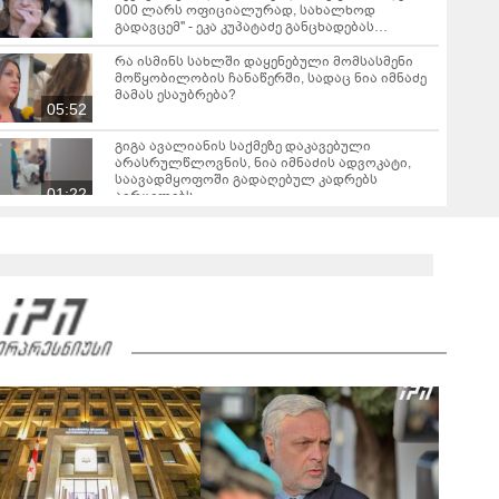
000 ლარს ოფიციალურად, სახალხოდ
გადავცემ" - ეკა კუპატაძე განცხადებას
ავრცელებს
რა ისმინს სახლში დაყენებული მომსასმენი
მოწყობილობის ჩანაწერში, სადაც ნია იმნაძე
მამას ესაუბრება?
05:52
გიგა ავალიანის საქმეზე დაკავებული
არასრულწლოვნის, ნია იმნაძის ადვოკატი,
საავადმყოფოში გადაღებულ კადრებს
01:22
ავრცელებს
ამ წუთეში ბათუმში, ე.წ. ხოფის ბაზრობაზე
ხანძარია
02:10
ვრცელდება ავარიის მომენტში გადაღებული
კადრები ბათუმიდან - "ვაიმე, ეს რა იყო, ყოჩაღ
"მარშრუტკის" მძღოლს"
00:20
"ამ ვიდეოს ნახვის შემდეგ, როდესაც დავურეკე
გურამის დედას ცალსახად განაცხადა..." - რას
ამბობს ადვოკატი ტარიელ კაკაბაძე?
03:57
"- გათა***ბულო, წადი და დაწერე განცხადება