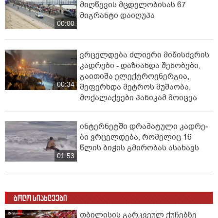
მიღწევის მცდელობისას 67
მიგრანტი დაიღუპა
00:00
ვრცელდება ძლიერი მიწისძვრის
კადრები - დაზიანდა შენობები,
გაითიშა ელექტროენერგია,
00:34
შეფერხდა მეტროს მუშაობა,
მოქალაქეები პანიკამ მოიცვა
ინ­ტერ­ნეტ­ში დრა­მა­ტუ­ლი კად­რე­
ბი ვრცელდება, რომელიც 16
წლის ბიჭის გმირობას ასახავს
01:53
ბოლო სიახლეები
თბილისის გარკვეულ ქუჩებზე