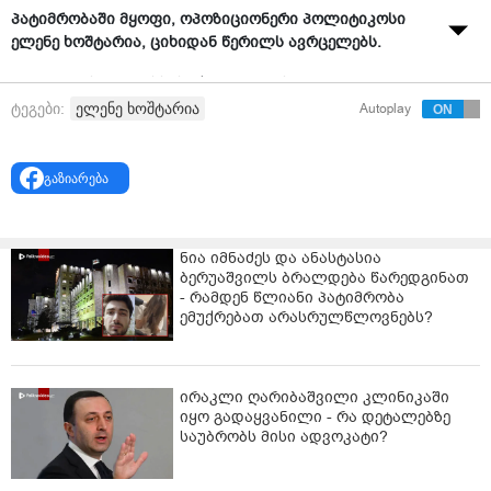
პატიმრობაში მყოფი, ოპოზიციონერი პოლიტიკოსი
ელენე ხოშტარია, ციხიდან წერილს ავრცელებს.
"1938 წლის 26 მაისს, საქართველოს
დამოუკიდებლობის გამოცხადებიდან ზუსტად 20 წლის
ელენე ხოშტარია
ტეგები:
Autoplay
შემდეგ, დახვრიტეს ჩემი ბაბუა - 27 წლის მეთოდე
ხოშტარია.
გაზიარება
დახვრიტეს ზუსტად იმიტომ, რომ დამოუკიდებლობა
აღარასდროს გვეზეიმა და რომ მეც არასდროს
ვმდგარიყავი დამოუკიდებლობის დღეს რუსთაველზე.
ნია იმნაძეს და ანასტასია
ბერუაშვილს ბრალდება წარედგინათ
მიუხედავად იმისა, რომ წელს ფიზიკურად იქ ვერ
- რამდენ წლიანი პატიმრობა
ვიდგები, ზუსტად ვიცი, რომ ჩემს მაგივრად ბევრი
ემუქრებათ არასრულწლოვნებს?
ადამიანი მივა და ზუსტად ვიცი, რომ
დამოუკიდებლობის დღეს ყოველთვის ძალიან ამაყად
ვიზეიმებთ!
ირაკლი ღარიბაშვილი კლინიკაში
ელენე ხოშტარია
იყო გადაყვანილი - რა დეტალებზე
საუბრობს მისი ადვოკატი?
რუსთავის ქალთა ციხე