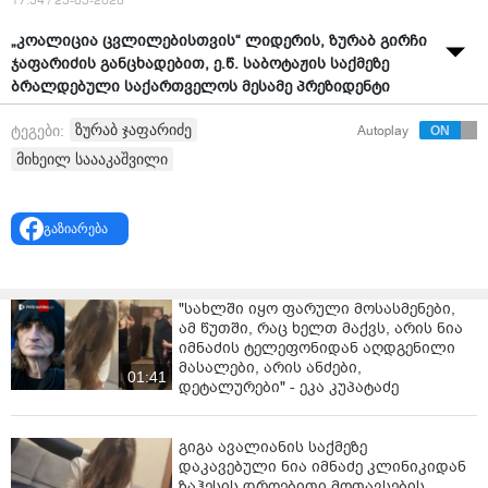
17:54 / 25-05-2026
„კოალიცია ცვლილებისთვის“ ლიდერის, ზურაბ გირჩი
ჯაფარიძის განცხადებით, ე.წ. საბოტაჟის საქმეზე
ბრალდებული საქართველოს მესამე პრეზიდენტი
მიხეილ სააკაშვილი სასამართლოს სხდომათა
ზურაბ ჯაფარიძე
ტეგები:
Autoplay
დარბაზიდან ესკორტის სამსახურის თანამშრომლებმა
იძულებით გაიყვანეს.
მიხეილ საააკაშვილი
სხდომაზე, სადაც 8 ბრალდებული პოლიტიკოსის
საქმეს დახურულ კარს მიღმა განიხილავდნენ, ხმაური
გაზიარება
იყო.
როგორც ჯაფარიძე განმარტავს, სასამართლო
პროცესზე სააკაშვილმა განცხადების გაკეთების
"სახლში იყო ფარული მოსასმენები,
უფლება ითხოვა, რისი საშუალებაც მას მოსამართლემ
ამ წუთში, რაც ხელთ მაქვს, არის ნია
იმნაძის ტელეფონიდან აღდგენილი
არ მისცა. აღნიშნულს სააკაშვილის გაღიზიანება
მასალები, არის ანძები,
მოჰყვა, რის შემდეგაც მას სხდომათა დარბაზი
01:41
დეტალურები" - ეკა კუპატაძე
დაატოვებინეს.
"დასაწყისში ადვოკატებმა მოითხოვეს,
გიგა ავალიანის საქმეზე
სააკაშვილისთვის სიტყვის მიმართვის საშუალება
დაკავებული ნია იმნაძე კლინიკიდან
მიეცათ, მოსამართლემ თქვა, რომ ეს უფლება
ზაჰესის დროებითი მოთავსების