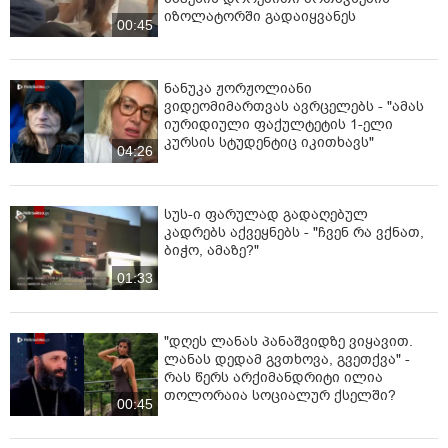
სააკაშვილის მხარეს უკვე გამოყენებული ჰქონდა, რაც
იზოლატორში გადაიყვანეს
00:45
ვერ გაიხსენა ვერავინ, როდის მოხდა ეს ამბავი. ამის
შემდეგ იყო სხვა ადვოკატების შესავალი სიტყვები,
ბოლოს ისევ ადვოკატმა ითხოვა, ადამიანი
ნანუკა ჟორჟოლიანი
რუსთავიდან მოიყვანეს, რამდენიმე საათი გზაში
ვიდეომიმართვას ავრცელებს - "ამას
გაატარა, რამდენიმე საათი დილეგში გაატარა, საათ-
იურიდიული ფაქულტეტის 1-ელი
ნახევარი სხდომაზე იჯდა და იქნებ მოსამართლეს
კურსის სტუდენტიც იკითხავს"
04:26
მიეცა საშუალება, 5 ან 10 წუთი მიმართვა გაკეთებინა,
რაზეც მოსამართლემ სწრაფ-სწრაფად დახურა
სხდომა, თქვა, რომ დასრულებულია პროცესი,
სუს-ი ფარულად გადაღებულ
შემდეგი სხდომის თარიღი იცით, შეთანხმებულიაო.
კადრებს აქვეყნებს - "ჩვენ რა ვქნათ,
ამას ადვოკატისა და სააკაშვილის გაღიზიანება
ბიჭო, ამაზე?"
მოჰყვა, საბადრაგო სამსახურის მხრიდან რა იყო,
01:33
ზუსტად ვერ გავიგე. პატარა შეხლა-შემოხლა მოჰყვა
სააკაშვილსა და საბადრაგო სამსახურს შორის,
შეხლა-შემოხლაც არ ჰქვია, იძულებით გაიყვანეს
"დღეს ლანას პანაშვიდზე ვიყავით.
სააკაშვილი, ფიზიკურად მოკიდეს ხელი და ფიზიკური
ლანას დედამ გვთხოვა, გვეთქვა" -
ძალით გაიყვანეს", - განაცხადა ჯაფარიძემ.
რას წერს არქიმანდრიტი ილია
თოლორაია სოციალურ ქსელში?
00:45