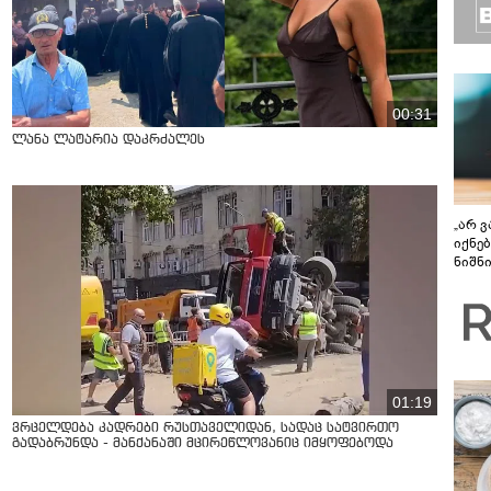
00:31
ლანა ლატარია დაკრძალეს
„არ 
იქნე
ნიშნ
დისკ
განა
უფსკ
01:19
ვრცელდება კადრები რუსთაველიდან, სადაც სატვირთო
გადაბრუნდა - მანქანაში მცირეწლოვანიც იმყოფებოდა