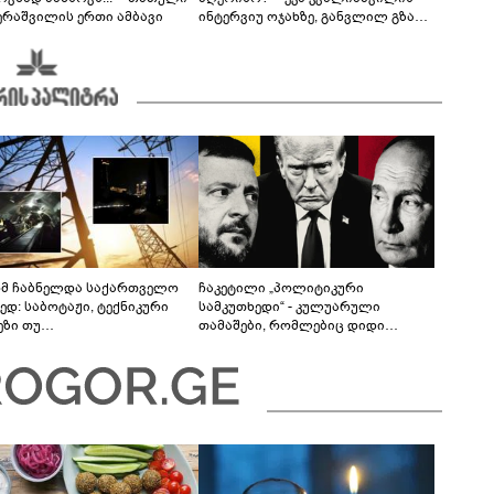
ერაშვილის ერთი ამბავი
ინტერვიუ ოჯახზე, განვლილ გზასა
და რთულ პერიოდზე
მ ჩაბნელდა საქართველო
ჩაკეტილი „პოლიტიკური
ედ: საბოტაჟი, ტექნიკური
სამკუთხედი“ - კულუარული
ეზი თუ
თამაშები, რომლებიც დიდი
როფესიონალიზმი?! -
სისხლის ფასად ჯდება
რო თვალჭრელიძის ანალიზი