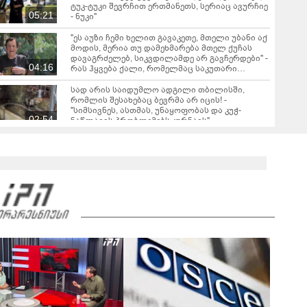
ტუკ-ტუკი შევრჩით ერთმანეთს, სერიაც ავურჩიე
05:21
- ნუკი"
"ეს აუზი ჩემი ხელით გავაკეთე, მთელი უბანი აქ
მოდის, მერია თუ დამეხმარება მთელ ქუჩას
დავაგრძელებ, სიკვდილამდე არ გავჩერდები" -
04:16
რას ჰყვება ქალი, რომელმაც საკუთარი
კორპუსის წინ, საოცარი ბაღი მოაწყო
სად არის საიდუმლო ადგილი თბილისში,
რომლის შესახებაც ბევრმა არ იცის! -
"სიმსივნეს, ასთმას, უნაყოფობას და კუჭ-
02:54
ნაწლავის პრობლემებს კურნავს"
ბერის სკანდალური აღიარება - "ვნახე რა არის
ნამდვილი სიყვარული, იმ დღის შემდეგ
ქალისთვის არ შემიხედავს"
03:14
"ეს ამბავი ყველასთვის თავზარდამცემი იყო,
მამამთილმა გააღო კარი და ნახა, რომ..." - რას
ჰყვება ქალი სკივრის გასაღებზე, რომელიც
06:28
დიდი ისტორიის მთავარი ნაწილი გახდა
რას ჰყვება 60 წლის აბიტურიენტი? - "ყველას
მინდა ვუთხრა, გაბედონ ის, რისი გაკეთებაც
უნდათ"
04:01
"სათამაშო საჭის გაკეთებას 2 კვირა