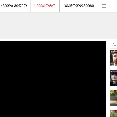
ყველა ვიდეო
საავტორო
ტექნოლოგიები
Au