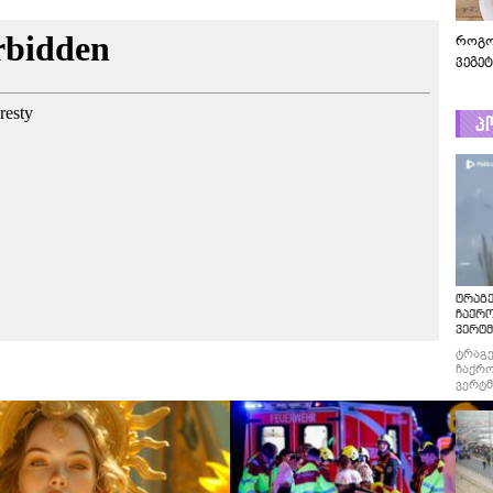
როგო
ვეგე
პ
ტრაგე
ჩაქრ
ვერტმ
ტრაგე
ჩაქრო
ვერტმ