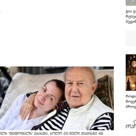
.
გია 
რუსუ
პუტინ
შეეხ
პრობ
მოვი
სანთ
ხაზი
როდი
მოვე
პროც
აგვი
გზამ
ოლს "დედოფალს" ეძახდა, ხოლო 20 წელი თავისზე 46