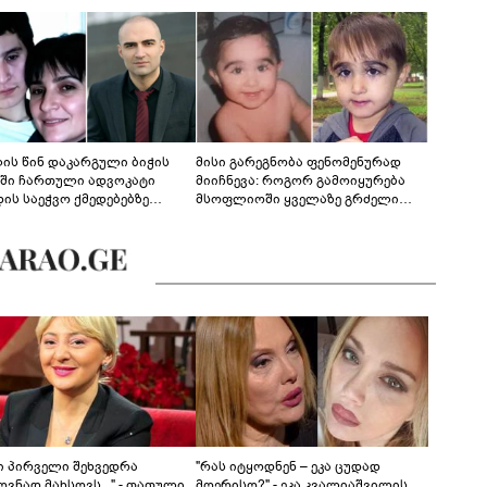
ლის წინ დაკარგული ბიჭის
მისი გარეგნობა ფენომენურად
ეში ჩართული ადვოკატი
მიიჩნევა: როგორ გამოიყურება
დის საეჭვო ქმედებებზე
მსოფლიოში ყველაზე გრძელი
რობს: "ქალბატონი უარს
წამწამების მქონე ბიჭი, რომელიც
დებს ინფორმაციის
ახლა 19 წლისაა?
დებაზე... წლობით
ინარეობდა საქმის
რცხვის ოპერაცია"
ნი პირველი შეხვედრა
"რას იტყოდნენ – ეკა ცუდად
ვნად მახსოვს..." - თათული
მღერისო?" - ეკა კვალიაშვილის