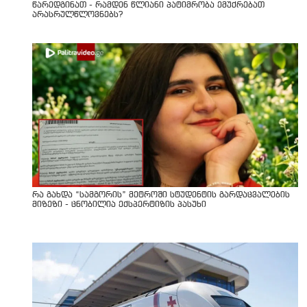
წარედგინათ - რამდენ წლიანი პატიმრობა ემუქრებათ
არასრულწლოვნებს?
რა გახდა “სამგორის” მეტროში სტუდენტის გარდაცვალების
მიზეზი - ცნობილია ექსპერტიზის პასუხი