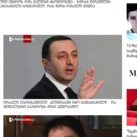
ლით უმცროს რუს ქალთან ცხოვრობდა - ზურაბ წერეთლის
კანასკნელი სიყვარული: რას წერს რუსული მედია
12 წ
საქმ
მამი
საუბ
აცხა
მოწო
მიმდ
ჩაფა
ირაკლი ღარიბაშვილი კლინიკაში იყო გადაყვანილი - რა
დეტალებზე საუბრობს მისი ადვოკატი?
"ჩვე
ბუნდო