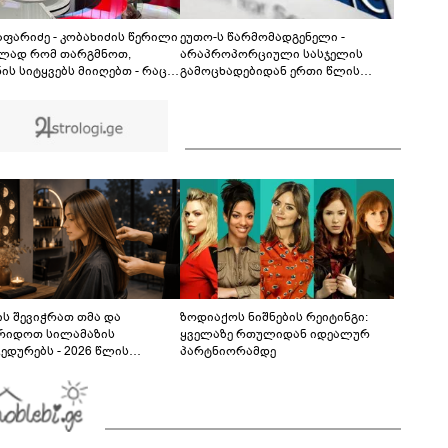
მოვანდომე" - გაიცანით 13 წლის
გამომგონებელი ბიჭი, რომელიც ქედის
02:08
მუნიციპალიტეტში ცხოვრობს
ჯაფარიძე - კობახიძის წერილი
ეუთო-ს წარმომადგენელი -
ლად რომ თარგმნოთ,
არაპროპორციული სასჯელის
ის სიტყვებს მიიღებთ - რაც
გამოცხადებიდან ერთი წლის
ება ენერგეტიკული სისტემის
შემდეგ, მზია ამაღლობელი კვლავ
ლემას, ნამდვილად ვაპირებ
პატიმრობაში რჩება - მოვუწოდებ
მარაგო არა მხოლოდ
საქართველოს მთავრობას, მისი
ლები, არამედ აღვადგინო
დაუყოვნებლივი და უპირობო
ს ტელეფონიც
გათავისუფლებისკენ
ს შევიჭრათ თმა და
ზოდიაქოს ნიშნების რეიტინგი:
რიდოთ სილამაზის
ყველაზე რთულიდან იდეალურ
ედურებს - 2026 წლის
პარტნიორამდე
სტოს ასტროლოგიური
კვლევი