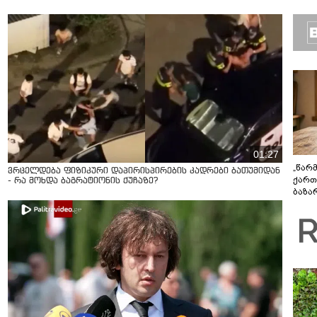
ბუნებ
ლაბი
01:27
„წარ
ვრცელდება ფიზიკური დაპირისპირების კადრები ბათუმიდან
ქართ
- რა მოხდა ბაგრატიონის ქუჩაზე?
ბაზა
დეტა