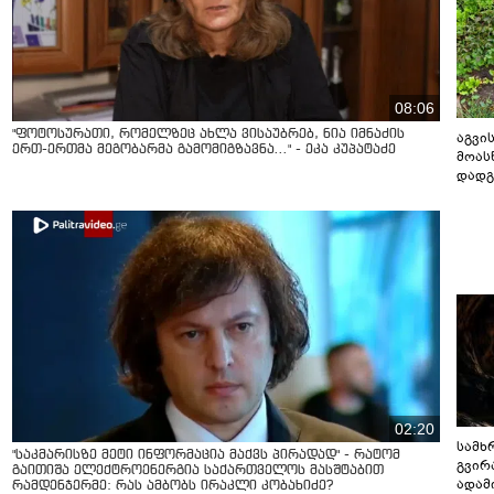
08:06
"ფოტოსურათი, რომელზეც ახლა ვისაუბრებ, ნია იმნაძის
აგვის
ერთ-ერთმა მეგობარმა გამომიგზავნა..." - ეკა კუპატაძე
მოას
დადგ
02:20
სამხ
"საკმარისზე მეტი ინფორმაცია მაქვს პირადად" - რატომ
გვირ
გაითიშა ელექტროენერგია საქართველოს მასშტაბით
ადამ
რამდენჯერმე: რას ამბობს ირაკლი კობახიძე?