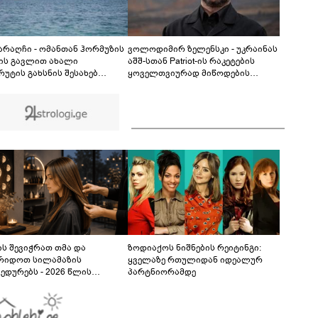
სექსუალურად ავიწროებდა - თუ გამოჩნდება 10
000 ლარს ოფიციალურად, სახალხოდ
გადავცემ" - ეკა კუპატაძე განცხადებას
ავრცელებს
 არაღჩი - ომანთან ჰორმუზის
ვოლოდიმირ ზელენსკი - უკრაინას
ის გავლით ახალი
აშშ-სთან Patriot-ის რაკეტების
რუტის გახსნის შესახებ
ყოველთვიურად მიწოდების
ნხმებასთან ახლოს ვართ,
შესახებ შეთანხმება აქვს
მ, ეს ნაბიჯი არ უნდა იქნას
ბული, როგორც ჰორმუზის
ის ხელახლა გახსნა
ს შევიჭრათ თმა და
ზოდიაქოს ნიშნების რეიტინგი:
რიდოთ სილამაზის
ყველაზე რთულიდან იდეალურ
ედურებს - 2026 წლის
პარტნიორამდე
სტოს ასტროლოგიური
კვლევი