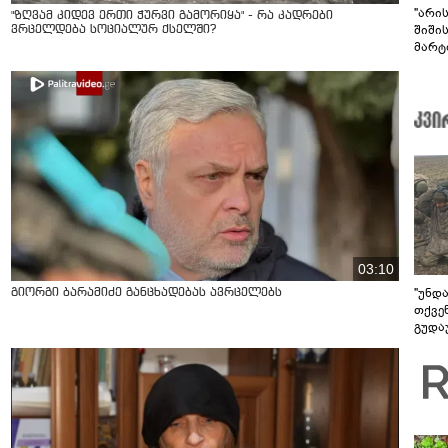
"არი
"ზღვამ კიდევ ერთი ჭურვი გამორიყა" - რა კადრები
შიში
ვრცელდება სოციალურ ქსელში?
მარტ
ონაშ
03:10
"უნდ
გიორგი ბარამიძე განცხადებას ავრცელებს
თქვე
გუდა
უნდა