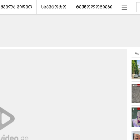
ყველა ვიდეო
საავტორო
ტექნოლოგიები
Au