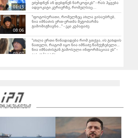
ეძებდნენ ან დებდნენ ნარკოტიკს" - რას ჰყვება
01:15
ადვოკატი კურიერზე, რომელსაც
არასრულწლოვანები ფიზიკურად
გაუსწორდნენ?
"ფოტოსურათი, რომელზეც ახლა ვისაუბრებ,
ნია იმნაძის ერთ-ერთმა მეგობარმა
გამომიგზავნა..." - ეკა კუპატაძე
08:06
"ახლა ერთი წინადადება რომ ვთქვა, ის გახდის
ნათელს, რატომ იყო ნია იმნაძე წამქეზებელი...
ნია იმნაძისგან გამოსული ინფორმაციაა ეს" -
02:07
ეკა კუპატაძე
თბილისის გარკვეულ ქუჩებზე ავტომობილით
მოძრაობა იზრუდება - თბილისის მერია
ინფორმაციას ავრცელებს
"Soos! ამ წუთებში თავს დაესხნენ
არასრულწლოვანების და სავარაუდოდ არა
მარტო არასრულწლოვანების ჯგუფი" - რა
ინფორმაციას ავრცელებს ადვოკატი?
მარშის - „გვახსოვს გმირები, გვახსოვს მტერი” -
მონაწილეებმა გმირთა მემორიალთან
სანთლები დაანთეს და გმირების ხსოვნას
00:44
პატივი მიაგეს: კადრები ადგილიდან
"იპოვონ ერთი გოგონა, ვისაც გიგა