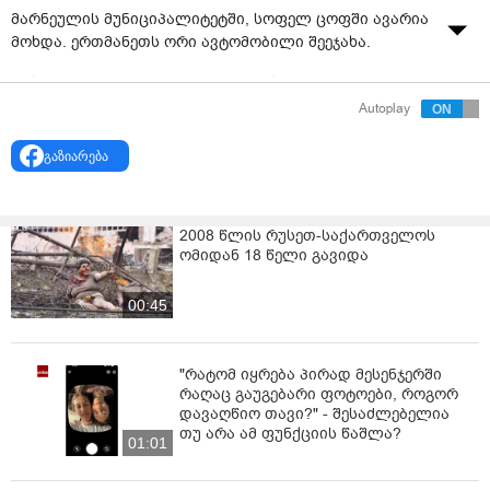
მარნეულის მუნიციპალიტეტში, სოფელ ცოფში ავარია
მოხდა. ერთმანეთს ორი ავტომობილი შეეჯახა.
არსებული ინფორმაციით, ავარიის შედეგად ერთი
ადამიანი გარდაიცვალა, ოთხი კი დაშავდა.
Autoplay
როგორც „ინტერპრესნიუსს“ შინაგან საქმეთა
გაზიარება
სამინისტროში განუცხადეს, მომხდართან
დაკავშირებით გამოძიება სისხლის სამართლის
კოდექსის 276-ე მუხლით დაიწყო, რაც ტრანსპორტის
2008 წლის რუსეთ-საქართველოს
მოძრაობის უსაფრთხოების ან ექსპლუატაციის წესის
ომიდან 18 წელი გავიდა
დარღვევას გულისხმობს.
00:45
"რატომ იყრება პირად მესენჯერში
რაღაც გაუგებარი ფოტოები, როგორ
დავაღწიო თავი?" - შესაძლებელია
თუ არა ამ ფუნქციის წაშლა?
01:01