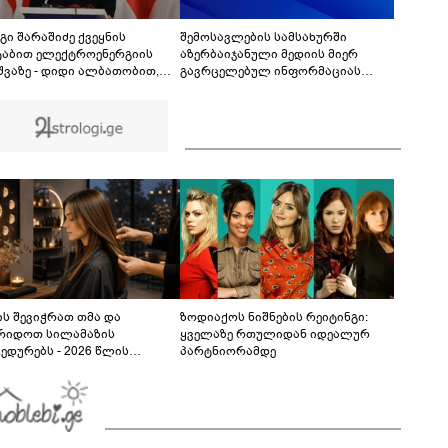
დაგდებული შვილი არ უნახავს იმნაძის დედას"
- ეკა კუპატაძის პირველი ემოციური კომენტარი
ნია იმნაძის დაკავებაზე
გი შარაშიძე ქვეყნის
შემოსავლების სამსახურში
ტაბით ელექტროენერგიის
აზერბაიჯანული მედიის მიერ
შვაზე - დიდი ალბათობით,
გავრცელებულ ინფორმაციას
ური მიზეზი იმდენად მძიმეა,
პასუხობენ
ნებისმიერი სხვა ხარვეზის
რება ურჩევნიათ ნამდვილი
ზის გამოაშკარავებას
ს შევიჭრათ თმა და
ზოდიაქოს ნიშნების რეიტინგი:
რიდოთ სილამაზის
ყველაზე რთულიდან იდეალურ
ედურებს - 2026 წლის
პარტნიორამდე
სტოს ასტროლოგიური
კვლევი