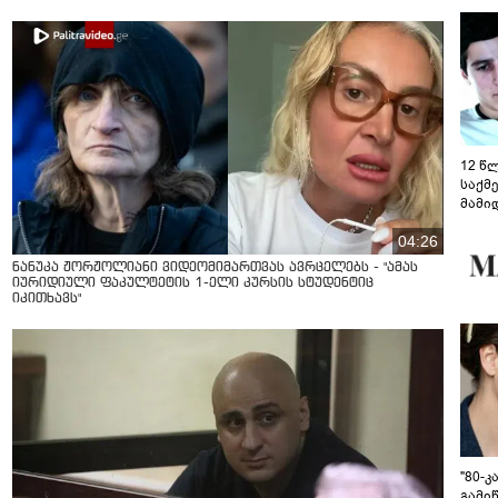
12 წ
საქმ
მამი
საუბ
04:26
აცხა
მოწო
ნანუკა ჟორჟოლიანი ვიდეომიმართვას ავრცელებს - "ამას
მიმდ
იურიდიული ფაკულტეტის 1-ელი კურსის სტუდენტიც
ჩაფა
იკითხავს"
"80-
გამიწ