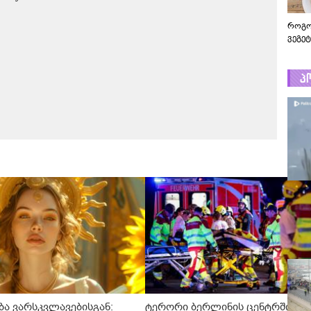
როგო
ვეგე
პ
ტრაგე
ჩაქრ
ვერტმ
ტრაგე
ჩაქრო
ვერტმ
ა ვარსკვლავებისგან:
ტერორი ბერლინის ცენტრში: პრ