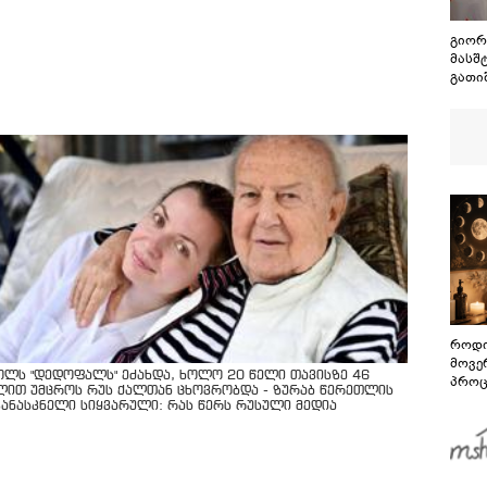
გიორ
მასშ
გათი
რეალ
რომ 
აღია
მიზე
როდი
მოვე
ოლს "დედოფალს" ეძახდა, ხოლო 20 წელი თავისზე 46
პროც
ლით უმცროს რუს ქალთან ცხოვრობდა - ზურაბ წერეთლის
აგვი
კანასკნელი სიყვარული: რას წერს რუსული მედია
გზამ