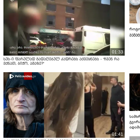
როგო
ვეგე
01:33
სუს-ი ფარულად გადაღებულ კადრებს აქვეყნებს - "ჩვენ რა
ვქნათ, ბიჭო, ამაზე?"
სამხ
გვირ
ადამ
ბუნებ
01:41
ლაბი