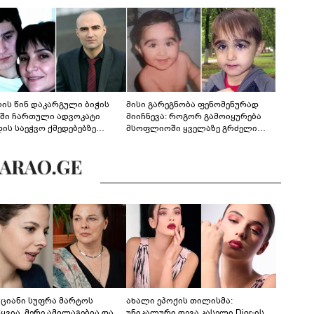
ლის წინ დაკარგული ბიჭის
მისი გარეგნობა ფენომენურად
ეში ჩართული ადვოკატი
მიიჩნევა: როგორ გამოიყურება
დის საეჭვო ქმედებებზე
მსოფლიოში ყველაზე გრძელი
რობს: "ქალბატონი უარს
წამწამების მქონე ბიჭი, რომელიც
დებს ინფორმაციის
ახლა 19 წლისაა?
დებაზე... წლობით
ინარეობდა საქმის
რცხვის ოპერაცია"
კაციანი სუფრა მარტოს
ახალი ეპოქის თილისმა:
ყვია, მერე ამილაგებია და
უნიკალური დევა კასელი Dior-ის