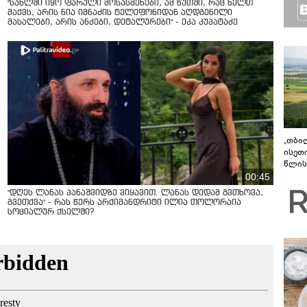
"სახლში იყო ფარული მოსასმენები, ამ წუთში, რაც ხელთ
მაქვს, არის ნია იმნაძის ტელეფონიდან აღდგენილი
მასალები, არის ანძები, დეტალურები" - ეკა კუპატაძე
„თბი
ისეთ
წლის
ახლა
00:45
"დღეს ლანას პანაშვიდზე ვიყავით. ლანას დედამ გვთხოვა,
გვეთქვა" - რას წერს არქიმანდრიტი ილია თოლორაია
სოციალურ ქსელში?