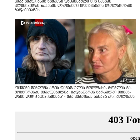
გიგა ავალიანის საქმეზე დაკავებული ნია იმნაძე
კლინიკიდან ზაჰესის დროებითი მოთავსების იზოლატორში
გადაიყვანეს
01:40
"თქვენი შეცდომა არის დანაშაულის ტოლფასი, რომ­ლის გა­
მოს­წო­რე­ბაც შე­უძ­ლე­ბე­ლია, ვა­დას­ტუ­რებ წარ­სულ­ში თქვენ­
და­მი დიდ პა­ტი­ვის­ცე­მას" - ეკა კუპატაძე ნანუკა ჟორჟოლიანს