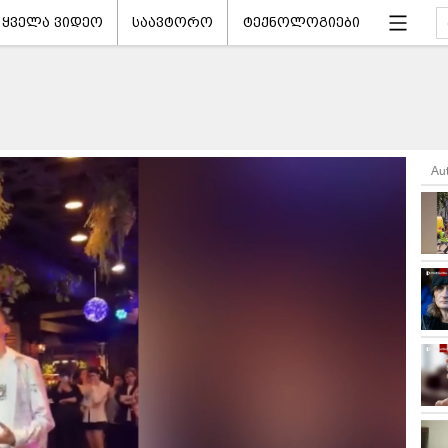
ყველა ვიდეო
საავტორო
ტექნოლოგიები
Au