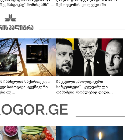
ზე „მასტიკაც“ მომისვამს" -
შემოდგომის კოლექციაში
 ანდრონიკაშვილი ოჯახური
იციების შესახებ
მ ჩაბნელდა საქართველო
ჩაკეტილი „პოლიტიკური
ედ: საბოტაჟი, ტექნიკური
სამკუთხედი“ - კულუარული
ეზი თუ
თამაშები, რომლებიც დიდი
როფესიონალიზმი?! -
სისხლის ფასად ჯდება
რო თვალჭრელიძის ანალიზი