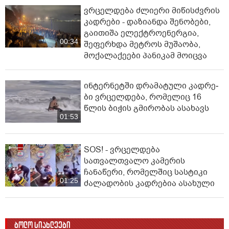
ვრცელდება ძლიერი მიწისძვრის
კადრები - დაზიანდა შენობები,
გაითიშა ელექტროენერგია,
00:34
შეფერხდა მეტროს მუშაობა,
მოქალაქეები პანიკამ მოიცვა
ინ­ტერ­ნეტ­ში დრა­მა­ტუ­ლი კად­რე­
ბი ვრცელდება, რომელიც 16
წლის ბიჭის გმირობას ასახავს
01:53
SOS! - ვრცელდება
სათვალთვალო კამერის
ჩანაწერი, რომელშიც სასტიკი
01:25
ძალადობის კადრებია ასახული
ბოლო სიახლეები