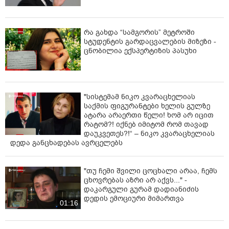
მარათონი.მოგეხსენებათ, დრო გადამწყვეტი
ფაქტორია.ამრიგად, გავერთიანდეთ ამ ღვთისთვის
სამადლო საქმეში და ამ სიკეთის ქმნით
რა გახდა “სამგორის” მეტროში
შევეწიოთ საკუთარ სულებსაც. პატივისცემით გიორგი
სტუდენტის გარდაცვალების მიზეზი -
ცნობილია ექსპერტიზის პასუხი
ეპისკოპოსი მარნეულისა და ჰუჯაბის." - წერს
სოციალურ ქსელში მარნეულისა და ჰუჯაბის
ეპისკოპოსი გიორგი ჯამდელიანი.
დაიცავი ილიაუნის ლაივ მარათონში დიუშენის
"სისტემამ ნიკო კვარაცხელიას
სინდრომის მქონე ბავშვებისთვის 1 000 000 მილიონი
საქმის ფიგურანტები ხელის გულზე
ლარი უკვე შეგროვდა. მარათონი ლაივ რეჟიმში ამ
ატარა არაერთი წელი! ხომ არ იცით
რატომ?! იქნებ იმიტომ რომ თავად
წუთებშიც მიმდინარეობს, თანხა კი ყოველწუთიერად
დაუკვეთეს?!“ – ნიკო კვარაცხელიას
დედა განცხადებას ავრცელებს
იზრდება. დიუშენის მქონე ბავშვებისთვის
მხარდასაჭერ კამპანიას შეუერთდნენ სხვადასხვა
კომპანიებიც.
"თუ ჩემი შვილი ცოცხალი არაა, ჩემს
ცხოვრებას აზრი არ აქვს..." -
დაკარგული გურამ დადიანიძის
დედის ემოციური მიმართვა
01:16