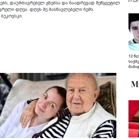
ბებს, დაუმთავრებელ გზებსა და ნაადრევად შეწყვეტილ
ვრელი დღეა. დღეს მე მასწავლებელი ჩემს
 ბუკოვსკი.
12 წ
საქმ
მამი
საუბ
აცხა
მოწო
მიმდ
ჩაფა