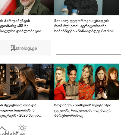
ბრალდება წარედგინათ - რამდენ წლიანი
პატიმრობა ემუქრებათ არასრულწლოვნებს?
ის პარლამენტის
მიხაილ ფედოროვი აცხადებს,
დომარე აშშ-ზე -
რომ რუსეთის ტერიტორიაზე
რალური დიპლომატია
სამიზნეების წინააღმდეგ Starlink-
დმებით მეორდება -
ის გამოყენების საკითხზე ილონ
რულეთ ვალდებულებები, მეტი
მასკთან მოლაპარაკებებს
რი არ გვჭირდება
აწარმოებს
ს შევიჭრათ თმა და
ზოდიაქოს ნიშნების რეიტინგი:
რიდოთ სილამაზის
ყველაზე რთულიდან იდეალურ
ედურებს - 2026 წლის
პარტნიორამდე
სტოს ასტროლოგიური
კვლევი