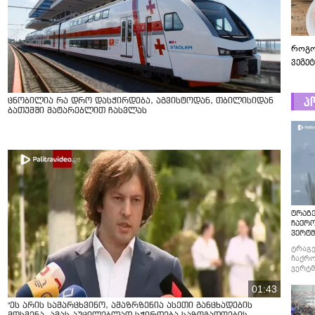
როგო
ვეგე
პ
ცნობილია რა დრო დასჭირდება, აგვისტოდან, თბილისიდან
ბათუმში მატარებლით ჩასვლას
ტრაგე
ჩაქრ
ვერტმ
ტრაგე
ჩაქრო
ვერტმ
01:43
"ეს არის სამარცხვინო, ამაზრზენია ასეთი განცხადების