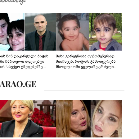
ლის წინ დაკარგული ბიჭის
მისი გარეგნობა ფენომენურად
ეში ჩართული ადვოკატი
მიიჩნევა: როგორ გამოიყურება
დის საეჭვო ქმედებებზე
მსოფლიოში ყველაზე გრძელი
რობს: "ქალბატონი უარს
წამწამების მქონე ბიჭი, რომელიც
დებს ინფორმაციის
ახლა 19 წლისაა?
დებაზე... წლობით
ინარეობდა საქმის
რცხვის ოპერაცია"