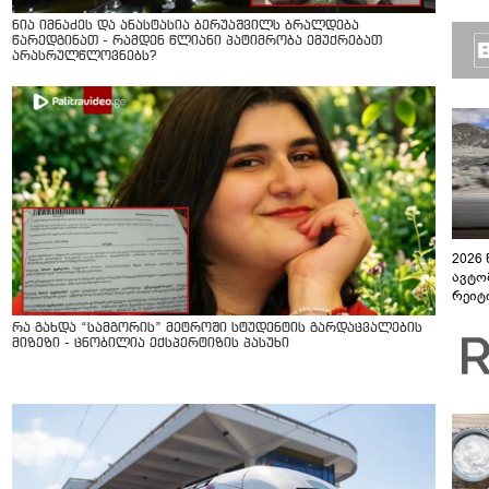
ბუნებ
ლაბი
ნია იმნაძეს და ანასტასია ბერუაშვილს ბრალდება
წარედგინათ - რამდენ წლიანი პატიმრობა ემუქრებათ
არასრულწლოვნებს?
2026
ავტო
რეიტ
რა გახდა “სამგორის” მეტროში სტუდენტის გარდაცვალების
მიზეზი - ცნობილია ექსპერტიზის პასუხი