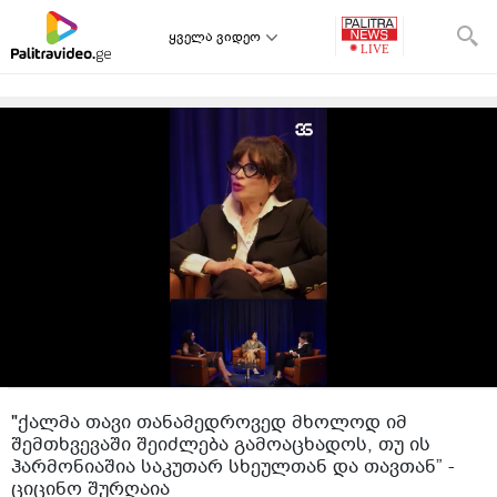
ყველა ვიდეო
"ქალმა თავი თანამედროვედ მხოლოდ იმ
შემთხვევაში შეიძლება გამოაცხადოს, თუ ის
ჰარმონიაშია საკუთარ სხეულთან და თავთან” -
ციცინო შურღაია