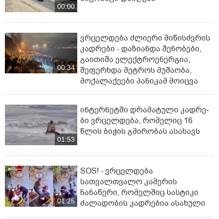
00:00
ვრცელდება ძლიერი მიწისძვრის
კადრები - დაზიანდა შენობები,
გაითიშა ელექტროენერგია,
00:34
შეფერხდა მეტროს მუშაობა,
მოქალაქეები პანიკამ მოიცვა
ინ­ტერ­ნეტ­ში დრა­მა­ტუ­ლი კად­რე­
ბი ვრცელდება, რომელიც 16
წლის ბიჭის გმირობას ასახავს
01:53
SOS! - ვრცელდება
სათვალთვალო კამერის
ჩანაწერი, რომელშიც სასტიკი
01:25
ძალადობის კადრებია ასახული