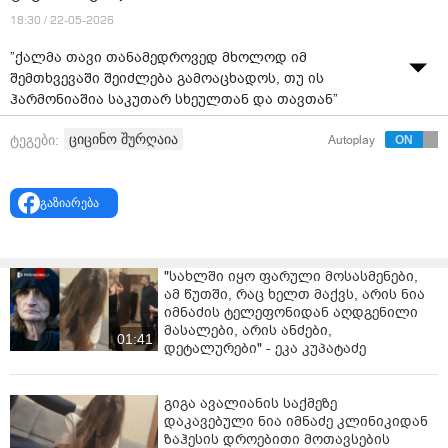
18:30 / 22-05-2026
”ქალმა თავი თანამედროვედ მხოლოდ იმ
შემთხვევაში შეიძლება გამოაცხადოს, თუ ის
ჰარმონიაშია საკუთარ სხეულთან და თავთან”
დებატები გადაცემაში" - ამის შესახებ ექიმმა ციცინო
ციცინო შურღაია
ტეგები:
Autoplay
შურღაიამ "
TV 36
"-ის ეთერში განაცხადა.
გაზიარება
"სახლში იყო ფარული მოსასმენები,
ამ წუთში, რაც ხელთ მაქვს, არის ნია
იმნაძის ტელეფონიდან აღდგენილი
მასალები, არის ანძები,
01:41
დეტალურები" - ეკა კუპატაძე
გიგა ავალიანის საქმეზე
დაკავებული ნია იმნაძე კლინიკიდან
ზაჰესის დროებითი მოთავსების