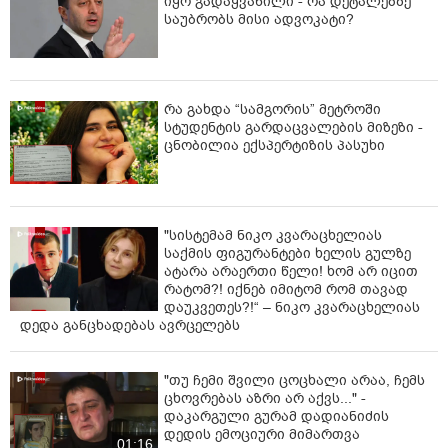
იყო გადაყვანილი - რა დეტალებზე
გამოვლინდა კრიტიკული შეუსაბამობები, რის გამოც
საუბრობს მისი ადვოკატი?
ბიზნესოპერატორს
შეუჩერდა საწარმოო პროცესი და დაჯარიმდა
კანონმდებლობის შესაბამისად; გაიცა დამატებითი
მითითებები რეცხვა-დეზინფექციის,
რა გახდა “სამგორის” მეტროში
აღჭურვილობებისა და პერსონალის
სტუდენტის გარდაცვალების მიზეზი -
ცნობილია ექსპერტიზის პასუხი
ლაბორატორიული კვლევის ჩატარების შესახებ.
მიკრობიოლოგიურ მაჩვენებლებზე გამოსაკვლევად
აღებულია შემდეგი სურსათის ნიმუშები: ბრინჯი
ქათმის ხორცით (ე.წ. უზბეკური ფლოვი), კვერცხი
"სისტემამ ნიკო კვარაცხელიას
(ომლეტი) სოკოთი, ბოსტნეულის სალათის კოქტეილი
საქმის ფიგურანტები ხელის გულზე
ქათმის ხორცით, ტირამისუ და ქათმის ხორცი.
ატარა არაერთი წელი! ხომ არ იცით
რატომ?! იქნებ იმიტომ რომ თავად
ლაბორატორიული კვლევის შედეგებს სურსათის
დაუკვეთეს?!“ – ნიკო კვარაცხელიას
ეროვნული სააგენტო
დედა განცხადებას ავრცელებს
მიღებისთანავე გაასაჯაროებს.
"თუ ჩემი შვილი ცოცხალი არაა, ჩემს
ცხოვრებას აზრი არ აქვს..." -
დაკარგული გურამ დადიანიძის
დედის ემოციური მიმართვა
01:16