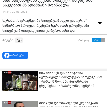
სად მდებარეობს კვების ობიექტი, სადაც მზა
საკვებით 36 ადამიანი მოიწამლა
14:41 / 22-05-2026
სურსათის ეროვნულმა სააგენტომ „ფუდ გალერის“
საწარმოო პროცესი შეუჩერა სურსათის ეროვნულმა
სააგენტომ დაავადებათა კონტროლისა და
საზოგადოებრივი ჯანმრთელობის ეროვნული
სეს
ტეგები:
Autoplay
ცენტრიდან მიიღო შეტყობინება 36 ადამიანის
საკვებისმიერი ინტოქსიკაციის შესახებ.
ინფორმაციის მიღებისთანავე, სააგენტომ დაიწყო
გაზიარება
მოკვლევა - არაგეგმური სახელმწიფო კონტროლი
განხორციელდა შპს „ფუდ გალერი საქართველოში“
(მზა კერძების წარმოება, რეალიზაცია), ს/კ 412797451,
ნია იმნაძეს და ანასტასია
ქუთაისი, თავისუფლების 106, საიდანაც
ბერუაშვილს ბრალდება წარედგინათ
მოქალაქეებმა მიწოდების
- რამდენ წლიანი პატიმრობა
ემუქრებათ არასრულწლოვნებს?
სერვისით შეიძინეს ე. წ. დიეტური კვების მენიუ,
კერძოდ, შპს „ფუდ გალერის“ მიერ მომზადებული
სურსათი (ბრინჯი ქათმით, ომლეტი, ბოსტნეულის
ირაკლი ღარიბაშვილი კლინიკაში
კოქტეილი ქათმით და ტირამისუ). ინსპექტირებისას