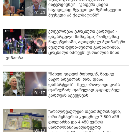
პრაგმატულ ხარჯვაზე, ეს არის პასუხისმგებლობა
ინტერვიუზე? - "კაფეში ყავის
ქართველი ხალხის მიმართ, გადასახადის
საყიდლად შევედი და შემთხვევით
01:40
შევხვდი ამ ქალბატონს"
გადამხდელების მიმართ.
ჩვენთვის ყველაზე მარტივი იქნებოდა, აგვეღო ეს 50
ვრცელდება ემოციური კადრები -
მლნ და დაგვეხარჯა. ეს იქნებოდა ყველაზე მარტივი
დაკარგული მამაკაცი, რომელმაც
და პოლიტიკურად ყველაზე მომგებიანი გამოსავალი.
წალენჯიხაში, ადიდებულ მდინარეში
მაგრამ მეორე მხარეს დგას პასუხისმგებლობა
შესული დედა-შვილი გადაარჩინა,
00:29
ქართველი ხალხის მიმართ იმაზე, რომ მთავრობამ
ცოცხალი იპოვეს: ცნობილია მისი
რაციონალურად უნდა დახარჯოს ის თანხები,
ვინაობა
რომლებიც მობილიზებულია ბიუჯეტში, ხალხის
შენატანების საფუძველზე. ეს ხალხის ფულია.
"ნახეთ ვიდეო! მთხოვენ, წავყვე
საუბარია საკმაოდ დიდ თანხაზე, დაახლოებით 50
ბნელ ადგილას, რომ დანა
მლნ-ზე, რომელიც ყოველწლიურად უნდა დაიხარჯოს.
დამარტყან" - მეტეოროლოგი კობა
ფარტენაძე ფარულად გადაღებულ
01:17
აქ უნდა დაისვას მარტივი შეკითხვა, ეს თანხა
კადრებს აქვეყნებს
შეიძლება დაიხარჯოს რაციონალურად და ამ თანხის
დახარჯვამ მოიტანოს სათანადო შედეგი, თუ ამ
"ბრალდებულები თვითმფრინავში,
თანხით ჩვენ შეიძლება უბრალოდ გავამდიდროთ
ორი მგზავრის კუთვნილ 7 800 აშშ
ფარმაცევტული მაფია. ამ კითხვას უნდა გაეცეს
დოლარსა და 4 450 ევროს
პასუხი. თუ ჩვენ დავრწმუნდებით, რომ ამ თანხით
მართლსაწინააღმდეგოდ
შესაძლებელია ხელშესახები შედეგის მიღწევა, ამ
00:13