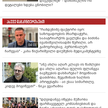
დაეუფლნენ" - დანაშაულის რა
შემთხვევაში რაზეა საუბარი. მაგრამ თუ გვექნება იმის
დეტალები ხდება ცნობილი?
განცდა, რომ ეს თანხა შეიძლება მოხმარდეს მხოლოდ
და მხოლოდ ფარმაცევტული მაფიის გამდიდრებას, ამ
შემთხვევაში გაგვიჭირდება შესაბამისი
ასევე დაგაინტერესებთ
გადაწყვეტილების მიღება“- განაცხადა კობახიძემ.
"რამდენიმე ფაქტორი იყო:
საზოგადოების მხარდაჭერა,
საპატრიარქოს გავლენა და ბიძინა
ივანიშვილისადმი წერილი, არ
04:01
გამოვრიცხავ, პერსონალურ
ჩარევას" - კახა წიქარიშვილი დიუშენის მედიკამენტებზე
"ანუ ახლა აღარ კლავს ის წამლები
და ახლა აღარაა ფულის ფლანგვა
ბავშვების დახმარება? მოგიწიათ
დათმობა, შეგაშინათ ხალხის
პროტესტმა - აი ესაა სიმართლე,
კიდევ მოგიწევთ!" - ნიკა გვარამია
"დღეიდანვე იწყება მუშაობა
ფარმაცევტულ კომპანიებთან და