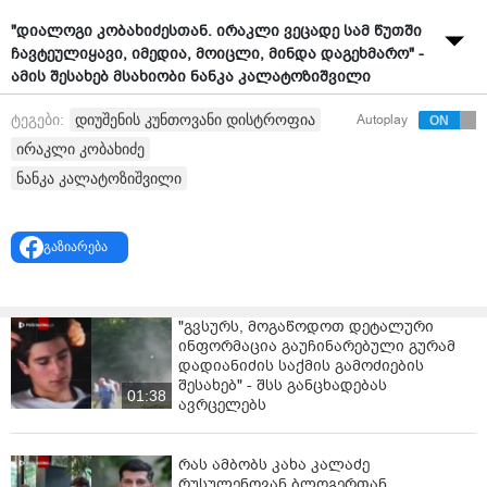
"დიალოგი კობახიძესთან. ირაკლი ვეცადე სამ წუთში
ჩავტეულიყავი, იმედია, მოიცლი, მინდა დაგეხმარო" -
ამის შესახებ მსახიობი ნანკა კალატოზიშვილი
სოციალურ ქსელში წერს და
ვიდეოს
აქვეყნებს, რითაც
დიუშენის კუნთოვანი დისტროფია
ტეგები:
Autoplay
დიუშენის კუნთოვანი დისტროფიით დაავადებული
ბავშვებისთვის მედიკამენტის საჭიროებასთან
ირაკლი კობახიძე
დაკავშირებით ირაკლი კობახიძის მიერ გაკეთებულ
ნანკა კალატოზიშვილი
განცხადებას ეხმაურება.
ცნობისთვის, როგორც
კობახიძემ აღნიშნა
, მათთვის
გაზიარება
პოლიტიკურად მომგებიანი იქნებოდა თანხის გაცემა,
თუმცა ბიუჯეტის ფულით ფარმაცევტული მაფიის
გამდიდრებას არ უნდა შეეწყოს ხელი.
"გვსურს, მოგაწოდოთ დეტალური
"რაც შეეხება თანხას, ის თანხა, რომელზეც არის
ინფორმაცია გაუჩინარებული გურამ
საუბარი, იქნება ეს 50 მილიონი, თუ 60 მილიონი, ეს არ
დადიანიძის საქმის გამოძიების
არის ის თანხა, რომელსაც საკუთარი, პერსონალური
შესახებ" - შსს განცხადებას
01:38
ავრცელებს
ჯიბიდან ვიღებთ და გავცემთ. ეს არის ხალხის ფული,
გადასახადის გადამხდელთა თანხების ერთობლიობა.
აქედან გამომდინარე, ერთადერთი, რამაც ჩვენ
რას ამბობს კახა კალაძე
შეიძლება შეგვაკავოს, როდესაც საუბარია თანხის
რუსულენოვან ბლოგერთან