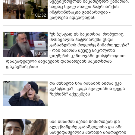
სვეტიცხოვლის საკათედრო ტაძარში,
შენი ქონება, დაურიგე გლახაკებს, გამომყევი და
სადაც ხვალ ახალი პატრიარქის
გექნება საუნჯე ცათა შინა“ – ეს უკვე არის გზა
ინტრონიზაცია გაიმართება -
სრულყოფილებისა. აქ კარგად ჩანს ეს ორი მხარე
01:32
კადრები ადგილიდან
ქრისტიანული ცხოვრებისა. ეს გზა მოგვიტანეს ჩვენ,
საქართველოში დაამკვიდრეს ღირსმა ასურელმა
მამებმა.
"ეს ზუსტად ის საკითხია, რომელიც
მომავალმა პატრიარქმა უნდა
განსაზღროს როგორც მიმართულება"
არის გარკვეული ცნობები, თუ არ ვცდები, წმინდა
- რას ამბობს მეუფე ნიკოლოზი
გრიგოლ ფერაძე წერდა, ის იკვლევდა ქართულ
03:36
დიუშენის კუნთოვანი დისტროფიით
მონაზვნობას და როგორც მახსოვს, ერთ ადგილას,
დაავადებული ბავშვების დახმარების საკითხთან
თავის სამეცნიერო ნაშრომში ამბობს, რომ ასურელ
დაკავშირებით
მამებამდე ძალიან იშვიათი კერები იყო
საქართველოში მონაზვნური ცხოვრების ტიპის
მსგავსი, ასე ვთქვათ, პატარა კრებულები – ერთი, ორი
რა მისწერა ნია იმნაძის ბიძამ ეკა
კუპატაძეს? - გიგა ავალიანის დედა
სამი, ძალიან კანტიკუნტად იყო, მაგრამ ასურელმა
"სქრინს" აქვეყნებს
მამებმა მოიტანეს ნამდვილი მონაზვნობა თავისი
მთელი წესით, განგებით და ა. შ. ამან შეცვალა
საქართველოში ჩვენი სულიერი ცხოვრება,
განაპირობა შემდგომი განვითარება. თქვენ იცით,
ჩვენი მონასტრები იყო ძალიან დიდი სამეცნიერო
ნია იმნაძის ბებია მიმართვას და
ალექსანდრე გაბაშვილისა და ანი
კერებიც. სწორედ ეს მიმართულებაა
ნასყიდაშვილის პირადი მიმოწერის
სრულყოფილებისა, რომლისკენაც ქართველი ხალხი