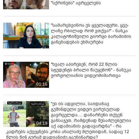
"სქრინებს" ავრცელებს
ყოველთვის განსაკუთრებით მიილტვოდა და დიდ
სიმაღლეებსაც მიაღწია ჩვენმა ბევრმა წინაპარმა, ეს
მათი მოტანილია და ამისთვის ვმადლობთ მათ!
უფალს ვმადლობთ მათი მოვლინებისთვის და
"სა­მარ­ცხვი­ნოა ეს ყვე­ლა­ფე­რი, ყვე­
ლა­ზე რბი­ლად რომ ვთქვა!" - ნანკა
ვმადლობთ ყოვლადწმინდა ღვთისმშობელს,
კალატოზიშვილი გიორგი ბარამიძის
ვინაიდან, მინდა, გაგახსენოთ, რომ როგორც წმინდა
განცხადებას ეხმაურება
ნინო მოგვივლინა ჩვენ დედა ღვთისმშობელმა მისი
გამოცხადებით, სწორედ ასე ასურელი მამებიც
გამოემართნენ საქართველოში ყოვლადწმინდა
ღვთისმშობლის გამოცხადების შემდეგ.
"ხვალ აპირებენ, რომ 22 წლის
სტუდენტს ბრალი წაუყენონ" - ნანუკა
ალბათ გახსოვთ მათი ცხოვრებიდან, რომ თვით
ჟორჟოლიანის ვიდეომიმართვა
კათალიკოსი ევლავიუსი და მეფე ფარსმანი დახვდნენ
01:16
მათ, როდესაც საქართველოში შემოვიდნენ. რატომ?
იმიტომ, რომ უკვე იცოდნენ მათი მნიშვნელობა,
რადგან ანგელოზები გამოეცხადა კათალიკოს
"ეს ის ადგილია, საიდანაც
ევლავიუსს და უთხრეს, როგორი ადამიანები
გუშინდელი ვიდეო ვირუსულად
მოდიოდნენ და რა მისია ეკისრებოდათ მათ. ამიტომ
გავრცელდა.... დანარჩენი თქვენ
განსაჯეთ, რამდენად შესაძლებელია
პირადად გადიან კათალიკოსი და მეფე მათ
04:19
აქ ადამიანის გადავარდნა" - რა
შესახვედრად.
კადრებს აქვეყნებს კობა ახალაძე მლეთიდან, სადაც 12
წლის წინ გურამ დადიანიძე გაუჩინარდა?