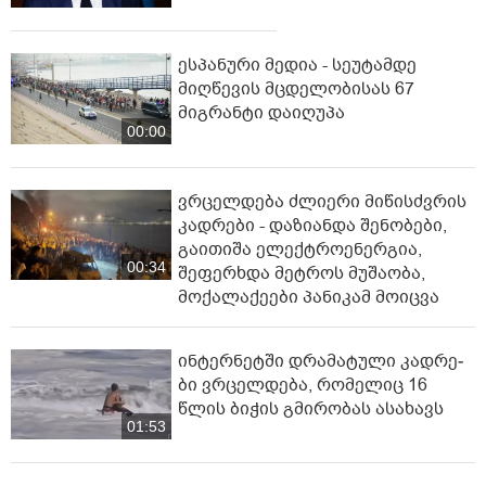
მოღვაწეობისთვის. თქვენი წინამძღოლობით ეს
მონასტერი ღირსმა იოანე ზედაზნელმა და თორმეტმა
ასურელმა მამამ, მისმა მოწაფეებმა, დაიფარონ,
ესპანური მედია - სეუტამდე
გააძლიერონ და გაამრავლონ. საქართველოში
მიღწევის მცდელობისას 67
მონაზვნობა ააღორძინოს უფალმა მათი ლოცვით.
მიგრანტი დაიღუპა
ღმერთმა დაგლოცოთ და გაგაძლიეროთ!”, -
00:00
განაცხადა პატრიარქმა.
ვრცელდება ძლიერი მიწისძვრის
კადრები - დაზიანდა შენობები,
გაითიშა ელექტროენერგია,
00:34
შეფერხდა მეტროს მუშაობა,
მოქალაქეები პანიკამ მოიცვა
ინ­ტერ­ნეტ­ში დრა­მა­ტუ­ლი კად­რე­
ბი ვრცელდება, რომელიც 16
წლის ბიჭის გმირობას ასახავს
01:53