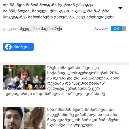
თუ წმინდა ნინომ მოიტანა ჩვენთან ქრისტეს
სარწმუნოება, ნათელი ქრისტესი, ასურელმა მამებმა
მოგვიტანეს სამონაზვნო ცხოვრება. ესეც არისუდიდესი
ნათელი ქრისტესი. ეს არის გზა სულიერი სრულყოფის,
მეუფე შიო პატრიარქი
ტეგები:
Autoplay
განღმრთობის, ღმერთის თვისებების მიმსგავსების, -
ამის შესახებ სრულიად საქართველოს კათოლიკოს-
პატრიარქმა შიო III-მ ღირსთა ასურელთა მამათა –
გაზიარება
იოანე ზედაზნელისა და მოწაფეთა მისთა ხსენების
დღეს ქადაგებისას განაცხადა.
როგორც პატრიარქმა ქადაგებისას აღნიშნა, უნდა
"რუსეთმა განახორციელა
ვევედროთ ღირს ასურელ მამებს, რომ დაიფარონ
საქართველოს ტერიტორიების 20%-
ჩვენი ქვეყანა – საქართველო – გაამთლიანონ,
ის ოკუპაცია და სააკაშვილის, მისი
გააძლიერონ და ევედრონ უფალს ჩვენი ქვეყნისთვის,
რეჟიმის და "ნაცმოძრაობის"
09:30
ჩვენი ეკლესიისთვის.
ღალატი ვერანაირად ვერ
გადაფარავს ამ დანაშაულს" - ირაკლი კობახიძე
„მაღალღირსო მამაო გაბრიელ! ძვირფასო მამებო,
დედებო, ძმებო და დებო, ამა მონასტრის საძმოს
ნია იმნაძის ბებია მიმართვას და
მამებო და ძმებო!გილოცავთ დღევანდელ დღეს –
ალექსანდრე გაბაშვილისა და ანი
ღირსი იოანე ზედაზნელის და მისი თორმეტი მოწაფის
ნასყიდაშვილის პირადი მიმოწერის
ხსენებას, ჩვენთვის ძალიან საყვარელი წმინდანების
"სქრინებს" ავრცელებს