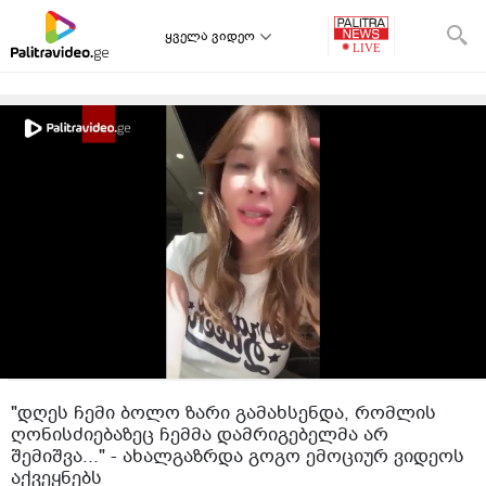
ყველა ვიდეო
"დღეს ჩემი ბოლო ზარი გამახსენდა, რომლის
ღონისძიებაზეც ჩემმა დამრიგებელმა არ
შემიშვა..." - ახალგაზრდა გოგო ემოციურ ვიდეოს
აქვეყნებს