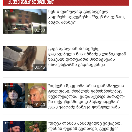
ასევე დაგაინტერესებთ
სუს-ი ფარულად გადაღებულ
კადრებს აქვეყნებს - "ჩვენ რა ვქნათ,
ბიჭო, ამაზე?"
01:33
გიგა ავალიანის საქმეზე
დაკავებული ნია იმნაძე კლინიკიდან
ზაჰესის დროებითი მოთავსების
იზოლატორში გადაიყვანეს
00:45
"თქვენი შეცდომა არის დანაშაულის
ტოლფასი, რომ­ლის გა­მოს­წო­რე­ბაც
შე­უძ­ლე­ბე­ლია, ვა­დას­ტუ­რებ წარ­სულ­
ში თქვენ­და­მი დიდ პა­ტი­ვის­ცე­მას" -
01:40
ეკა კუპატაძე ნანუკა ჟორჟოლიანს
"დღეს ლანას პანაშვიდზე ვიყავით.
ლანას დედამ გვთხოვა, გვეთქვა" -