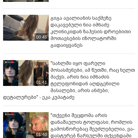
გიგა ავალიანის საქმეზე
დაკავებული ნია იმნაძე
კლინიკიდან ზაჰესის დროებითი
00:45
მოთავსების იზოლატორში
გადაიყვანეს
"სახლში იყო ფარული
მოსასმენები, ამ წუთში, რაც ხელთ
მაქვს, არის ნია იმნაძის
01:41
ტელეფონიდან აღდგენილი
მასალები, არის ანძები,
დეტალურები" - ეკა კუპატაძე
"თქვენი შეცდომა არის
დანაშაულის ტოლფასი, რომ­ლის
გა­მოს­წო­რე­ბაც შე­უძ­ლე­ბე­ლია, ვა­
01:40
დას­ტუ­რებ წარ­სულ­ში თქვენ­და­მი