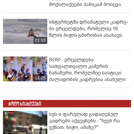
მოქალაქეები პანიკამ მოიცვა
ინ­ტერ­ნეტ­ში დრა­მა­ტუ­ლი კად­რე­
ბი ვრცელდება, რომელიც 16
წლის ბიჭის გმირობას ასახავს
01:53
SOS! - ვრცელდება
სათვალთვალო კამერის
ჩანაწერი, რომელშიც სასტიკი
01:25
ძალადობის კადრებია ასახული
ბოლო სიახლეები
სუს-ი ფარულად გადაღებულ
კადრებს აქვეყნებს - "ჩვენ რა
ვქნათ, ბიჭო, ამაზე?"
01:33