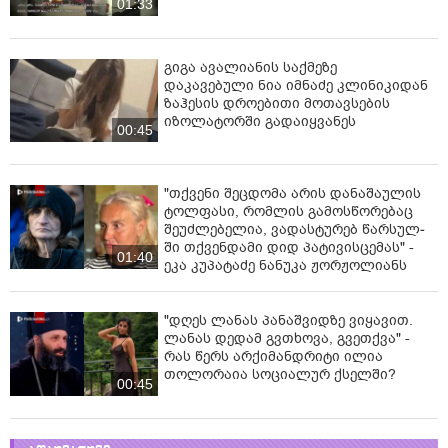
01:33
გიგა ავალიანის საქმეზე
დაკავებული ნია იმნაძე კლინიკიდან
ზაჰესის დროებითი მოთავსების
იზოლატორში გადაიყვანეს
00:45
"თქვენი შეცდომა არის დანაშაულის
ტოლფასი, რომ­ლის გა­მოს­წო­რე­ბაც
შე­უძ­ლე­ბე­ლია, ვა­დას­ტუ­რებ წარ­სულ­
ში თქვენ­და­მი დიდ პა­ტი­ვის­ცე­მას" -
01:40
ეკა კუპატაძე ნანუკა ჟორჟოლიანს
"დღეს ლანას პანაშვიდზე ვიყავით.
ლანას დედამ გვთხოვა, გვეთქვა" -
რას წერს არქიმანდრიტი ილია
თოლორაია სოციალურ ქსელში?
00:45