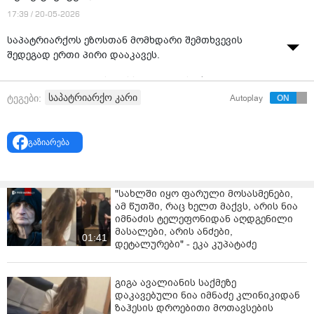
17:39 / 20-05-2026
საპატრიარქოს ეზოსთან მომხდარი შემთხვევის
შედეგად ერთი პირი დააკავეს.
როგორც „ინტერპრესნიუსს“ შინაგან საქმეთა
სამინისტროში განუცხადეს, მომხდარზე გამოძიება
საპატრიარქო კარი
ტეგები:
Autoplay
სისხლის სამართლის კოდექსის 187-ე მუხლითაა
დაწყებული, რაც ნივთის დაზიანებას გულისხმობს.
გაზიარება
ცნობისთვის, საპატრიარქოს ეზოში ცოტა ხნის წინ
ავტომობილი შევარდა და ჭიშკარი შეანგრია.
ტერიტორია ყვითელი ლენტით არის შემოსაზღვრული.
"სახლში იყო ფარული მოსასმენები,
შემთხვევის შედეგად არავინ დაშავებულა.
ამ წუთში, რაც ხელთ მაქვს, არის ნია
იმნაძის ტელეფონიდან აღდგენილი
თვითმხილველების ინფორმაციით, მამაკაცი,
მასალები, არის ანძები,
რომელიც საპატრიარქოს ეზოში შევარდა, ბოთლებს
01:41
დეტალურები" - ეკა კუპატაძე
ისროდა და იგინებოდა.
„აქედან პირდაპირ შევარდა, შეანგრია ჭიშკარი,
გიგა ავალიანის საქმეზე
თანამშრომლის მანქანა დგას აქ და იმას დაეჯახა.
დაკავებული ნია იმნაძე კლინიკიდან
ჩვენ ოთახებში ვიყავით, ძალიან ძლიერი დაჯახება
ზაჰესის დროებითი მოთავსების