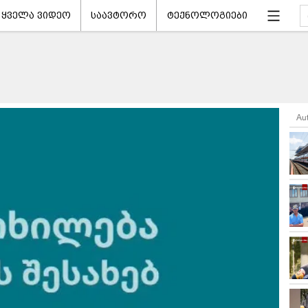
ყველა ვიდეო
საავტორო
ტექნოლოგიები
Au