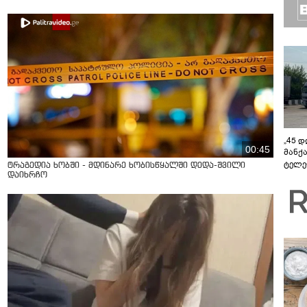
„45 
00:45
მანქ
ტელე
ტრაგედია ხობში - მდინარე ხობისწყალში დედა-შვილი
აზერ
დაიხრჩო
საქა
გავლ