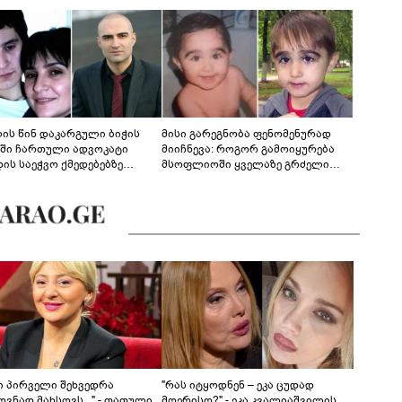
ლის წინ დაკარგული ბიჭის
მისი გარეგნობა ფენომენურად
ეში ჩართული ადვოკატი
მიიჩნევა: როგორ გამოიყურება
დის საეჭვო ქმედებებზე
მსოფლიოში ყველაზე გრძელი
რობს: "ქალბატონი უარს
წამწამების მქონე ბიჭი, რომელიც
დებს ინფორმაციის
ახლა 19 წლისაა?
დებაზე... წლობით
ინარეობდა საქმის
რცხვის ოპერაცია"
ნი პირველი შეხვედრა
"რას იტყოდნენ – ეკა ცუდად
ვნად მახსოვს..." - თათული
მღერისო?" - ეკა კვალიაშვილის