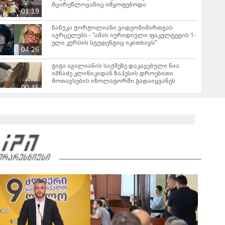
მცირეწლოვანიც იმყოფებოდა
01:19
ნანუკა ჟორჟოლიანი ვიდეომიმართვას
ავრცელებს - "ამას იურიდიული ფაკულტეტის 1-
ელი კურსის სტუდენტიც იკითხავს"
04:26
გიგა ავალიანის საქმეზე დაკავებული ნია
იმნაძე კლინიკიდან ზაჰესის დროებითი
მოთავსების იზოლატორში გადაიყვანეს
00:45
"თქვენი შეცდომა არის დანაშაულის ტოლფასი,
რომ­ლის გა­მოს­წო­რე­ბაც შე­უძ­ლე­ბე­ლია, ვა­დას­
ტუ­რებ წარ­სულ­ში თქვენ­და­მი დიდ პა­ტი­ვის­ცე­
01:40
მას" - ეკა კუპატაძე ნანუკა ჟორჟოლიანს
"დღეს ლანას პანაშვიდზე ვიყავით. ლანას
დედამ გვთხოვა, გვეთქვა" - რას წერს
არქიმანდრიტი ილია თოლორაია სოციალურ
00:45
ქსელში?
გიგა ავალიანის დედა განცხადებას
ავრცელებს - "თეთრად გავათენე, “ფეისბუქში”
ვერ შევედი, თუმცაღა გავიგე, რომ..."
01:09
ცნობილია რა მუხლით დააკავეს ნია იმნაძე -