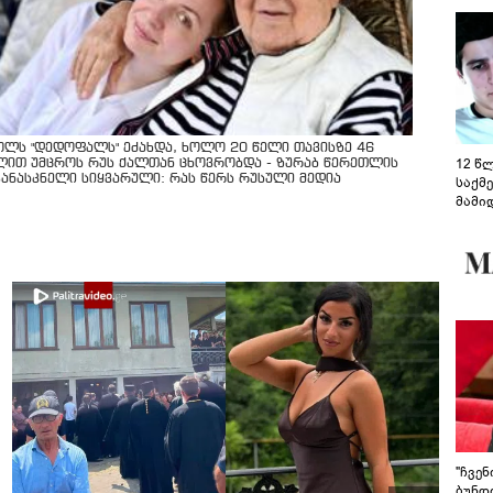
ოლს "დედოფალს" ეძახდა, ხოლო 20 წელი თავისზე 46
12 წ
ლით უმცროს რუს ქალთან ცხოვრობდა - ზურაბ წერეთლის
კანასკნელი სიყვარული: რას წერს რუსული მედია
საქმ
მამი
საუბ
აცხა
მოწო
მიმდ
ჩაფა
"ჩვე
ბუნდო