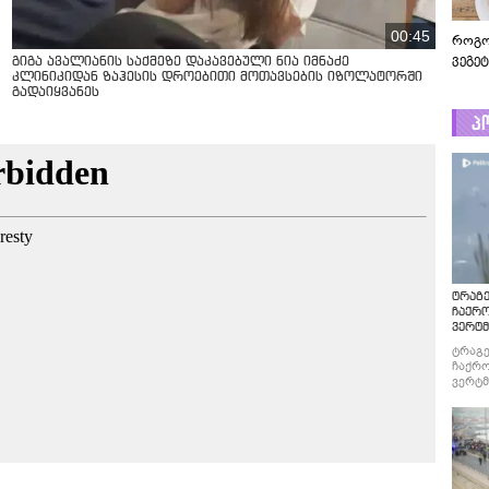
00:45
როგო
ვეგე
გიგა ავალიანის საქმეზე დაკავებული ნია იმნაძე
კლინიკიდან ზაჰესის დროებითი მოთავსების იზოლატორში
გადაიყვანეს
პ
ტრაგე
ჩაქრ
ვერტმ
ტრაგე
ჩაქრო
ვერტმ