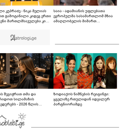
ამ დრომდე ის კლინიკაშია: რას ამბობს ექიმი
00:52
ი კუპრაძე - ნიკა მელიას
საია - ადამიანის უფლებათა
რთ გამოტანილი კიდევ ერთი
ევროპულმა სასამართლომ მზია
ჩენი მართლმსაჯულება კი
ამაღლობელის მიმართ
 პოლიტიკური
წარმოებულ პოლიტიკურად
რიშსწორების გაგრძელებაა
მოტივირებულ ბრალდების
საქმეზე წარდგენილი რიგით
მეოთხე საჩივარი დაარეგისტრირა
ს შევიჭრათ თმა და
ზოდიაქოს ნიშნების რეიტინგი:
რიდოთ სილამაზის
ყველაზე რთულიდან იდეალურ
ედურებს - 2026 წლის
პარტნიორამდე
სტოს ასტროლოგიური
კვლევი