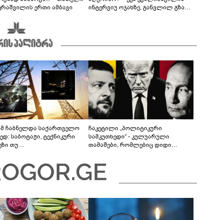
ერაშვილის ერთი ამბავი
ინტერვიუ ოჯახზე, განვლილ გზასა
და რთულ პერიოდზე
მ ჩაბნელდა საქართველო
ჩაკეტილი „პოლიტიკური
ედ: საბოტაჟი, ტექნიკური
სამკუთხედი“ - კულუარული
ეზი თუ
თამაშები, რომლებიც დიდი
როფესიონალიზმი?! -
სისხლის ფასად ჯდება
რო თვალჭრელიძის ანალიზი