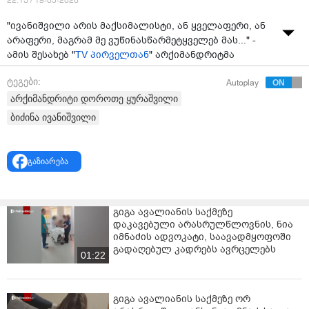
22:13 / 19-05-2026
"ივანიშვილი არის მაქსიმალისტი, ან ყველაფერი, ან
არაფერი, მაგრამ მე ვუწინასწარმეტყველებ მას..." -
ამის შესახებ "
TV პირველთან
" არქიმანდრიტმა
დოროთე ყურაშვილმა განაცხადა, რომელიც ნანუკა
ტეგები:
Autoplay
ჟორჟოლიანის მხარდასაჟერად რუსთაველის
გამზირზე იმყოფება.
არქიმანდრიტი დოროთე ყურაშვილი
ბიძინა ივანიშვილი
ცნობისთვის, თბილისის საქალაქო სასამართლომ,
ტელეწამყვანსა და „ნანუკას ფონდის” დამფუძნებელს,
ნანუკა ჟორჟოლიანს 3- დღიანი ადმინისტრაციული
გაზიარება
პატიმრობა შეუფარდა. ნანუკა ჟორჟოლიანი
სასამართლო დარბაზშივე დააკავეს.
შინაგან საქმეთა სამინისტრო, ჟორჟოლიანს 2025
გიგა ავალიანის საქმეზე
წლის დეკემბრის თვეში, ადმინისტრაციულ
დაკავებული არასრულწლოვნის, ნია
სამართალდარღვევათა კოდექსის 174-ე პრიმა
იმნაძის ადვოკატი, საავადმყოფოში
გადაღებულ კადრებს ავრცელებს
მუხლის პირველი ნაწილის დარღვევას ედავებოდა,
01:22
რაც ტროტუარზე ქვეითთა გადაადგილების ხელოვნურ
შეფერხებას გულისხმობს, რომელიც 2-დან 15 დღემდე
ადმინისტრაციულ პატიმრობას ითვალისწინებს.
გიგა ავალიანის საქმეზე ორ