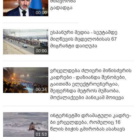
მთავრობა
გადადგა
00:00
ესპანური მედია - სეუტამდე
მიღწევის მცდელობისას 67
მიგრანტი დაიღუპა
00:00
ვრცელდება ძლიერი მიწისძვრის
კადრები - დაზიანდა შენობები,
გაითიშა ელექტროენერგია,
00:34
შეფერხდა მეტროს მუშაობა,
მოქალაქეები პანიკამ მოიცვა
ინ­ტერ­ნეტ­ში დრა­მა­ტუ­ლი კად­რე­
ბი ვრცელდება, რომელიც 16
წლის ბიჭის გმირობას ასახავს
01:53