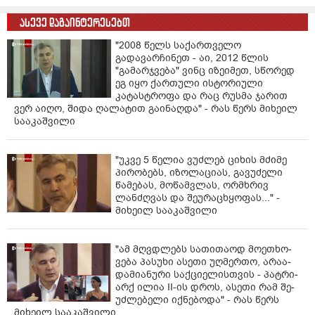
ასევე დაგაინტერესებთ
"2008 წელს საქართველო
გადავარჩინეთ - აი, 2012 წლის
"გამარჯვება" ვინც იზეიმეთ, სწორედ
ეგ იყო ქართული ისტორიული
კატასტროფა და რაც რუსმა ჯარით
ვერ აიღო, შიდა ღალატით გაინაღდა" - რას წერს მიხეილ
სააკაშვილი
"უკვე 5 წელია ვუძლებ ციხის მძიმე
პირობებს, იზოლაციას, გავუძელი
წამებას, მოწამვლას, ორმხრივ
ლანძღვას და შეურაცხყოფას..." -
მიხეილ სააკაშვილი
"ამ მღვდლებს სა­თი­თა­ოდ მო­ე­თხო­
ვე­ბა პა­სუ­ხი ასე­თი უღ­მერ­თო, არა­ა­
და­მი­ა­ნუ­რი საქ­ცი­ე­ლის­თვის - პატ­რი­
არქ ილია II-ის დროს, ასე­თი რამ შე­
უძ­ლე­ბე­ლი იქ­ნე­ბო­და" - რას წერს
მიხეილ სააკაშვილი