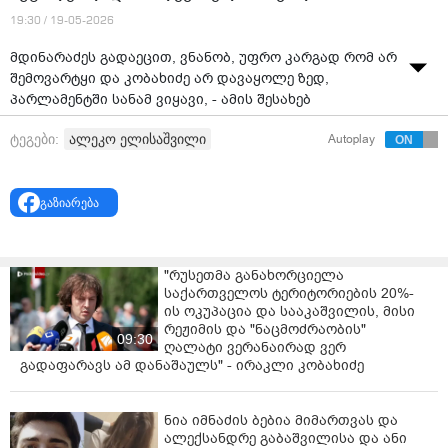
19:30 / 19-05-2026
მდინარაძეს გადაეცით, ვნანობ, უფრო კარგად რომ არ
შემოვარტყი და კობახიძე არ დავაყოლე ზედ,
პარლამენტში სანამ ვიყავი, - ამის შესახებ
ტერორისტული აქტის ჩადენის მცდელობის
ალეკო ელისაშვილი
ტეგები:
Autoplay
ბრალდებით დაკავებულმა პოლიტიკოსმა, „ძლიერი
საქართველო - ლელოს“ ერთ-ერთმა ლიდერმა, ალეკო
ელისაშვილმა სასამართლო პროცესზე განაცხადა.
გაზიარება
მას შემდეგ, რაც სასამართლოში ჩვენებმა
მანდატურის სამსახურის თანამშრომელმა მისცა,
ელისაშვილმა განცხადების გაკეთების უფლება
"რუსეთმა განახორციელა
ითხოვა, თუმცა, მას ამის შესაძლებლობა არ მისცეს.
საქართველოს ტერიტორიების 20%-
ის ოკუპაცია და სააკაშვილის, მისი
მან შესაბამისი სიტყვები მაშინ თქვა, როცა ის
რეჟიმის და "ნაცმოძრაობის"
09:30
ესკორტის სამსახურის თანამშრომლებს სხდომათა
ღალატი ვერანაირად ვერ
დარბაზიდან გაჰყავდათ.
გადაფარავს ამ დანაშაულს" - ირაკლი კობახიძე
„სინანული არ მაძინებს ისე ვნანობ, მაგრამ
გამოვასწორებ აუცილებლად. ბატონო
ნია იმნაძის ბებია მიმართვას და
ალექსანდრე გაბაშვილისა და ანი
გიორგი[მოსამართლე], რამ შეგაშინათ ისე, რომ