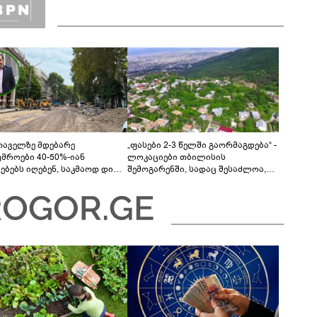
თაველზე მდებარე
„ფასები 2-3 წელში გაორმაგდება“ -
უმროები 40-50%-იან
ლოკაციები თბილისის
მებებს იღებენ, საკმაოდ დიდი
შემოგარენში, სადაც შესაძლოა,
ლისკენ წავალთ - მეგონა,
მიწები გაძვირდეს
ც მოიფიქრებდა და ბიზნესს
დებოდა“