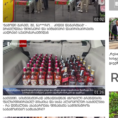
02:02
"გამოდი გარეთ, შე, ნა***რო... კიდევ დაგარტყამ" -
ვრცელდება ფიზიკური და სიტყვიერი დაპირისპირების
კადრები სუპერმარკეტიდან
„რუს
სასტ
გაუქ
ზარა
ვიღა
შეხვ
01:26
ბათუმში, სისტემატურად ამზადებდნენ ცნობილი ბრენდების
ფალსიფიცირებულ ვისკისა და სხვა ალკოჰოლურ სასმელებს
- რა დეტალებს ასაჯაროებს ფინანსთა სამინისტროს
საგამოძიებო სამსახური?