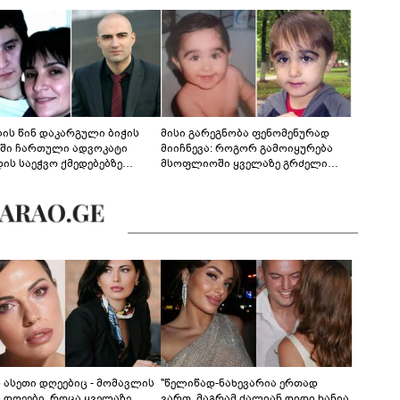
ლის წინ დაკარგული ბიჭის
მისი გარეგნობა ფენომენურად
ეში ჩართული ადვოკატი
მიიჩნევა: როგორ გამოიყურება
დის საეჭვო ქმედებებზე
მსოფლიოში ყველაზე გრძელი
რობს: "ქალბატონი უარს
წამწამების მქონე ბიჭი, რომელიც
დებს ინფორმაციის
ახლა 19 წლისაა?
დებაზე... წლობით
ინარეობდა საქმის
რცხვის ოპერაცია"
ს ასეთი დღეებიც - მომავლის
"წელიწად-ნახევარია ერთად
ს დღეები, როცა ყველაზე
ვართ, მაგრამ ძალიან დიდი ხანია,