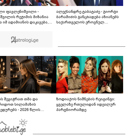
ანასტასია ბერუაშვილის დედა მიმართვას
ავრცელებს - "რაც ეს ამბავი ჩემს ოჯახს, ჩემს
00:45
ანასტასიას გადახდა თავს, მის მერე მე მე არ
ლი ფავლენიშვილი -
ალექსანდრე ტაბატაძე - გიორგი
ვარ"
იშვილის რეჟიმის მიზანია
ბარამიძის განცხადება აზიანებს
 იმ ადამიანის დაკავება,
საქართველოს ეროვნულ
ლიც მათ ოპოზიციაშია,
ინტერესებს - დაუშვებელია
ლიც მიუღებელია მათთვის
პოლიტიკური მიზნებისთვის ისეთი
რემლისათვის - გიორგი
ნარატივების გავრცელება,
მიძის წინააღმდეგ საქმე
რომლებიც ეჭვქვეშ აყენებს
 „შეკერილი”
ქართველი სამხედროების
ღირსებას
ს შევიჭრათ თმა და
ზოდიაქოს ნიშნების რეიტინგი:
რიდოთ სილამაზის
ყველაზე რთულიდან იდეალურ
ედურებს - 2026 წლის
პარტნიორამდე
სტოს ასტროლოგიური
კვლევი