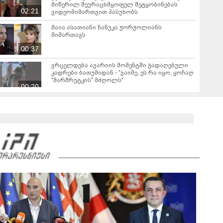
მიწერილ შეურაცხმყოფელ შეტყობინებას
02:21
ვიდეომიმართვით პასუხობს
მაია ასათიანი ნანუკა ჟორჟოლიანს
მიმართავს
00:37
ვრცელდება ავარიის მომენტში გადაღებული
კადრები ბათუმიდან - "ვაიმე, ეს რა იყო, ყოჩაღ
"მარშრუტკის" მძღოლს"
00:20
"ამ ვიდეოს ნახვის შემდეგ, როდესაც დავურეკე
გურამის დედას ცალსახად განაცხადა..." - რას
ამბობს ადვოკატი ტარიელ კაკაბაძე?
03:57
"- გათა***ბულო, წადი და დაწერე განცხადება
თუ დანაშაულს ჩავდივარ...- მემუქრები?" -
სოციალურ ქსელში სკანდალური კადრები
00:29
ვრცელდება
ფორმების რეალიზაცია პირველი კლასის
მოსწავლეებისთვის 1–14 სექტემბრის
პერიოდში, ხოლო მეორე და მესამე ეტაპებზე...
00:45
გიგა ავალიანის საქმეზე დაკავებული