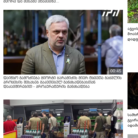
მეორე და მესამე ეტაპებზე...
აგვის
მოას
დადგ
00:45
დაიწყო გამოძიება გიორგი ბარამიძის მიერ ტყვეთა გაცვლის
პროცესის შესახებ გაკეთებულ განცხადებასთან
დაკავშირებით - პროკურატურის განცხადება
სამხ
გვირ
ადამ
ბუნებ
ლაბი