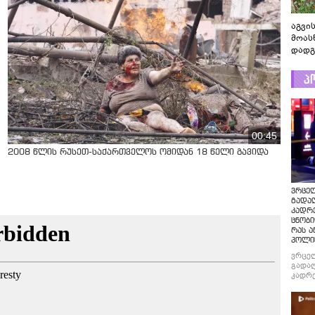
აგვის
მოას
დადგ
პ
00:45
2008 წლის რუსეთ-საქართველოს ომიდან 18 წელი გავიდა
ვრცე
გადაღ
კადრ
ცნობი
რას ა
პოლი
ვრცე
გადაღ
კადრე
ცნობი
რას ა
პოლი