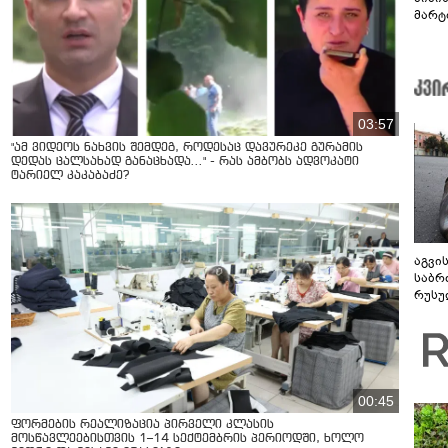
მარტ
ონაშ
03:57
"ამ ვიდეოს ნახვის შემდეგ, როდესაც დავურეკე გურამის
დედას ცალსახად განაცხადა..." - რას ამბობს ადვოკატი
ტარიელ კაკაბაძე?
აგვი
საბრ
რუსუ
მთავ
00:45
ფორმების რეალიზაცია პირველი კლასის
მოსწავლეებისთვის 1–14 სექტემბრის პერიოდში, ხოლო