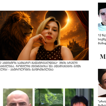
12 წ
საქმ
მამი
საუბ
აცხა
მოწო
მიმდ
ჩაფა
12 აგვისტოს სამყარო გადატრიალდება": მზის სრული
აბნელება, რომელიც ქვეყნებისა და ადამიანების ბედს
ვლის! - ასტროლოგის გაფრთხილება
"არი
შიში